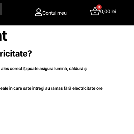
0
0,00
lei
Contul meu
t
ricitate?
ales corect îți poate asigura lumină, căldură și
eale în care sate întregi au rămas fără electricitate ore