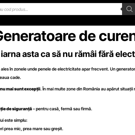
Generatoare de curen
 iarna asta ca să nu rămâi fără elect
 ales în zonele unde penele de electricitate apar frecvent. Un generator 
țeaua cade.
nu mai sunt excepții
. În mai multe zone din România au apărut situații r
uție de siguranță
– pentru casă, fermă sau firmă.
lui este simplu:
ri prea mic, prea mare sau greșit.