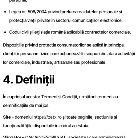
Legea nr. 506/2004 privind prelucrarea datelor personale și
protecția vieții private în sectorul comunicațiilor electronice;
Codul civil și legislația română aplicabilă contractelor comerciale.
Dispozițiile privind protecția consumatorilor se aplică în principal
clienților persoane fizice care acționează în scopuri din afara activității
lor comerciale, industriale, artizanale sau profesionale.
4. Definiții
În cuprinsul acestor Termeni și Condiții, următorii termeni au
semnificațiile de mai jos:
Site
– domeniul
https://zetx.ro
și toate paginile, secțiunile și
funcționalitățile disponibile în cadrul acestuia.
Vânzător
– CAV ACCESORII S.R.L, societatea care administrează