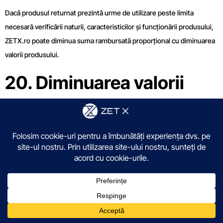
Dacă produsul returnat prezintă urme de utilizare peste limita
necesară verificării naturii, caracteristicilor și funcționării produsului,
ZETX.ro poate diminua suma rambursată proporțional cu diminuarea
valorii produsului.
20. Diminuarea valorii
produselor returnate
Consumatorul este responsabil pentru diminuarea valorii produselor
rezultată din manipulări diferite de cele necesare pentru
determinarea naturii, caracteristicilor și funcționării produselor.
Exemple de situații care pot conduce la diminuarea valorii:
produs utilizat efectiv, nu doar testat rezonabil;