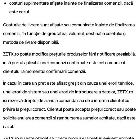
costuri suplimentare afișate înainte de finalizarea comenzii, dacă
este cazul.
Costurile de livrare sunt afișate sau comunicate înainte de finalizarea
comenzii, în funcție de greutatea, volumul, destinația coletului și
metoda de livrare disponibilă.
ZETX.ro poate modifica prețurile produselor fără notificare prealabilă,
însă prețul aplicabil unei comenzi confirmate este cel comunicat
clientului la momentul confirmării comenzii.
În cazul în care un preț este afișat greșit din cauza unei erori tehnice,
unei erori de sistem sau unei erori de introducere a datelor, ZETX.ro
își rezervă dreptul de a anula comanda sau de a informa clientul cu
privire la prețul corect. Clientul poate accepta prețul corect sau poate
solicita anularea comenzii și rambursarea sumelor achitate, dacă este
cazul.
ZETX.ro nu este obligat să livreze produse la prețuri evident eronate,