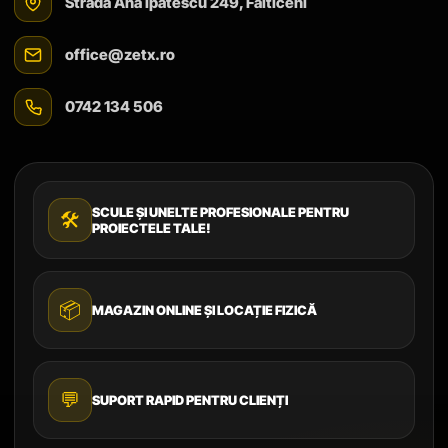
Strada Ana Ipătescu 249, Fălticeni
office@zetx.ro
0742 134 506
SCULE ȘI UNELTE PROFESIONALE PENTRU
🛠️
PROIECTELE TALE!
📦
MAGAZIN ONLINE ȘI LOCAȚIE FIZICĂ
💬
SUPORT RAPID PENTRU CLIENȚI