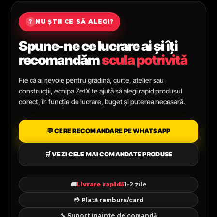
?
NU ȘTII CE SĂ ALEGI?
Spune-ne ce lucrare ai și îți
recomandăm
scula potrivită
Fie că ai nevoie pentru grădină, curte, atelier sau
construcții, echipa ZetX te ajută să alegi rapid produsul
corect, în funcție de lucrare, buget și puterea necesară.
💬 CERE RECOMANDARE PE WHATSAPP
🛒 VEZI CELE MAI COMANDATE PRODUSE
🚚
Livrare rapidă
1-2 zile
💳 Plată ramburs/card
🔧 Suport înainte de comandă