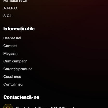
Formular retur
A.N.P.C.
S.O.L.
Informații utile
Despre noi
Contact
Magazin
Cum cumpăr?
Garanție produse
Coșul meu
Contul meu
Contactează-ne