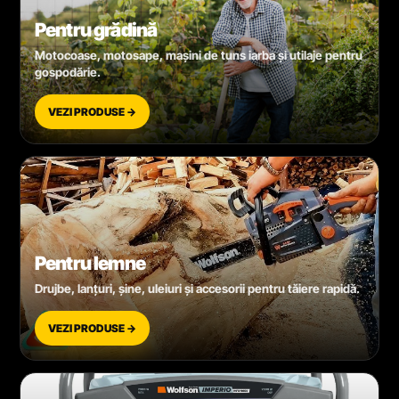
Pentru grădină
Motocoase, motosape, mașini de tuns iarba și utilaje pentru
gospodărie.
VEZI PRODUSE →
Pentru lemne
Drujbe, lanțuri, șine, uleiuri și accesorii pentru tăiere rapidă.
VEZI PRODUSE →