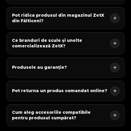
Pot ridica produsul din magazinul ZetX
din Fălticeni?
Ce branduri de scule și unelte
comercializează ZetX?
Produsele au garanție?
Pot returna un produs comandat online?
Cum aleg accesoriile compatibile
pentru produsul cumpărat?