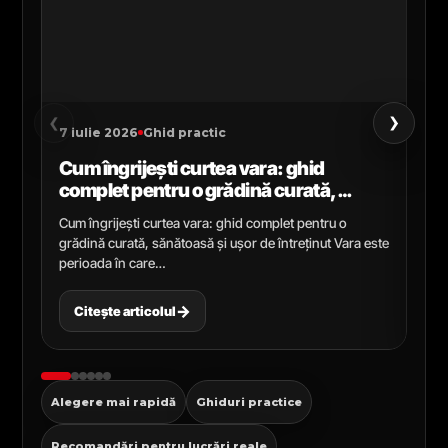
›
‹
7 iulie 2026
Ghid practic
2 i
Cum îngrijești curtea vara: ghid
Ce
complet pentru o grădină curată,
gr
sănătoasă și ușor de întreținut
ga
Cum îngrijești curtea vara: ghid complet pentru o
Ghi
grădină curată, sănătoasă și ușor de întreținut Vara este
Cel
perioada în care…
pen
→
Citește articolul
C
Alegere mai rapidă
Ghiduri practice
Recomandări pentru lucrări reale