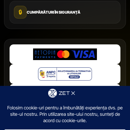
🔒
CUMPĂRĂTURI ÎN SIGURANȚĂ
© 2026,
ZetX.ro
. Toate drepturile sunt rezervate.