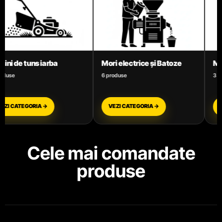
lectrice și Batoze
Motoare termice benzină
Moto
se
3 produse
11 prod
 CATEGORIA →
VEZI CATEGORIA →
VEZ
Cele mai comandate
produse