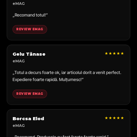
eMAG
„Recomand totul!”
REVIEW EMAG
★★★★★
Gelu Tănase
eMAG
„Totul a decurs foarte ok, iar articolul dorit a venit perfect.
Expediere foarte rapidă. Mulțumesc!”
REVIEW EMAG
★★★★★
Borcsa Elod
eMAG
„Recomand. Produsele au fost livrate foarte rapid.”