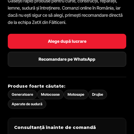
Găsești rapid produse pentru curte, construcții, reparații,
lemne, sudură și întreținere. Comanzi online în România, iar
dacă nu ești sigur ce să alegi, primești recomandare directă
de la echipa ZetX din Fălticeni.
Alege după lucrare
Recomandare pe WhatsApp
Produse foarte căutate:
Generatoare
Motocoase
Motosape
Drujbe
Aparate de sudură
Consultanță înainte de comandă