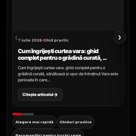
›
‹
7 iulie 2026
Ghid practic
2 i
Cum îngrijești curtea vara: ghid
Ce
complet pentru o grădină curată,
gr
sănătoasă și ușor de întreținut
ga
Cum îngrijești curtea vara: ghid complet pentru o
Ghi
grădină curată, sănătoasă și ușor de întreținut Vara este
Cel
perioada în care…
pen
→
Citește articolul
C
Alegere mai rapidă
Ghiduri practice
Recomandări pentru lucrări reale