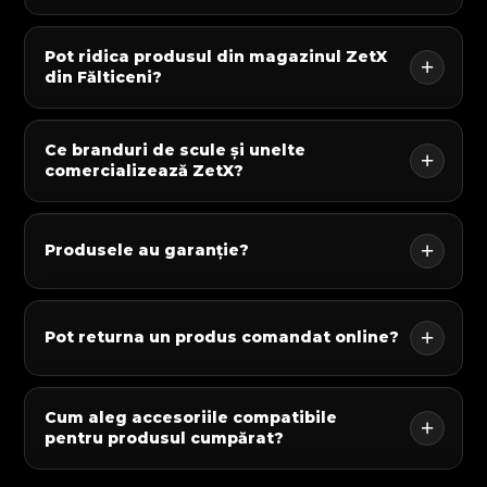
Pot ridica produsul din magazinul ZetX
din Fălticeni?
Ce branduri de scule și unelte
comercializează ZetX?
Produsele au garanție?
Pot returna un produs comandat online?
Cum aleg accesoriile compatibile
pentru produsul cumpărat?