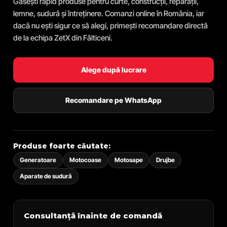
Găsești rapid produse pentru curte, construcții, reparații,
lemne, sudură și întreținere. Comanzi online în România, iar
dacă nu ești sigur ce să alegi, primești recomandare directă
de la echipa ZetX din Fălticeni.
Alege după lucrare
Recomandare pe WhatsApp
Produse foarte căutate:
Generatoare
Motocoase
Motosape
Drujbe
Aparate de sudură
Consultanță înainte de comandă