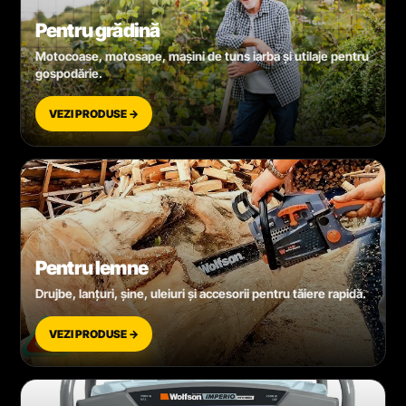
Pentru grădină
Motocoase, motosape, mașini de tuns iarba și utilaje pentru
gospodărie.
VEZI PRODUSE →
Pentru lemne
Drujbe, lanțuri, șine, uleiuri și accesorii pentru tăiere rapidă.
VEZI PRODUSE →