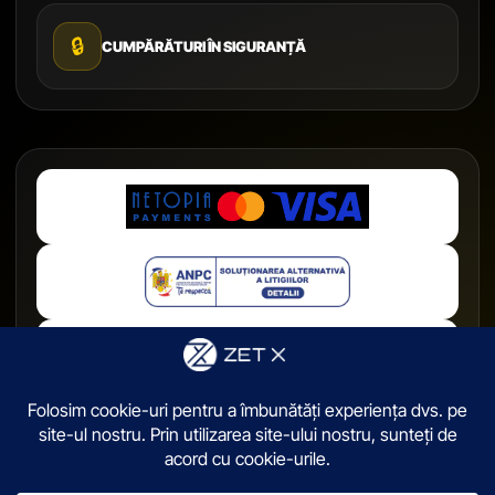
🔒
CUMPĂRĂTURI ÎN SIGURANȚĂ
© 2026,
ZetX.ro
. Toate drepturile sunt rezervate.