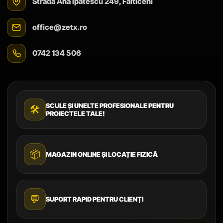
Strada Ana Ipătescu 249, Fălticeni
office@zetx.ro
0742 134 506
SCULE ȘI UNELTE PROFESIONALE PENTRU
🛠️
PROIECTELE TALE!
📦
MAGAZIN ONLINE ȘI LOCAȚIE FIZICĂ
💬
SUPORT RAPID PENTRU CLIENȚI