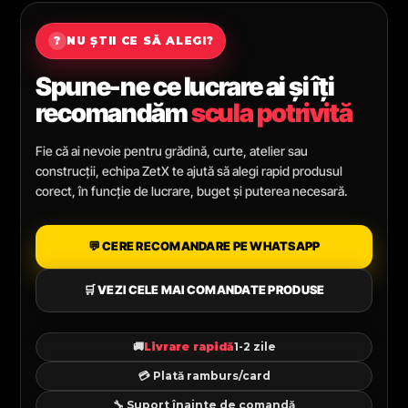
?
NU ȘTII CE SĂ ALEGI?
Spune-ne ce lucrare ai și îți
recomandăm
scula potrivită
Fie că ai nevoie pentru grădină, curte, atelier sau
construcții, echipa ZetX te ajută să alegi rapid produsul
corect, în funcție de lucrare, buget și puterea necesară.
💬 CERE RECOMANDARE PE WHATSAPP
🛒 VEZI CELE MAI COMANDATE PRODUSE
🚚
Livrare rapidă
1-2 zile
💳 Plată ramburs/card
🔧 Suport înainte de comandă