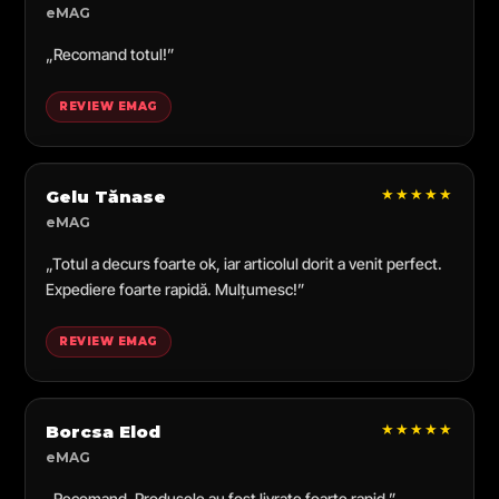
eMAG
„Recomand totul!”
REVIEW EMAG
★★★★★
Gelu Tănase
eMAG
„Totul a decurs foarte ok, iar articolul dorit a venit perfect.
Expediere foarte rapidă. Mulțumesc!”
REVIEW EMAG
★★★★★
Borcsa Elod
eMAG
„Recomand. Produsele au fost livrate foarte rapid.”