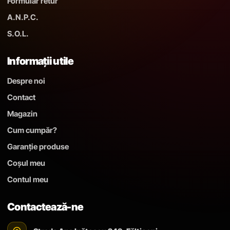
Formular retur
A.N.P.C.
S.O.L.
Informații utile
Despre noi
Contact
Magazin
Cum cumpăr?
Garanție produse
Coșul meu
Contul meu
Contactează-ne