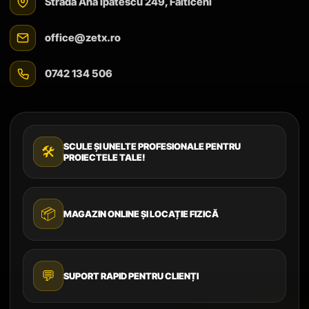
Strada Ana Ipătescu 249, Fălticeni
office@zetx.ro
0742 134 506
SCULE ȘI UNELTE PROFESIONALE PENTRU
🛠️
PROIECTELE TALE!
📦
MAGAZIN ONLINE ȘI LOCAȚIE FIZICĂ
💬
SUPORT RAPID PENTRU CLIENȚI