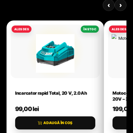
‹
›
Incarcator rapid Total, 20 V, 2.0Ah
Motocoas
20V – 3
99,00
lei
199,00
ADAUGĂ ÎN COȘ