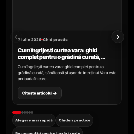
›
‹
7 iulie 2026
Ghid practic
2 i
Cum îngrijești curtea vara: ghid
Ce
complet pentru o grădină curată,
gr
sănătoasă și ușor de întreținut
ga
Cum îngrijești curtea vara: ghid complet pentru o
Ghi
grădină curată, sănătoasă și ușor de întreținut Vara este
Cel
perioada în care…
pen
→
Citește articolul
C
Alegere mai rapidă
Ghiduri practice
Recomandări pentru lucrări reale