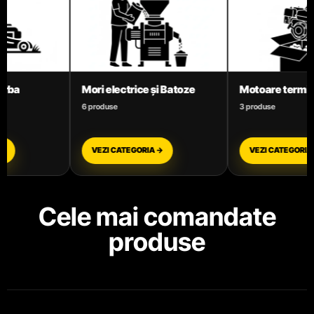
 Batoze
Motoare termice benzină
Motocoase
3 produse
11 produse
VEZI CATEGORIA →
VEZI CATEGORIA →
Cele mai comandate
produse