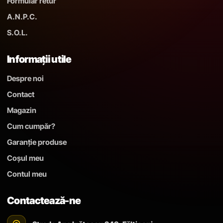
Formular retur
A.N.P.C.
S.O.L.
Informații utile
Despre noi
Contact
Magazin
Cum cumpăr?
Garanție produse
Coșul meu
Contul meu
Contactează-ne