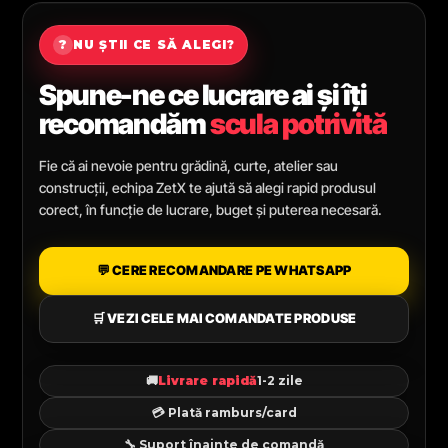
?
NU ȘTII CE SĂ ALEGI?
Spune-ne ce lucrare ai și îți
recomandăm
scula potrivită
Fie că ai nevoie pentru grădină, curte, atelier sau
construcții, echipa ZetX te ajută să alegi rapid produsul
corect, în funcție de lucrare, buget și puterea necesară.
💬 CERE RECOMANDARE PE WHATSAPP
🛒 VEZI CELE MAI COMANDATE PRODUSE
🚚
Livrare rapidă
1-2 zile
💳 Plată ramburs/card
🔧 Suport înainte de comandă