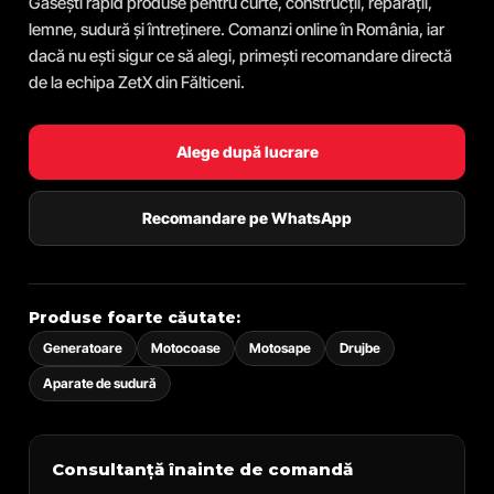
Găsești rapid produse pentru curte, construcții, reparații,
lemne, sudură și întreținere. Comanzi online în România, iar
dacă nu ești sigur ce să alegi, primești recomandare directă
de la echipa ZetX din Fălticeni.
Alege după lucrare
Recomandare pe WhatsApp
Produse foarte căutate:
Generatoare
Motocoase
Motosape
Drujbe
Aparate de sudură
Consultanță înainte de comandă