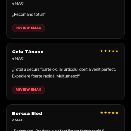
eMAG
„Recomand totul!”
REVIEW EMAG
★★★★★
Gelu Tănase
eMAG
„Totul a decurs foarte ok, iar articolul dorit a venit perfect.
Expediere foarte rapidă. Mulțumesc!”
REVIEW EMAG
★★★★★
Borcsa Elod
eMAG
„Recomand. Produsele au fost livrate foarte rapid.”