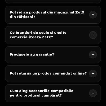
Pot ridica produsul din magazinul ZetX
din Fălticeni?
Ce branduri de scule și unelte
comercializează ZetX?
Produsele au garanție?
Pot returna un produs comandat online?
Cum aleg accesoriile compatibile
pentru produsul cumpărat?