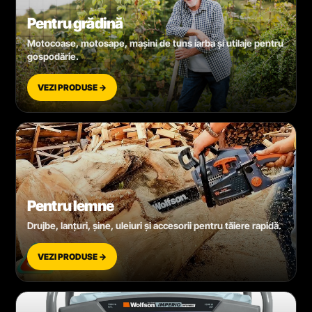
Pentru grădină
Motocoase, motosape, mașini de tuns iarba și utilaje pentru
gospodărie.
VEZI PRODUSE →
Pentru lemne
Drujbe, lanțuri, șine, uleiuri și accesorii pentru tăiere rapidă.
VEZI PRODUSE →