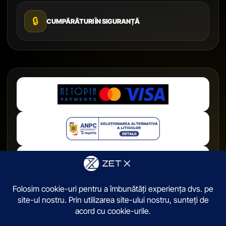
🔒
CUMPĂRĂTURI ÎN SIGURANȚĂ
© 2026,
ZetX.ro
. Toate drepturile sunt rezervate.