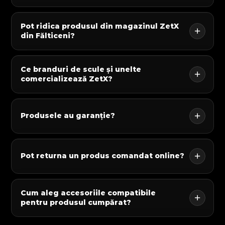
Pot ridica produsul din magazinul ZetX
din Fălticeni?
Ce branduri de scule și unelte
comercializează ZetX?
Produsele au garanție?
Pot returna un produs comandat online?
Cum aleg accesoriile compatibile
pentru produsul cumpărat?