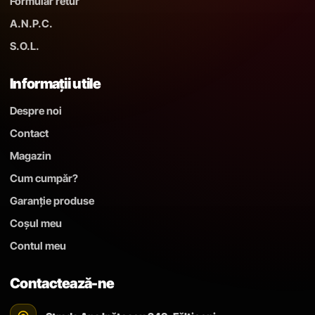
Formular retur
A.N.P.C.
S.O.L.
Informații utile
Despre noi
Contact
Magazin
Cum cumpăr?
Garanție produse
Coșul meu
Contul meu
Contactează-ne