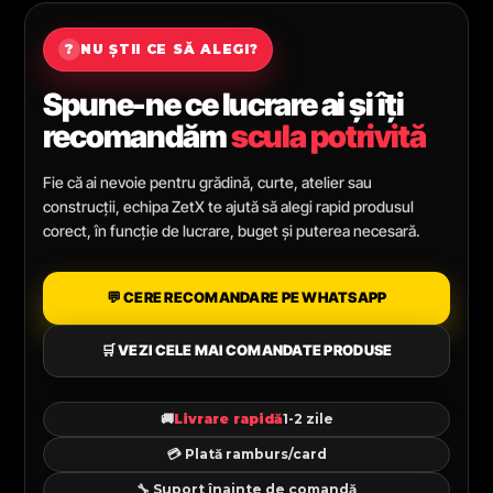
?
NU ȘTII CE SĂ ALEGI?
Spune-ne ce lucrare ai și îți
recomandăm
scula potrivită
Fie că ai nevoie pentru grădină, curte, atelier sau
construcții, echipa ZetX te ajută să alegi rapid produsul
corect, în funcție de lucrare, buget și puterea necesară.
💬 CERE RECOMANDARE PE WHATSAPP
🛒 VEZI CELE MAI COMANDATE PRODUSE
🚚
Livrare rapidă
1-2 zile
💳 Plată ramburs/card
🔧 Suport înainte de comandă