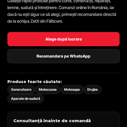
Găsești rapid produse pentru curte, construcții, reparații,
lemne, sudură și întreținere. Comanzi online în România, iar
dacă nu ești sigur ce să alegi, primești recomandare directă
de la echipa ZetX din Fălticeni.
Alege după lucrare
Recomandare pe WhatsApp
Produse foarte căutate:
Generatoare
Motocoase
Motosape
Drujbe
Aparate de sudură
Consultanță înainte de comandă