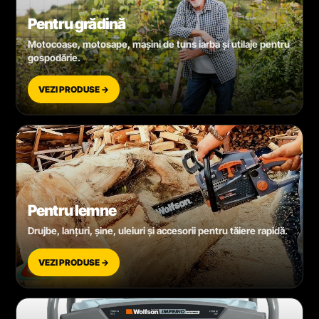
Pentru grădină
Motocoase, motosape, mașini de tuns iarba și utilaje pentru
gospodărie.
VEZI PRODUSE →
Pentru lemne
Drujbe, lanțuri, șine, uleiuri și accesorii pentru tăiere rapidă.
VEZI PRODUSE →