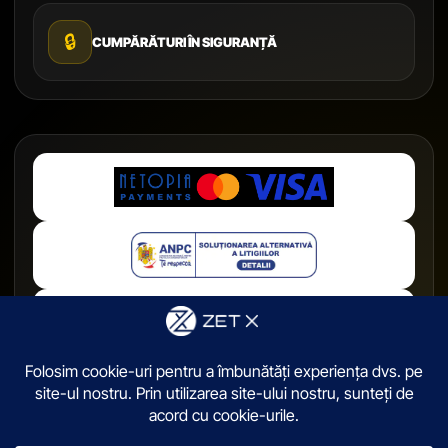
🔒
CUMPĂRĂTURI ÎN SIGURANȚĂ
© 2026,
ZetX.ro
. Toate drepturile sunt rezervate.