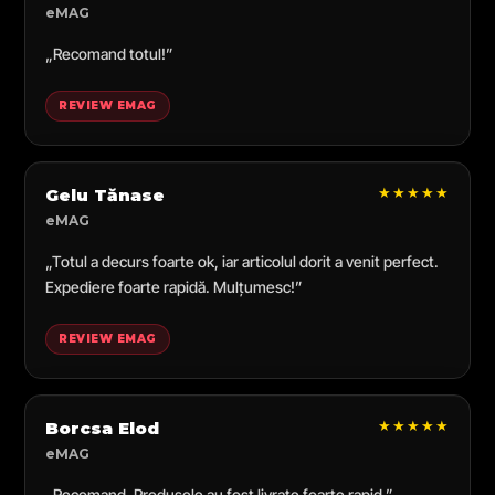
eMAG
„Recomand totul!”
REVIEW EMAG
★★★★★
Gelu Tănase
eMAG
„Totul a decurs foarte ok, iar articolul dorit a venit perfect.
Expediere foarte rapidă. Mulțumesc!”
REVIEW EMAG
★★★★★
Borcsa Elod
eMAG
„Recomand. Produsele au fost livrate foarte rapid.”