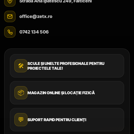
Strada Ana Ipătescu 249, Fălticeni
office@zetx.ro
0742 134 506
SCULE ȘI UNELTE PROFESIONALE PENTRU
🛠️
PROIECTELE TALE!
📦
MAGAZIN ONLINE ȘI LOCAȚIE FIZICĂ
💬
SUPORT RAPID PENTRU CLIENȚI