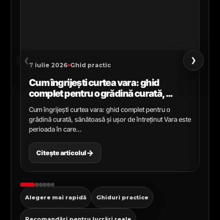
›
‹
7 iulie 2026
Ghid practic
2 i
Cum îngrijești curtea vara: ghid
Ce
complet pentru o grădină curată,
gr
sănătoasă și ușor de întreținut
ga
Cum îngrijești curtea vara: ghid complet pentru o
Ghi
grădină curată, sănătoasă și ușor de întreținut Vara este
Cel
perioada în care…
pen
→
Citește articolul
C
Alegere mai rapidă
Ghiduri practice
Recomandări pentru lucrări reale