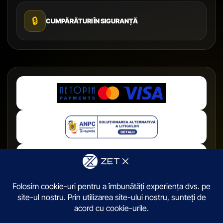
🔒
CUMPĂRĂTURI ÎN SIGURANȚĂ
© 2026,
ZetX.ro
. Toate drepturile sunt rezervate.