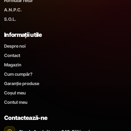
Formular retur
A.N.P.C.
S.O.L.
Informații utile
Despre noi
Contact
Magazin
Cum cumpăr?
Garanție produse
Coșul meu
Contul meu
Contactează-ne