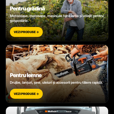
Pentru grădină
Motocoase, motosape, mașini de tuns iarba și utilaje pentru
gospodărie.
VEZI PRODUSE →
Pentru lemne
Drujbe, lanțuri, șine, uleiuri și accesorii pentru tăiere rapidă.
VEZI PRODUSE →