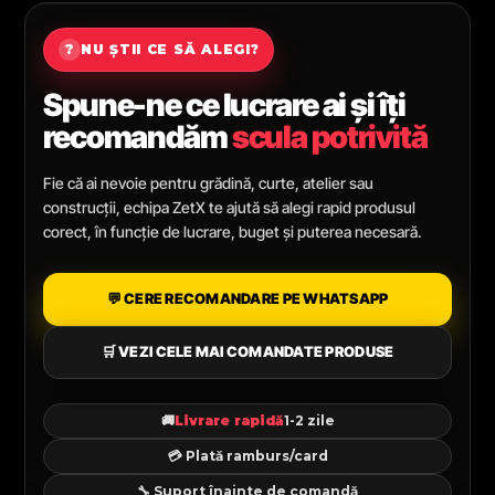
?
NU ȘTII CE SĂ ALEGI?
Spune-ne ce lucrare ai și îți
recomandăm
scula potrivită
Fie că ai nevoie pentru grădină, curte, atelier sau
construcții, echipa ZetX te ajută să alegi rapid produsul
corect, în funcție de lucrare, buget și puterea necesară.
💬 CERE RECOMANDARE PE WHATSAPP
🛒 VEZI CELE MAI COMANDATE PRODUSE
🚚
Livrare rapidă
1-2 zile
💳 Plată ramburs/card
🔧 Suport înainte de comandă