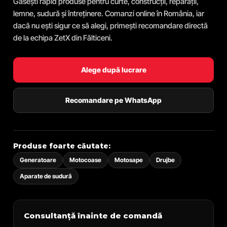
Găsești rapid produse pentru curte, construcții, reparații,
lemne, sudură și întreținere. Comanzi online în România, iar
dacă nu ești sigur ce să alegi, primești recomandare directă
de la echipa ZetX din Fălticeni.
Alege după lucrare
Recomandare pe WhatsApp
Produse foarte căutate:
Generatoare
Motocoase
Motosape
Drujbe
Aparate de sudură
Consultanță înainte de comandă