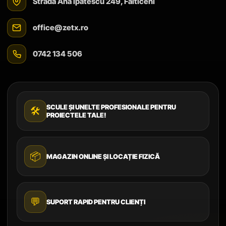
Strada Ana Ipătescu 249, Fălticeni
office@zetx.ro
0742 134 506
SCULE ȘI UNELTE PROFESIONALE PENTRU
🛠️
PROIECTELE TALE!
📦
MAGAZIN ONLINE ȘI LOCAȚIE FIZICĂ
💬
SUPORT RAPID PENTRU CLIENȚI