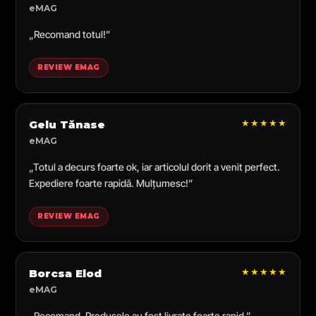
eMAG
„Recomand totul!”
REVIEW EMAG
★★★★★
Gelu Tănase
eMAG
„Totul a decurs foarte ok, iar articolul dorit a venit perfect.
Expediere foarte rapidă. Mulțumesc!”
REVIEW EMAG
★★★★★
Borcsa Elod
eMAG
„Recomand. Produsele au fost livrate foarte rapid.”