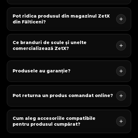
Pot ridica produsul din magazinul ZetX
din Fălticeni?
Ce branduri de scule și unelte
comercializează ZetX?
Produsele au garanție?
Pot returna un produs comandat online?
Cum aleg accesoriile compatibile
pentru produsul cumpărat?