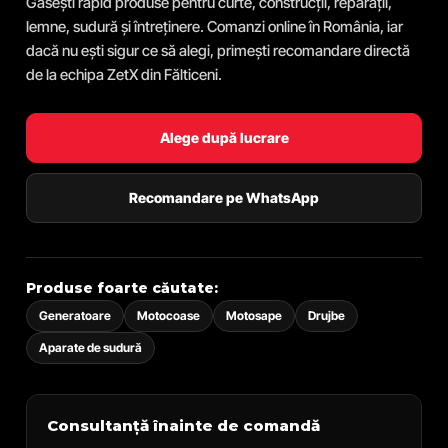
Găsești rapid produse pentru curte, construcții, reparații,
lemne, sudură și întreținere. Comanzi online în România, iar
dacă nu ești sigur ce să alegi, primești recomandare directă
de la echipa ZetX din Fălticeni.
Alege după lucrare
Recomandare pe WhatsApp
Produse foarte căutate:
Generatoare
Motocoase
Motosape
Drujbe
Aparate de sudură
Consultanță înainte de comandă