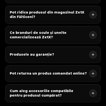
Pot ridica produsul din magazinul ZetX
din Fălticeni?
Ce branduri de scule și unelte
comercializează ZetX?
Produsele au garanție?
Pot returna un produs comandat online?
Cum aleg accesoriile compatibile
pentru produsul cumpărat?