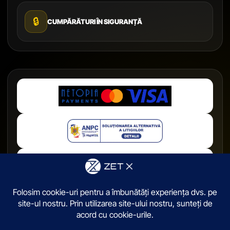
🔒
CUMPĂRĂTURI ÎN SIGURANȚĂ
© 2026,
ZetX.ro
. Toate drepturile sunt rezervate.