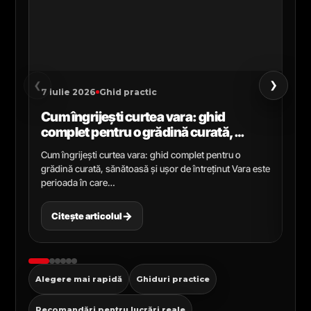
›
‹
7 iulie 2026
Ghid practic
2 i
Cum îngrijești curtea vara: ghid
Ce
complet pentru o grădină curată,
gr
sănătoasă și ușor de întreținut
ga
Cum îngrijești curtea vara: ghid complet pentru o
Ghi
grădină curată, sănătoasă și ușor de întreținut Vara este
Cel
perioada în care…
pen
→
Citește articolul
C
Alegere mai rapidă
Ghiduri practice
Recomandări pentru lucrări reale