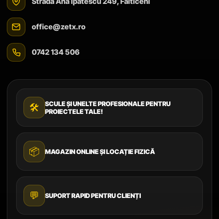
Strada Ana Ipătescu 249, Fălticeni
office@zetx.ro
0742 134 506
SCULE ȘI UNELTE PROFESIONALE PENTRU
🛠️
PROIECTELE TALE!
📦
MAGAZIN ONLINE ȘI LOCAȚIE FIZICĂ
💬
SUPORT RAPID PENTRU CLIENȚI