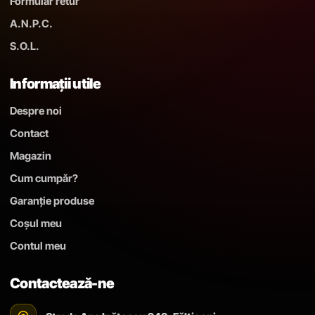
Formular retur
A.N.P.C.
S.O.L.
Informații utile
Despre noi
Contact
Magazin
Cum cumpăr?
Garanție produse
Coșul meu
Contul meu
Contactează-ne