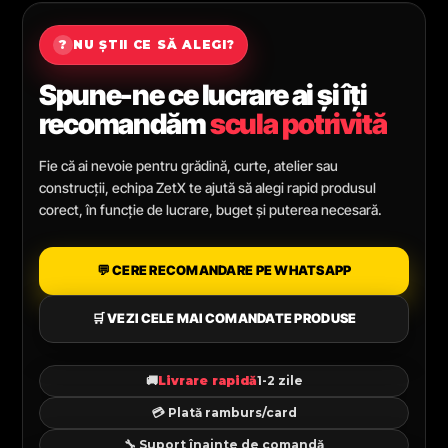
?
NU ȘTII CE SĂ ALEGI?
Spune-ne ce lucrare ai și îți
recomandăm
scula potrivită
Fie că ai nevoie pentru grădină, curte, atelier sau
construcții, echipa ZetX te ajută să alegi rapid produsul
corect, în funcție de lucrare, buget și puterea necesară.
💬 CERE RECOMANDARE PE WHATSAPP
🛒 VEZI CELE MAI COMANDATE PRODUSE
🚚
Livrare rapidă
1-2 zile
💳 Plată ramburs/card
🔧 Suport înainte de comandă