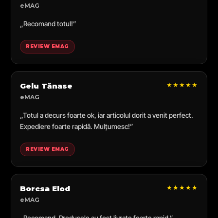
eMAG
„Recomand totul!”
REVIEW EMAG
★★★★★
Gelu Tănase
eMAG
„Totul a decurs foarte ok, iar articolul dorit a venit perfect.
Expediere foarte rapidă. Mulțumesc!”
REVIEW EMAG
★★★★★
Borcsa Elod
eMAG
„Recomand. Produsele au fost livrate foarte rapid.”