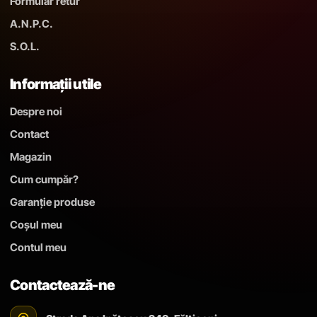
Formular retur
A.N.P.C.
S.O.L.
Informații utile
Despre noi
Contact
Magazin
Cum cumpăr?
Garanție produse
Coșul meu
Contul meu
Contactează-ne