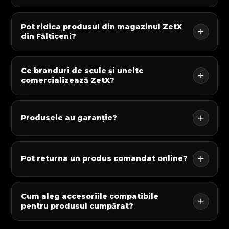
Pot ridica produsul din magazinul ZetX
din Fălticeni?
Ce branduri de scule și unelte
comercializează ZetX?
Produsele au garanție?
Pot returna un produs comandat online?
Cum aleg accesoriile compatibile
pentru produsul cumpărat?