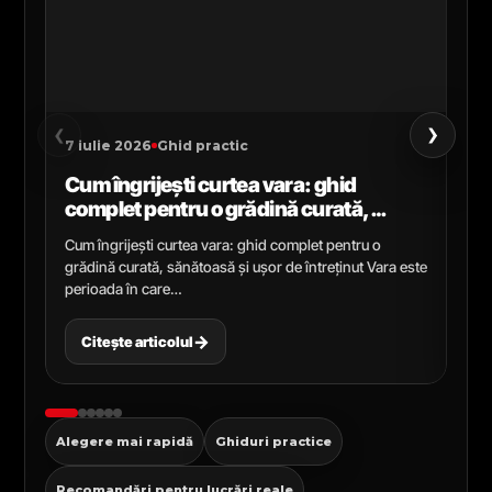
›
‹
7 iulie 2026
Ghid practic
2 i
Cum îngrijești curtea vara: ghid
Ce
complet pentru o grădină curată,
gr
sănătoasă și ușor de întreținut
ga
Cum îngrijești curtea vara: ghid complet pentru o
Ghi
grădină curată, sănătoasă și ușor de întreținut Vara este
Cel
perioada în care…
pen
→
Citește articolul
C
Alegere mai rapidă
Ghiduri practice
Recomandări pentru lucrări reale