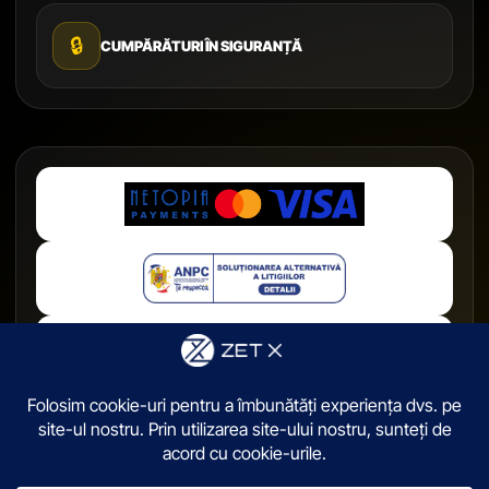
🔒
CUMPĂRĂTURI ÎN SIGURANȚĂ
© 2026,
ZetX.ro
. Toate drepturile sunt rezervate.