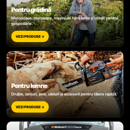
Pentru grădină
Motocoase, motosape, mașini de tuns iarba și utilaje pentru
gospodărie.
VEZI PRODUSE →
Pentru lemne
Drujbe, lanțuri, șine, uleiuri și accesorii pentru tăiere rapidă.
VEZI PRODUSE →