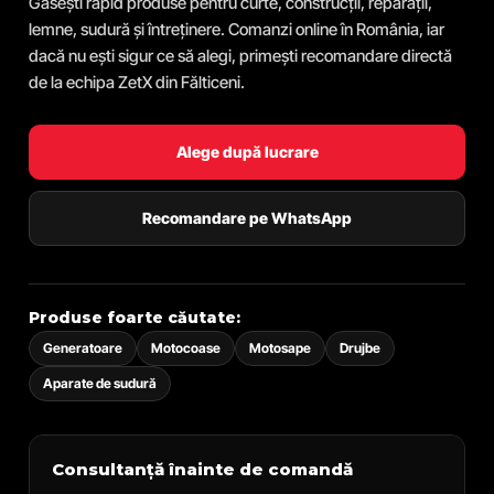
Găsești rapid produse pentru curte, construcții, reparații,
lemne, sudură și întreținere. Comanzi online în România, iar
dacă nu ești sigur ce să alegi, primești recomandare directă
de la echipa ZetX din Fălticeni.
Alege după lucrare
Recomandare pe WhatsApp
Produse foarte căutate:
Generatoare
Motocoase
Motosape
Drujbe
Aparate de sudură
Consultanță înainte de comandă