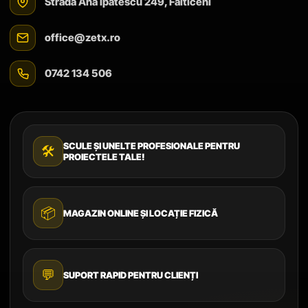
Strada Ana Ipătescu 249, Fălticeni
office@zetx.ro
0742 134 506
SCULE ȘI UNELTE PROFESIONALE PENTRU
🛠️
PROIECTELE TALE!
📦
MAGAZIN ONLINE ȘI LOCAȚIE FIZICĂ
💬
SUPORT RAPID PENTRU CLIENȚI