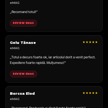
eMAG
„Recomand totul!”
REVIEW EMAG
★★★★★
Gelu Tănase
eMAG
„Totul a decurs foarte ok, iar articolul dorit a venit perfect.
Expediere foarte rapidă. Mulțumesc!”
REVIEW EMAG
★★★★★
Borcsa Elod
eMAG
„Recomand. Produsele au fost livrate foarte rapid.”