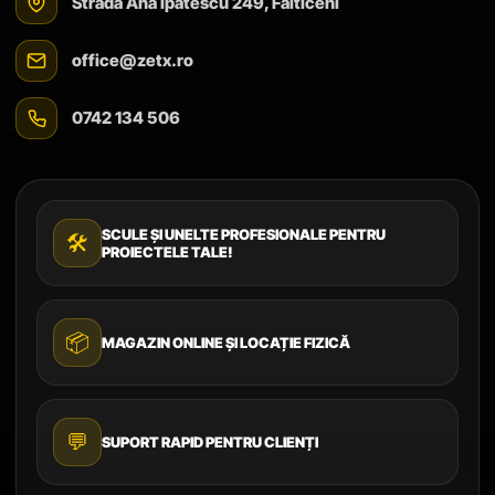
Strada Ana Ipătescu 249, Fălticeni
office@zetx.ro
0742 134 506
SCULE ȘI UNELTE PROFESIONALE PENTRU
🛠️
PROIECTELE TALE!
📦
MAGAZIN ONLINE ȘI LOCAȚIE FIZICĂ
💬
SUPORT RAPID PENTRU CLIENȚI