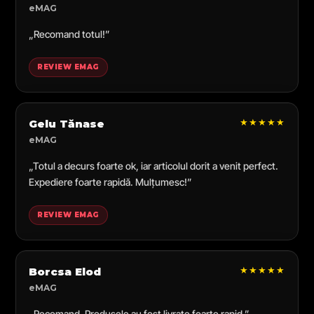
eMAG
„Recomand totul!”
REVIEW EMAG
★★★★★
Gelu Tănase
eMAG
„Totul a decurs foarte ok, iar articolul dorit a venit perfect.
Expediere foarte rapidă. Mulțumesc!”
REVIEW EMAG
★★★★★
Borcsa Elod
eMAG
„Recomand. Produsele au fost livrate foarte rapid.”