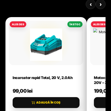
‹
›
Incarcator rapid Total, 20 V, 2.0Ah
Motocoas
20V – 3
99,00
lei
199,00
ADAUGĂ ÎN COȘ