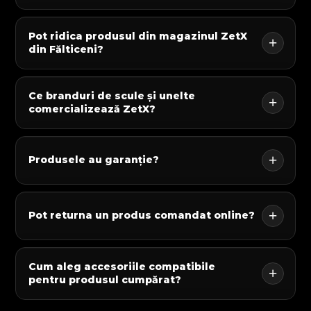
Pot ridica produsul din magazinul ZetX
din Fălticeni?
Ce branduri de scule și unelte
comercializează ZetX?
Produsele au garanție?
Pot returna un produs comandat online?
Cum aleg accesoriile compatibile
pentru produsul cumpărat?