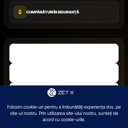
🔒
CUMPĂRĂTURI ÎN SIGURANȚĂ
© 2026,
ZetX.ro
. Toate drepturile sunt rezervate.