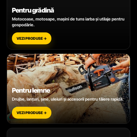
Pentru grădină
Motocoase, motosape, mașini de tuns iarba și utilaje pentru
gospodărie.
VEZI PRODUSE →
Pentru lemne
Drujbe, lanțuri, șine, uleiuri și accesorii pentru tăiere rapidă.
VEZI PRODUSE →