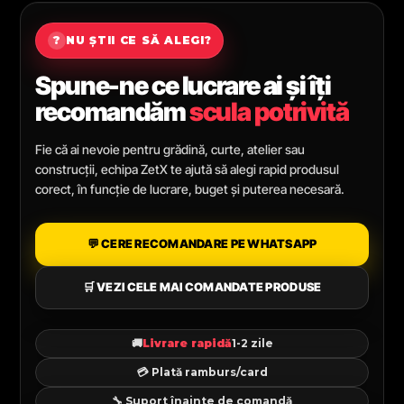
?
NU ȘTII CE SĂ ALEGI?
Spune-ne ce lucrare ai și îți
recomandăm
scula potrivită
Fie că ai nevoie pentru grădină, curte, atelier sau
construcții, echipa ZetX te ajută să alegi rapid produsul
corect, în funcție de lucrare, buget și puterea necesară.
💬 CERE RECOMANDARE PE WHATSAPP
🛒 VEZI CELE MAI COMANDATE PRODUSE
🚚
Livrare rapidă
1-2 zile
💳 Plată ramburs/card
🔧 Suport înainte de comandă