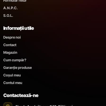
Formular retur
A.N.P.C.
S.O.L.
Informații utile
Despre noi
Contact
Magazin
Cum cumpăr?
Garanție produse
Coșul meu
Contul meu
Contactează-ne