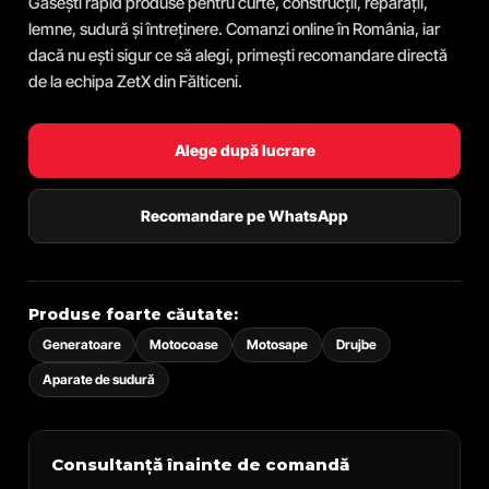
Găsești rapid produse pentru curte, construcții, reparații,
lemne, sudură și întreținere. Comanzi online în România, iar
dacă nu ești sigur ce să alegi, primești recomandare directă
de la echipa ZetX din Fălticeni.
Alege după lucrare
Recomandare pe WhatsApp
Produse foarte căutate:
Generatoare
Motocoase
Motosape
Drujbe
Aparate de sudură
Consultanță înainte de comandă