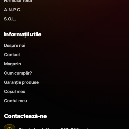
Formular retur
A.N.P.C.
S.O.L.
Informații utile
Despre noi
Contact
Magazin
Cum cumpăr?
Garanție produse
Coșul meu
Contul meu
Contactează-ne