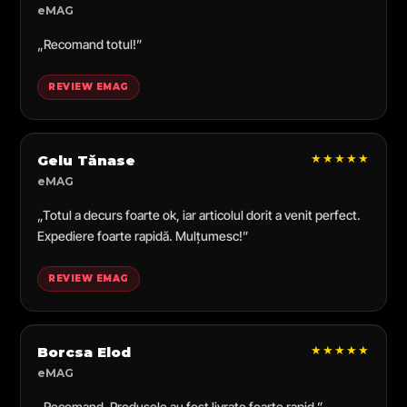
eMAG
„Recomand totul!”
REVIEW EMAG
★★★★★
Gelu Tănase
eMAG
„Totul a decurs foarte ok, iar articolul dorit a venit perfect.
Expediere foarte rapidă. Mulțumesc!”
REVIEW EMAG
★★★★★
Borcsa Elod
eMAG
„Recomand. Produsele au fost livrate foarte rapid.”