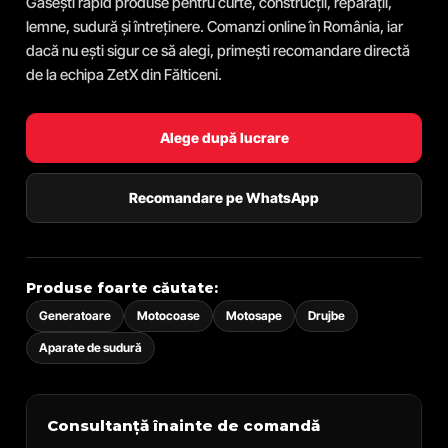
Găsești rapid produse pentru curte, construcții, reparații,
lemne, sudură și întreținere. Comanzi online în România, iar
dacă nu ești sigur ce să alegi, primești recomandare directă
de la echipa ZetX din Fălticeni.
Alege după lucrare
Recomandare pe WhatsApp
Produse foarte căutate:
Generatoare
Motocoase
Motosape
Drujbe
Aparate de sudură
Consultanță înainte de comandă