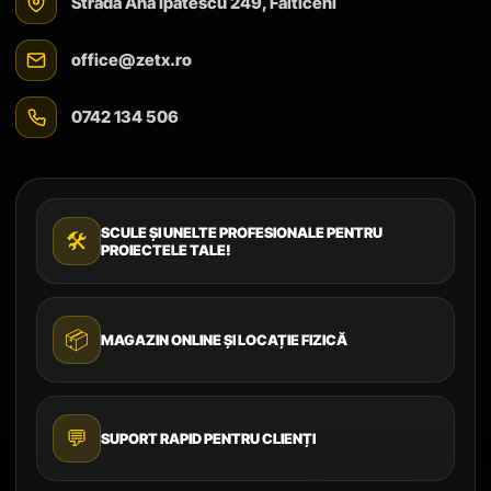
Strada Ana Ipătescu 249, Fălticeni
office@zetx.ro
0742 134 506
SCULE ȘI UNELTE PROFESIONALE PENTRU
🛠️
PROIECTELE TALE!
📦
MAGAZIN ONLINE ȘI LOCAȚIE FIZICĂ
💬
SUPORT RAPID PENTRU CLIENȚI