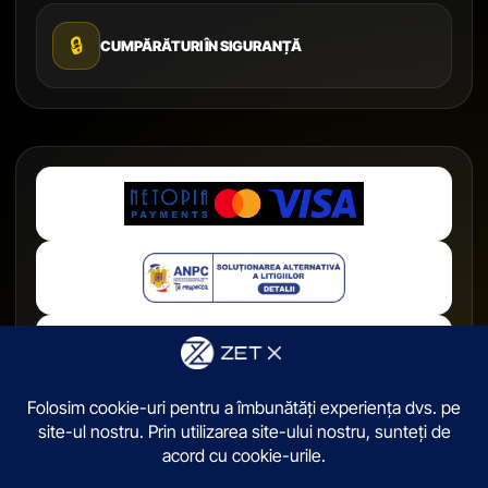
🔒
CUMPĂRĂTURI ÎN SIGURANȚĂ
© 2026,
ZetX.ro
. Toate drepturile sunt rezervate.