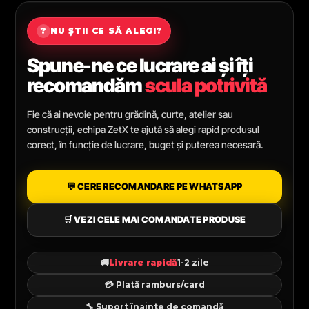
?
NU ȘTII CE SĂ ALEGI?
Spune-ne ce lucrare ai și îți
recomandăm
scula potrivită
Fie că ai nevoie pentru grădină, curte, atelier sau
construcții, echipa ZetX te ajută să alegi rapid produsul
corect, în funcție de lucrare, buget și puterea necesară.
💬 CERE RECOMANDARE PE WHATSAPP
🛒 VEZI CELE MAI COMANDATE PRODUSE
🚚
Livrare rapidă
1-2 zile
💳 Plată ramburs/card
🔧 Suport înainte de comandă