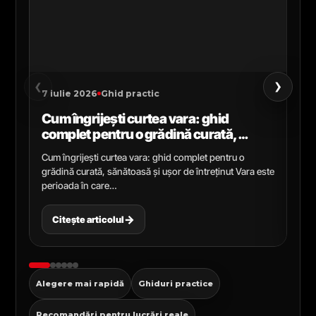
›
‹
7 iulie 2026
Ghid practic
2 i
Cum îngrijești curtea vara: ghid
Ce
complet pentru o grădină curată,
gr
sănătoasă și ușor de întreținut
ga
Cum îngrijești curtea vara: ghid complet pentru o
Ghi
grădină curată, sănătoasă și ușor de întreținut Vara este
Cel
perioada în care…
pen
→
Citește articolul
C
Alegere mai rapidă
Ghiduri practice
Recomandări pentru lucrări reale