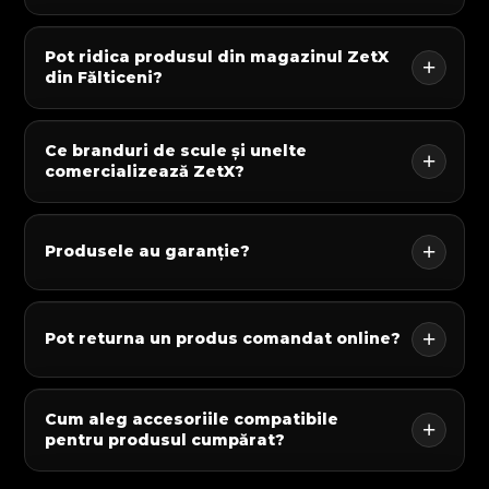
Pot ridica produsul din magazinul ZetX
din Fălticeni?
Ce branduri de scule și unelte
comercializează ZetX?
Produsele au garanție?
Pot returna un produs comandat online?
Cum aleg accesoriile compatibile
pentru produsul cumpărat?