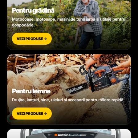
Pentru grădină
Motocoase, motosape, mașini de tuns iarba și utilaje pentru
gospodărie.
VEZI PRODUSE →
Pentru lemne
Drujbe, lanțuri, șine, uleiuri și accesorii pentru tăiere rapidă.
VEZI PRODUSE →