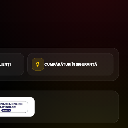
🔒
LIENȚI
CUMPĂRĂTURI ÎN SIGURANȚĂ