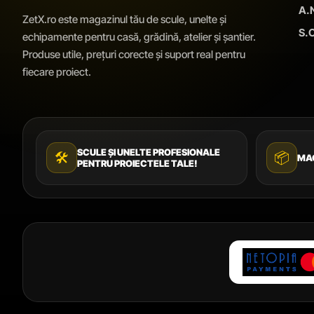
A.
ZetX.ro este magazinul tău de scule, unelte și
S.O
echipamente pentru casă, grădină, atelier și șantier.
Produse utile, prețuri corecte și suport real pentru
fiecare proiect.
SCULE ȘI UNELTE PROFESIONALE
🛠️
📦
MAG
PENTRU PROIECTELE TALE!