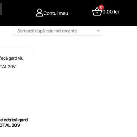
0
0,00
lei
Contul meu
electrică gard
TOTAL 20V