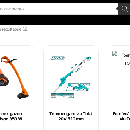
e rezultatele (3)
mmer gazon
Trimmer gard viu Total
Foarfecă 
fson 350 W
20V 520 mm
viu 