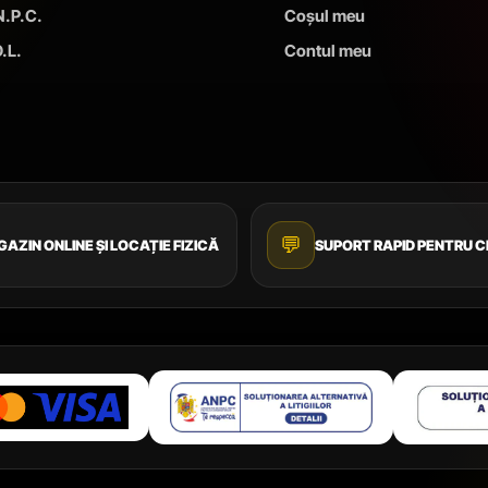
N.P.C.
Coșul meu
.L.
Contul meu
💬
AZIN ONLINE ȘI LOCAȚIE FIZICĂ
SUPORT RAPID PENTRU C