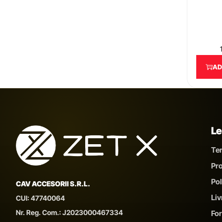
AD
Le
Ter
Pro
Pol
CAV ACCESORII S.R.L.
Liv
CUI: 47740064
Nr. Reg. Com.: J2023000467334
For