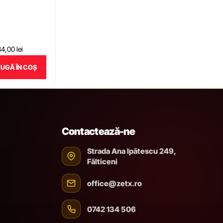
34,00
lei
UGĂ ÎN COȘ
Contactează-ne
Strada Ana Ipătescu 249,
Fălticeni
office@zetx.ro
0742 134 506