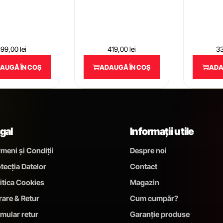
199,00
lei
419,00
lei
3
AUGĂ ÎN COȘ
ADAUGĂ ÎN COȘ
ADA
gal
Informații utile
meni și Condiții
Despre noi
tecția Datelor
Contact
itica Cookies
Magazin
rare & Retur
Cum cumpăr?
mular retur
Garanție produse