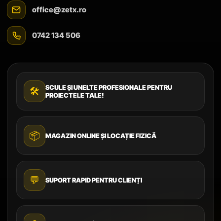
office@zetx.ro
0742 134 506
SCULE ȘI UNELTE PROFESIONALE PENTRU
🛠️
PROIECTELE TALE!
📦
MAGAZIN ONLINE ȘI LOCAȚIE FIZICĂ
💬
SUPORT RAPID PENTRU CLIENȚI