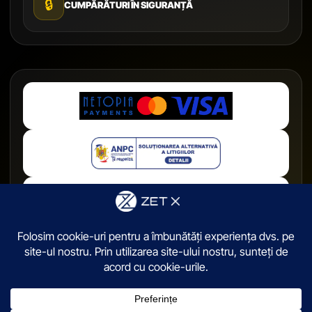
🔒
CUMPĂRĂTURI ÎN SIGURANȚĂ
© 2026,
ZetX.ro
. Toate drepturile sunt rezervate.
Termeni
Confidențialitate
Cookies