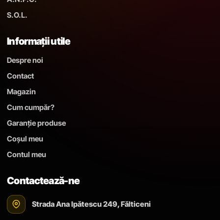
S.O.L.
Informații utile
Despre noi
Contact
Magazin
Cum cumpăr?
Garanție produse
Coșul meu
Contul meu
Contactează-ne
Strada Ana Ipătescu 249, Fălticeni