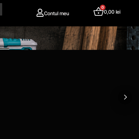
0
0,00
lei
Contul meu