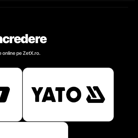
încredere
e online pe ZetX.ro.