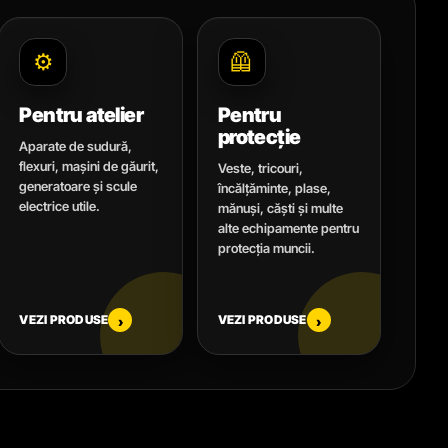
⚙️
🦺
Pentru atelier
Pentru
protecție
Aparate de sudură,
flexuri, mașini de găurit,
Veste, tricouri,
generatoare și scule
încălțăminte, plase,
electrice utile.
mănuși, căști și multe
alte echipamente pentru
protecția muncii.
VEZI PRODUSE
VEZI PRODUSE
›
›