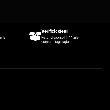
Verifici coletul
ăm la
Retur disponibil în 14 zile
conform legislației