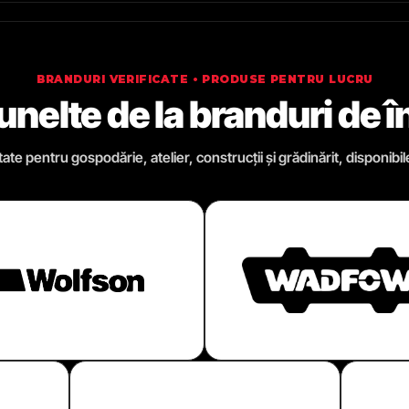
BRANDURI VERIFICATE • PRODUSE PENTRU LUCRU
 unelte de la branduri de 
te pentru gospodărie, atelier, construcții și grădinărit, disponibil