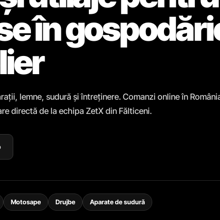
ase în gospodări
lier
rații, lemne, sudură și întreținere. Comanzi online în Români
re directă de la echipa ZetX din Fălticeni.
p
Motosape
Drujbe
Aparate de sudură