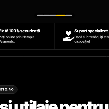
Plată 100% securizată
Suport specializat
Plăți online prin Netopia
Dacă ai întrebări, îți st
Payments.
dispoziție!
ZETX.RO
și utilaje pentru