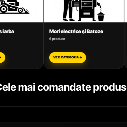
Mori electrice și Batoze
Motoare termice be
6 produse
3 produse
VEZI CATEGORIA →
VEZI CATEGORIA →
Cele mai comandate produs