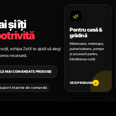
🌿
 și îți
Pentru casă &
otrivită
grădină
Motocoase, motosape,
ucții, echipa ZetX te ajută să alegi
pulverizatoare, pompe
și accesorii pentru
uterea necesară.
întreținerea curții.
CELE MAI COMANDATE PRODUSE
VEZI PRODUSE
›
 Suport înainte de comandă