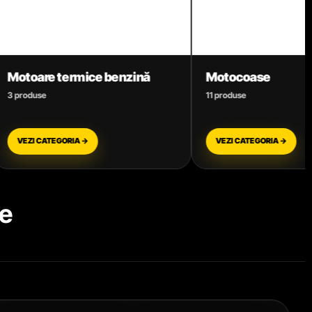
nzină
Motocoase
Motof
11 produse
12 prod
VEZI CATEGORIA →
VEZI
e