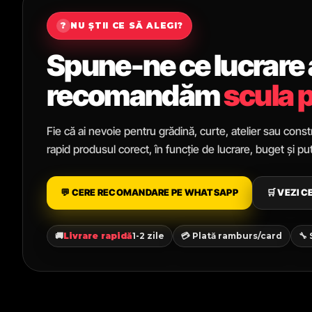
?
NU ȘTII CE SĂ ALEGI?
Spune-ne ce lucrare ai
recomandăm
scula p
Fie că ai nevoie pentru grădină, curte, atelier sau constr
rapid produsul corect, în funcție de lucrare, buget și p
💬 CERE RECOMANDARE PE WHATSAPP
🛒 VEZI 
🚚
Livrare rapidă
1-2 zile
💳 Plată ramburs/card
🔧