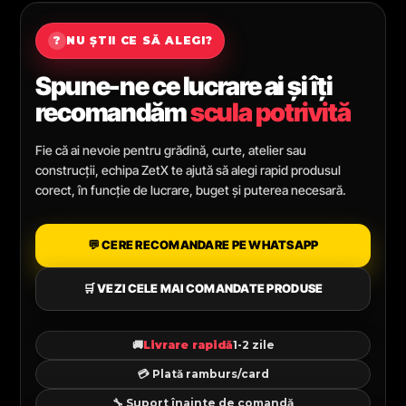
?
NU ȘTII CE SĂ ALEGI?
Spune-ne ce lucrare ai și îți
recomandăm
scula potrivită
Fie că ai nevoie pentru grădină, curte, atelier sau
construcții, echipa ZetX te ajută să alegi rapid produsul
corect, în funcție de lucrare, buget și puterea necesară.
💬 CERE RECOMANDARE PE WHATSAPP
🛒 VEZI CELE MAI COMANDATE PRODUSE
🚚
Livrare rapidă
1-2 zile
💳 Plată ramburs/card
🔧 Suport înainte de comandă