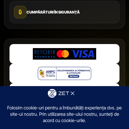
🔒
CUMPĂRĂTURI ÎN SIGURANȚĂ
© 2026,
ZetX.ro
. Toate drepturile sunt rezervate.