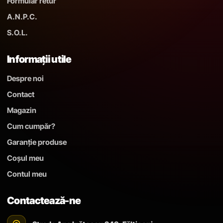
Formular retur
A.N.P.C.
S.O.L.
Informații utile
Despre noi
Contact
Magazin
Cum cumpăr?
Garanție produse
Coșul meu
Contul meu
Contactează-ne