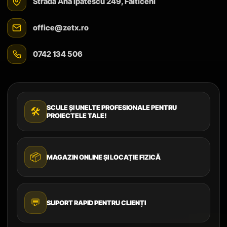
Strada Ana Ipătescu 249, Fălticeni
office@zetx.ro
0742 134 506
SCULE ȘI UNELTE PROFESIONALE PENTRU
🛠️
PROIECTELE TALE!
📦
MAGAZIN ONLINE ȘI LOCAȚIE FIZICĂ
💬
SUPORT RAPID PENTRU CLIENȚI