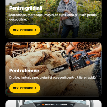
Pentru grădină
Motocoase, motosape, mașini de tuns iarba și utilaje pentru
gospodărie.
VEZI PRODUSE →
Pentru lemne
Drujbe, lanțuri, șine, uleiuri și accesorii pentru tăiere rapidă.
VEZI PRODUSE →