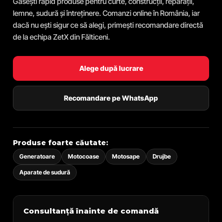
Găsești rapid produse pentru curte, construcții, reparații,
lemne, sudură și întreținere. Comanzi online în România, iar
dacă nu ești sigur ce să alegi, primești recomandare directă
de la echipa ZetX din Fălticeni.
Alege după lucrare
Recomandare pe WhatsApp
Produse foarte căutate:
Generatoare
Motocoase
Motosape
Drujbe
Aparate de sudură
Consultanță înainte de comandă