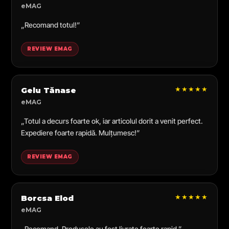
eMAG
„Recomand totul!”
REVIEW EMAG
★★★★★
Gelu Tănase
eMAG
„Totul a decurs foarte ok, iar articolul dorit a venit perfect.
Expediere foarte rapidă. Mulțumesc!”
REVIEW EMAG
★★★★★
Borcsa Elod
eMAG
„Recomand. Produsele au fost livrate foarte rapid.”