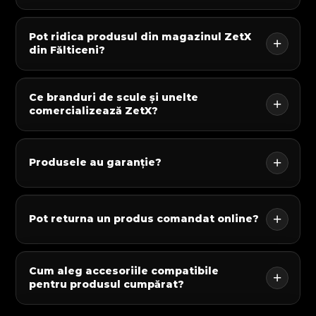
Pot ridica produsul din magazinul ZetX
din Fălticeni?
Ce branduri de scule și unelte
comercializează ZetX?
Produsele au garanție?
Pot returna un produs comandat online?
Cum aleg accesoriile compatibile
pentru produsul cumpărat?