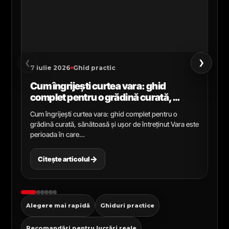
›
‹
7 iulie 2026
Ghid practic
2 i
Cum îngrijești curtea vara: ghid
Ce
complet pentru o grădină curată,
gr
sănătoasă și ușor de întreținut
ga
Cum îngrijești curtea vara: ghid complet pentru o
Ghi
grădină curată, sănătoasă și ușor de întreținut Vara este
Cel
perioada în care…
pen
→
Citește articolul
C
Alegere mai rapidă
Ghiduri practice
Recomandări pentru lucrări reale