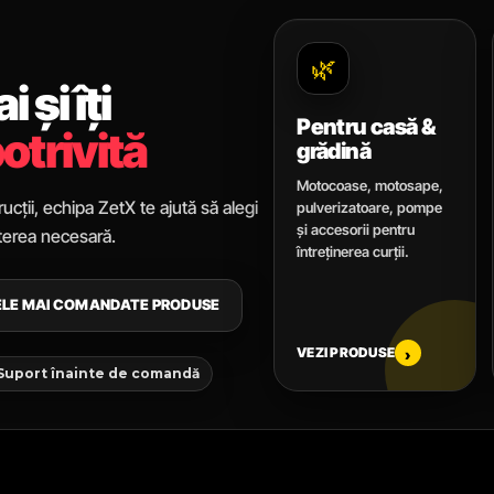
🌿
 și îți
Pentru casă &
otrivită
grădină
Motocoase, motosape,
ucții, echipa ZetX te ajută să alegi
pulverizatoare, pompe
și accesorii pentru
uterea necesară.
întreținerea curții.
CELE MAI COMANDATE PRODUSE
VEZI PRODUSE
›
 Suport înainte de comandă