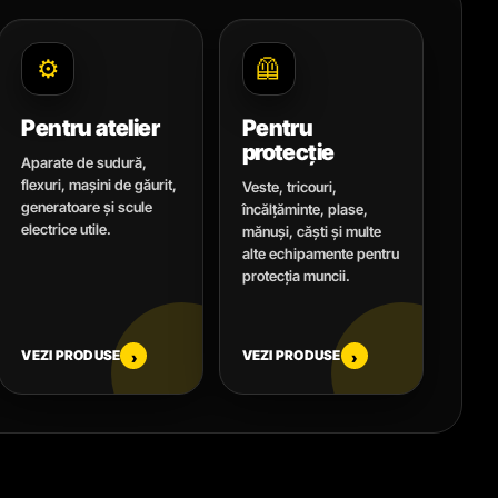
⚙️
🦺
Pentru atelier
Pentru
protecție
Aparate de sudură,
flexuri, mașini de găurit,
Veste, tricouri,
generatoare și scule
încălțăminte, plase,
electrice utile.
mănuși, căști și multe
alte echipamente pentru
protecția muncii.
VEZI PRODUSE
VEZI PRODUSE
›
›