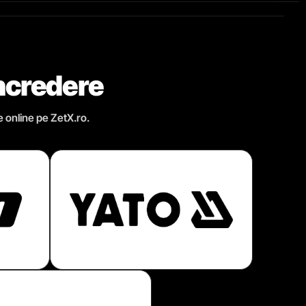
încredere
e online pe ZetX.ro.