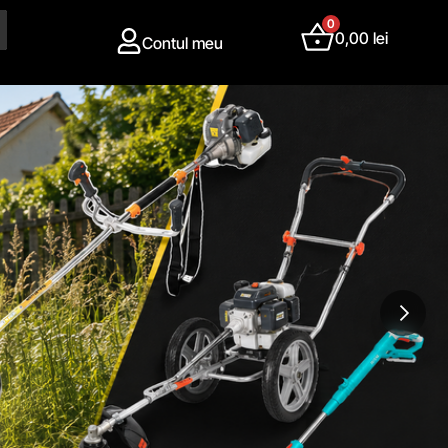
0
0,00
lei
Contul meu