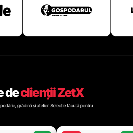
e de
clienții ZetX
odărie, grădină și atelier. Selecție făcută pentru