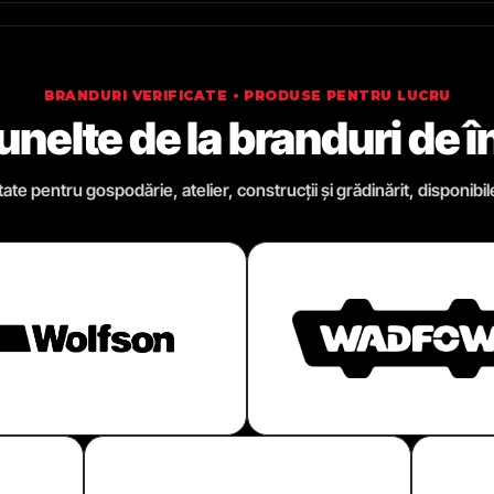
BRANDURI VERIFICATE • PRODUSE PENTRU LUCRU
 unelte de la branduri de 
te pentru gospodărie, atelier, construcții și grădinărit, disponibil