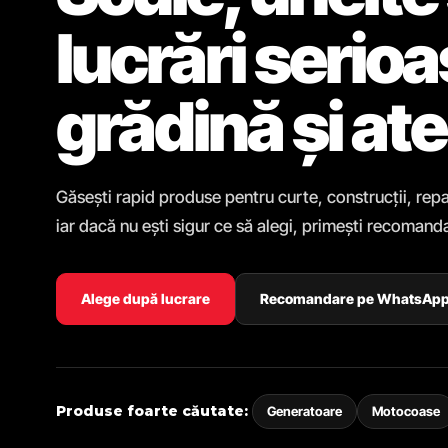
lucrări serio
grădină și ate
Găsești rapid produse pentru curte, construcții, repa
iar dacă nu ești sigur ce să alegi, primești recomanda
Alege după lucrare
Recomandare pe WhatsAp
Produse foarte căutate:
Generatoare
Motocoase