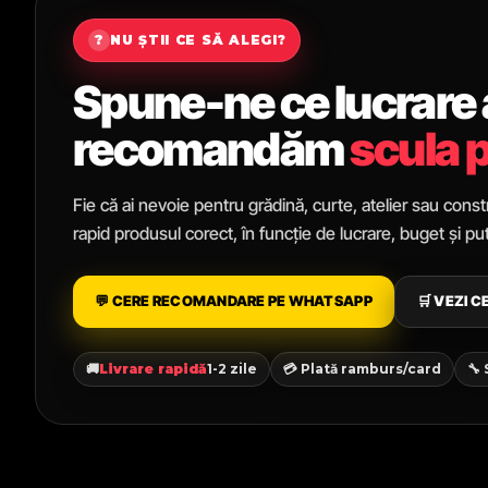
?
NU ȘTII CE SĂ ALEGI?
Spune-ne ce lucrare ai
recomandăm
scula p
Fie că ai nevoie pentru grădină, curte, atelier sau constr
rapid produsul corect, în funcție de lucrare, buget și p
💬 CERE RECOMANDARE PE WHATSAPP
🛒 VEZI 
🚚
Livrare rapidă
1-2 zile
💳 Plată ramburs/card
🔧