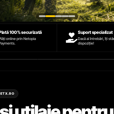
Plată 100% securizată
Suport specializat
Plăți online prin Netopia
Dacă ai întrebări, îți st
Payments.
dispoziție!
ZETX.RO
și utilaje pentru