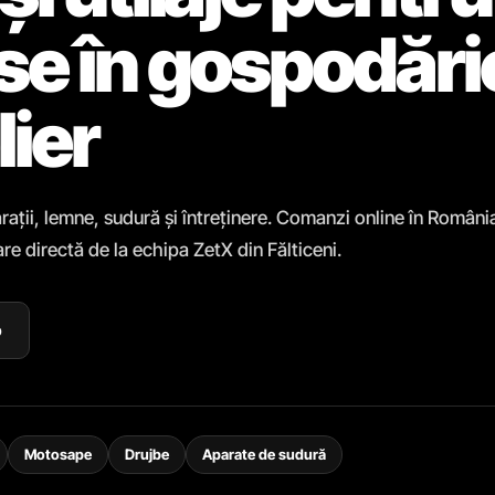
ase în gospodări
lier
rații, lemne, sudură și întreținere. Comanzi online în Români
re directă de la echipa ZetX din Fălticeni.
p
Motosape
Drujbe
Aparate de sudură