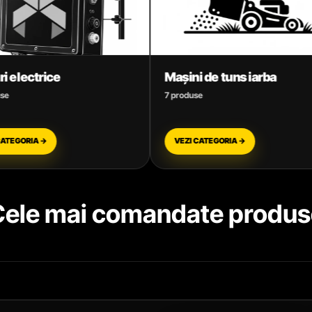
Mașini de tuns iarba
Mori electrice și
7 produse
6 produse
VEZI CATEGORIA →
VEZI CATEGORIA →
Cele mai comandate produs