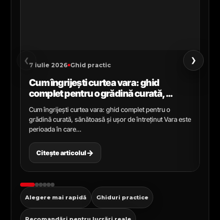
›
‹
7 iulie 2026
Ghid practic
2 i
Cum îngrijești curtea vara: ghid
Ce
complet pentru o grădină curată,
gr
sănătoasă și ușor de întreținut
ga
Cum îngrijești curtea vara: ghid complet pentru o
Ghi
grădină curată, sănătoasă și ușor de întreținut Vara este
Cel
perioada în care…
pen
→
Citește articolul
C
Alegere mai rapidă
Ghiduri practice
Recomandări pentru lucrări reale