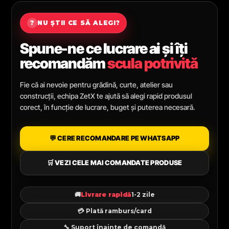
?
NU ȘTII CE SĂ ALEGI?
Spune-ne ce lucrare ai și îți
recomandăm
scula potrivită
Fie că ai nevoie pentru grădină, curte, atelier sau
construcții, echipa ZetX te ajută să alegi rapid produsul
corect, în funcție de lucrare, buget și puterea necesară.
💬 CERE RECOMANDARE PE WHATSAPP
🛒 VEZI CELE MAI COMANDATE PRODUSE
🚚
Livrare rapidă
1-2 zile
💳 Plată ramburs/card
🔧 Suport înainte de comandă