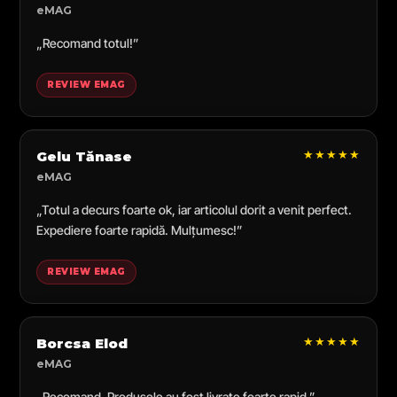
eMAG
„Recomand totul!”
REVIEW EMAG
★★★★★
Gelu Tănase
eMAG
„Totul a decurs foarte ok, iar articolul dorit a venit perfect.
Expediere foarte rapidă. Mulțumesc!”
REVIEW EMAG
★★★★★
Borcsa Elod
eMAG
„Recomand. Produsele au fost livrate foarte rapid.”