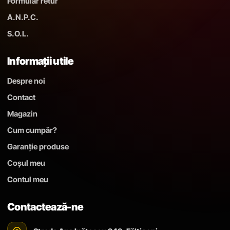
Formular retur
A.N.P.C.
S.O.L.
Informații utile
Despre noi
Contact
Magazin
Cum cumpăr?
Garanție produse
Coșul meu
Contul meu
Contactează-ne