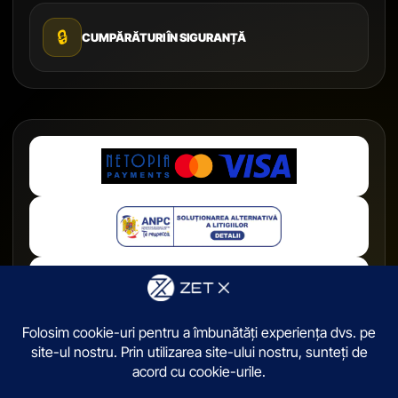
🔒
CUMPĂRĂTURI ÎN SIGURANȚĂ
© 2026,
ZetX.ro
. Toate drepturile sunt rezervate.