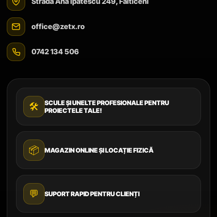
Strada Ana Ipătescu 249, Fălticeni
office@zetx.ro
0742 134 506
SCULE ȘI UNELTE PROFESIONALE PENTRU
🛠️
PROIECTELE TALE!
📦
MAGAZIN ONLINE ȘI LOCAȚIE FIZICĂ
💬
SUPORT RAPID PENTRU CLIENȚI