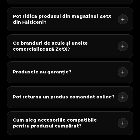
Pot ridica produsul din magazinul ZetX
din Fălticeni?
Ce branduri de scule și unelte
comercializează ZetX?
Produsele au garanție?
Pot returna un produs comandat online?
Cum aleg accesoriile compatibile
pentru produsul cumpărat?