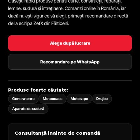
Găsești rapid produse pentru curte, construcții, reparații,
lemne, sudură și întreținere. Comanzi online în România, iar
dacă nu ești sigur ce să alegi, primești recomandare directă
de la echipa ZetX din Fălticeni.
Alege după lucrare
Recomandare pe WhatsApp
Produse foarte căutate:
Generatoare
Motocoase
Motosape
Drujbe
Aparate de sudură
Consultanță înainte de comandă