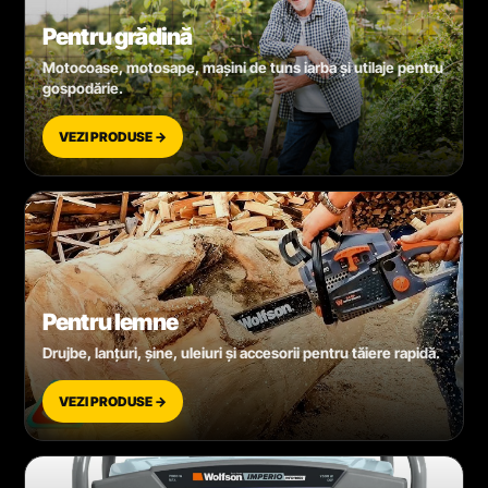
Pentru grădină
Motocoase, motosape, mașini de tuns iarba și utilaje pentru
gospodărie.
VEZI PRODUSE →
Pentru lemne
Drujbe, lanțuri, șine, uleiuri și accesorii pentru tăiere rapidă.
VEZI PRODUSE →