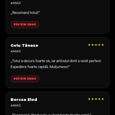
eMAG
„Recomand totul!”
REVIEW EMAG
★★★★★
Gelu Tănase
eMAG
„Totul a decurs foarte ok, iar articolul dorit a venit perfect.
Expediere foarte rapidă. Mulțumesc!”
REVIEW EMAG
★★★★★
Borcsa Elod
eMAG
„Recomand. Produsele au fost livrate foarte rapid.”