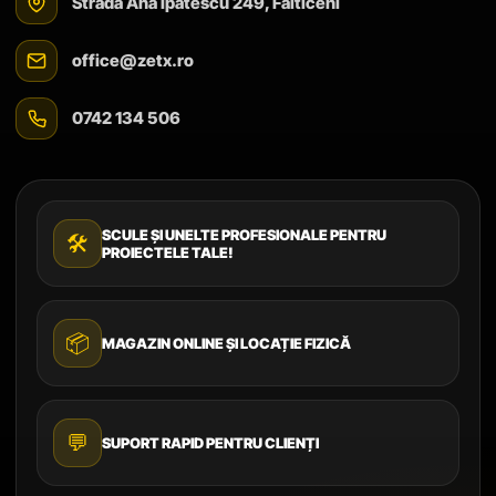
Strada Ana Ipătescu 249, Fălticeni
office@zetx.ro
0742 134 506
SCULE ȘI UNELTE PROFESIONALE PENTRU
🛠️
PROIECTELE TALE!
📦
MAGAZIN ONLINE ȘI LOCAȚIE FIZICĂ
💬
SUPORT RAPID PENTRU CLIENȚI