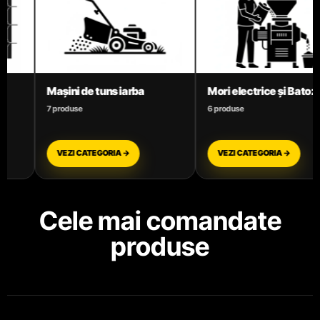
Mori electrice și Batoze
Motoare termice benzin
6 produse
3 produse
VEZI CATEGORIA →
VEZI CATEGORIA →
Cele mai comandate
produse