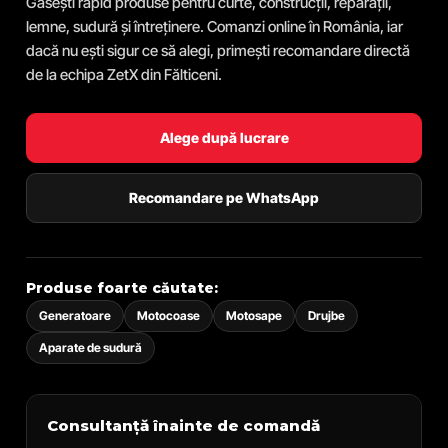
Găsești rapid produse pentru curte, construcții, reparații,
lemne, sudură și întreținere. Comanzi online în România, iar
dacă nu ești sigur ce să alegi, primești recomandare directă
de la echipa ZetX din Fălticeni.
Alege după lucrare
Recomandare pe WhatsApp
Produse foarte căutate:
Generatoare
Motocoase
Motosape
Drujbe
Aparate de sudură
Consultanță înainte de comandă