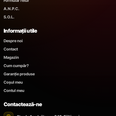
Formular retur
A.N.P.C.
S.O.L.
Informații utile
Despre noi
Contact
Magazin
Cum cumpăr?
Garanție produse
Coșul meu
Contul meu
Contactează-ne