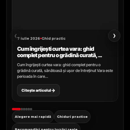
›
‹
7 iulie 2026
Ghid practic
2 i
Cum îngrijești curtea vara: ghid
Ce
complet pentru o grădină curată,
gr
sănătoasă și ușor de întreținut
ga
Cum îngrijești curtea vara: ghid complet pentru o
Ghi
grădină curată, sănătoasă și ușor de întreținut Vara este
Cel
perioada în care…
pen
→
Citește articolul
C
Alegere mai rapidă
Ghiduri practice
Recomandări pentru lucrări reale