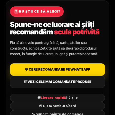
?
NU ȘTII CE SĂ ALEGI?
Spune-ne ce lucrare ai și îți
recomandăm
scula potrivită
Fie că ai nevoie pentru grădină, curte, atelier sau
construcții, echipa ZetX te ajută să alegi rapid produsul
corect, în funcție de lucrare, buget și puterea necesară.
💬 CERE RECOMANDARE PE WHATSAPP
🛒 VEZI CELE MAI COMANDATE PRODUSE
🚚
Livrare rapidă
1-2 zile
💳 Plată ramburs/card
🔧 Suport înainte de comandă