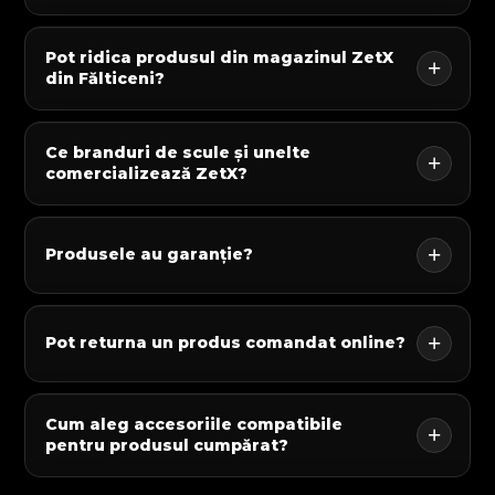
Pot ridica produsul din magazinul ZetX
din Fălticeni?
Ce branduri de scule și unelte
comercializează ZetX?
Produsele au garanție?
Pot returna un produs comandat online?
Cum aleg accesoriile compatibile
pentru produsul cumpărat?