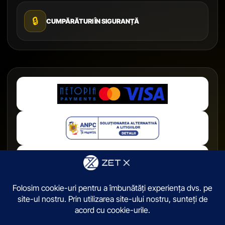
🔒
CUMPĂRĂTURI ÎN SIGURANȚĂ
© 2026,
ZetX.ro
. Toate drepturile sunt rezervate.