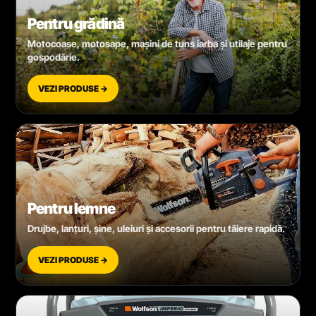
Pentru grădină
Motocoase, motosape, mașini de tuns iarba și utilaje pentru
gospodărie.
VEZI PRODUSE →
Pentru lemne
Drujbe, lanțuri, șine, uleiuri și accesorii pentru tăiere rapidă.
VEZI PRODUSE →