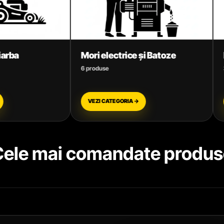
electrice și Batoze
Motoare termice benzin
use
3 produse
 CATEGORIA →
VEZI CATEGORIA →
Cele mai comandate produs