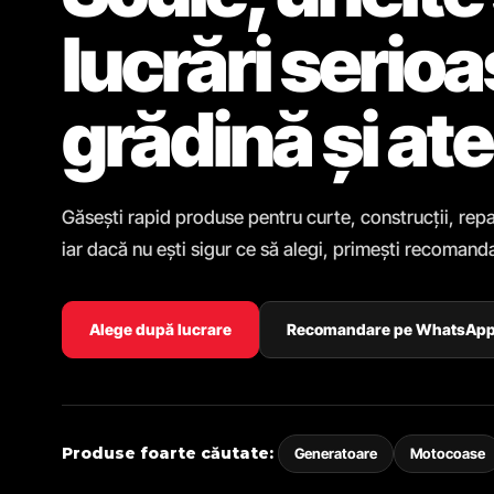
lucrări serio
grădină și ate
Găsești rapid produse pentru curte, construcții, repa
iar dacă nu ești sigur ce să alegi, primești recomanda
Alege după lucrare
Recomandare pe WhatsAp
Produse foarte căutate:
Generatoare
Motocoase