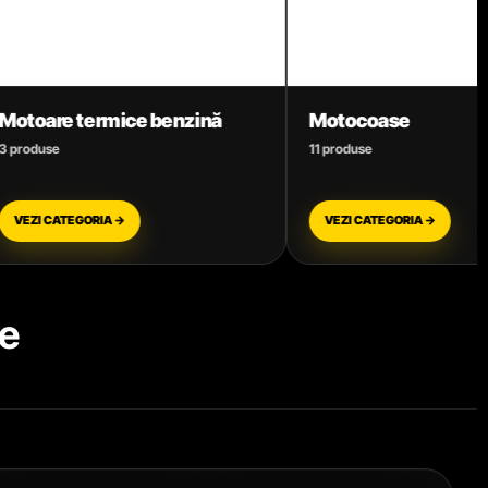
ă
Motocoase
Motofieră
11 produse
12 produse
VEZI CATEGORIA →
VEZI CATEG
e