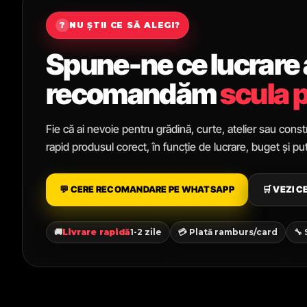
?
NU ȘTII CE SĂ ALEGI?
Spune-ne ce lucrare ai
recomandăm
scula p
Fie că ai nevoie pentru grădină, curte, atelier sau constr
rapid produsul corect, în funcție de lucrare, buget și p
💬 CERE RECOMANDARE PE WHATSAPP
🛒 VEZI 
🚚
Livrare rapidă
1-2 zile
💳 Plată ramburs/card
🔧