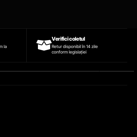
Verifici coletul
ăm la
Retur disponibil în 14 zile
conform legislației