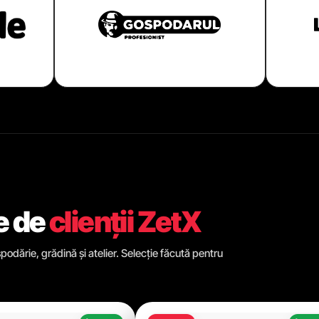
e de
clienții ZetX
odărie, grădină și atelier. Selecție făcută pentru