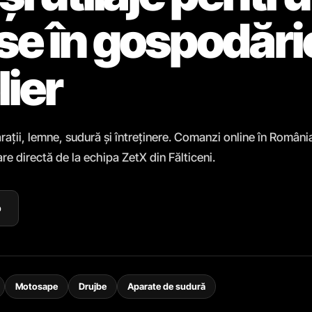
ase în gospodări
lier
rații, lemne, sudură și întreținere. Comanzi online în Români
re directă de la echipa ZetX din Fălticeni.
p
Motosape
Drujbe
Aparate de sudură