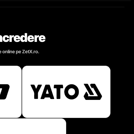
încredere
e online pe ZetX.ro.