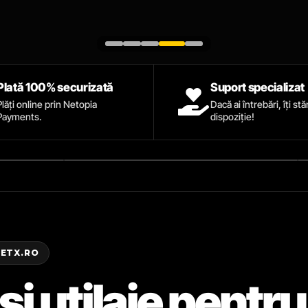
Plată 100% securizată
Suport specializat
Plăți online prin Netopia
Dacă ai întrebări, îți st
Payments.
dispoziție!
ZETX.RO
și utilaje pentru