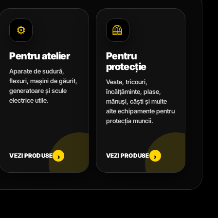
⚙️
🦺
Pentru atelier
Pentru
protecție
Aparate de sudură,
flexuri, mașini de găurit,
Veste, tricouri,
generatoare și scule
încălțăminte, plase,
electrice utile.
mănuși, căști și multe
alte echipamente pentru
protecția muncii.
VEZI PRODUSE
VEZI PRODUSE
›
›