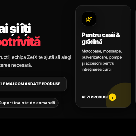
🌿
 și îți
Pentru casă &
otrivită
grădină
Motocoase, motosape,
ucții, echipa ZetX te ajută să alegi
pulverizatoare, pompe
și accesorii pentru
uterea necesară.
întreținerea curții.
CELE MAI COMANDATE PRODUSE
VEZI PRODUSE
›
 Suport înainte de comandă