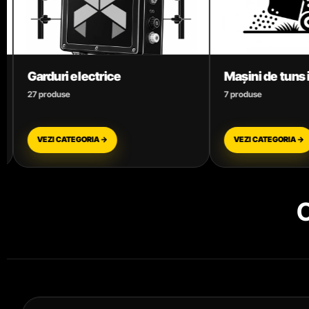
Mașini de tuns iarba
Mori 
7 produse
6 prod
VEZI CATEGORIA →
VEZI