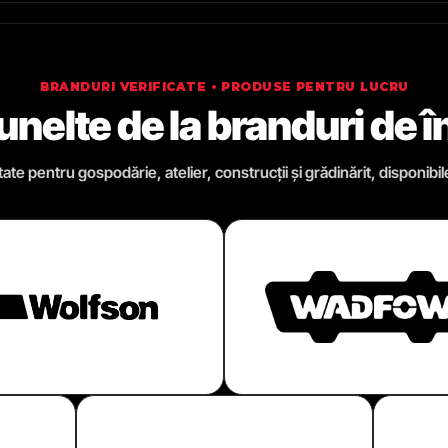
BRANDURI VERIFICATE • PRODUSE PENTRU LUCRU
 unelte de la branduri de 
te pentru gospodărie, atelier, construcții și grădinărit, disponibil