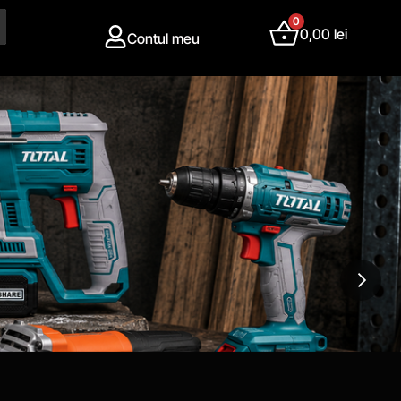
0
0,00
lei
Contul meu