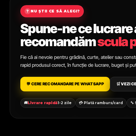
?
NU ȘTII CE SĂ ALEGI?
Spune-ne ce lucrare ai
recomandăm
scula p
Fie că ai nevoie pentru grădină, curte, atelier sau constr
rapid produsul corect, în funcție de lucrare, buget și p
💬 CERE RECOMANDARE PE WHATSAPP
🛒 VEZI 
🚚
Livrare rapidă
1-2 zile
💳 Plată ramburs/card
🔧