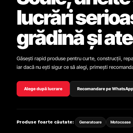
lucrări serio
grădină și ate
Găsești rapid produse pentru curte, construcții, repa
iar dacă nu ești sigur ce să alegi, primești recomanda
Alege după lucrare
Recomandare pe WhatsAp
Produse foarte căutate:
Generatoare
Motocoase