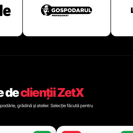
e de
clienții ZetX
odărie, grădină și atelier. Selecție făcută pentru