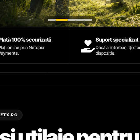
Plată 100% securizată
Suport specializat
Plăți online prin Netopia
Dacă ai întrebări, îți st
Payments.
dispoziție!
ZETX.RO
și utilaje pentru