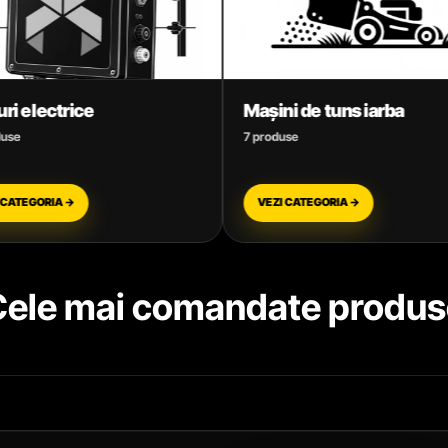
Mașini de tuns iarba
Mori electrice și
7 produse
6 produse
VEZI CATEGORIA →
VEZI CATEGORIA →
Cele mai comandate produs