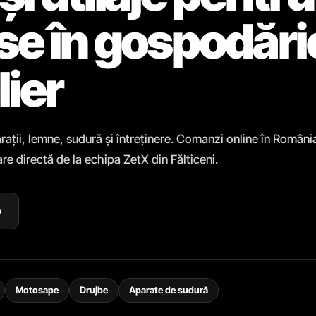
ase în gospodări
lier
rații, lemne, sudură și întreținere. Comanzi online în Români
re directă de la echipa ZetX din Fălticeni.
p
Motosape
Drujbe
Aparate de sudură