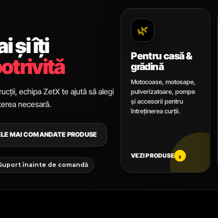
🌿
 și îți
Pentru casă &
otrivită
grădină
Motocoase, motosape,
ucții, echipa ZetX te ajută să alegi
pulverizatoare, pompe
și accesorii pentru
uterea necesară.
întreținerea curții.
CELE MAI COMANDATE PRODUSE
VEZI PRODUSE
›
 Suport înainte de comandă