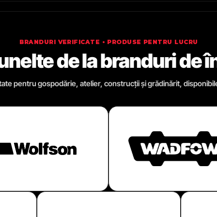
BRANDURI VERIFICATE • PRODUSE PENTRU LUCRU
 unelte de la branduri de 
te pentru gospodărie, atelier, construcții și grădinărit, disponibil