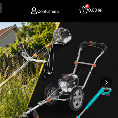
0
0,00
lei
Contul meu