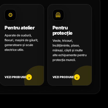
⚙️
🦺
Pentru atelier
Pentru
protecție
Aparate de sudură,
flexuri, mașini de găurit,
Veste, tricouri,
generatoare și scule
încălțăminte, plase,
electrice utile.
mănuși, căști și multe
alte echipamente pentru
protecția muncii.
VEZI PRODUSE
VEZI PRODUSE
›
›