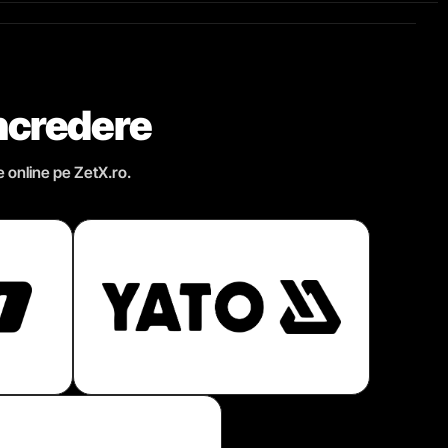
încredere
e online pe ZetX.ro.