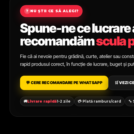
?
NU ȘTII CE SĂ ALEGI?
Spune-ne ce lucrare ai
recomandăm
scula p
Fie că ai nevoie pentru grădină, curte, atelier sau constr
rapid produsul corect, în funcție de lucrare, buget și p
💬 CERE RECOMANDARE PE WHATSAPP
🛒 VEZI 
🚚
Livrare rapidă
1-2 zile
💳 Plată ramburs/card
🔧