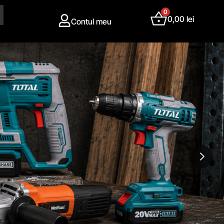
0
0,00
lei
Contul meu