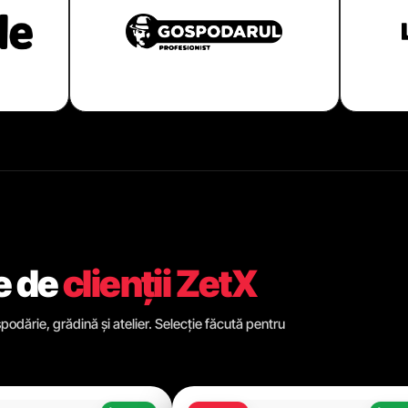
e de
clienții ZetX
odărie, grădină și atelier. Selecție făcută pentru