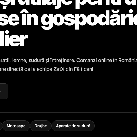
ase în gospodări
lier
rații, lemne, sudură și întreținere. Comanzi online în Români
re directă de la echipa ZetX din Fălticeni.
p
Motosape
Drujbe
Aparate de sudură