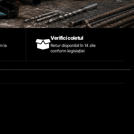
Verifici coletul
ăm la
Retur disponibil în 14 zile
conform legislației