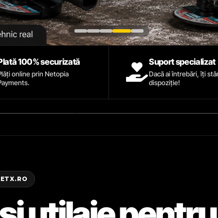
Plată 100% securizată
Suport specializat
Plăți online prin Netopia
Dacă ai întrebări, îți st
Payments.
dispoziție!
ZETX.RO
și utilaje pentru