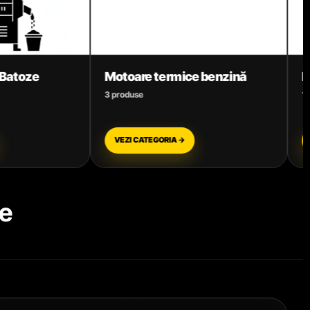
e termice benzină
Motocoase
11 produse
ATEGORIA →
VEZI CATEGORIA →
e