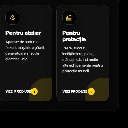
⚙️
🦺
Pentru atelier
Pentru
protecție
Aparate de sudură,
flexuri, mașini de găurit,
Veste, tricouri,
generatoare și scule
încălțăminte, plase,
electrice utile.
mănuși, căști și multe
alte echipamente pentru
protecția muncii.
VEZI PRODUSE
VEZI PRODUSE
›
›