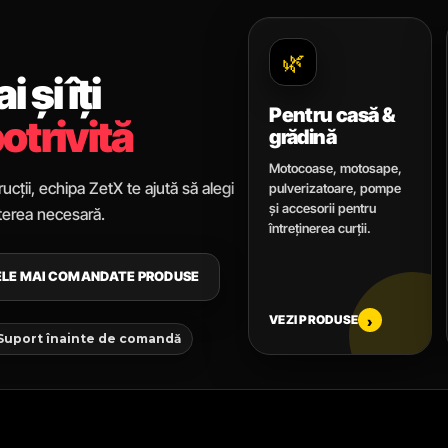
🌿
 și îți
Pentru casă &
otrivită
grădină
Motocoase, motosape,
ucții, echipa ZetX te ajută să alegi
pulverizatoare, pompe
și accesorii pentru
uterea necesară.
întreținerea curții.
CELE MAI COMANDATE PRODUSE
VEZI PRODUSE
›
 Suport înainte de comandă