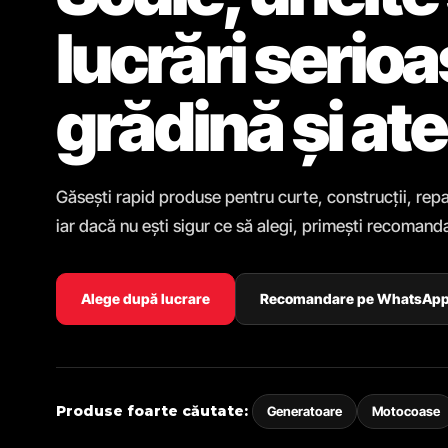
lucrări serio
grădină și ate
Găsești rapid produse pentru curte, construcții, repa
iar dacă nu ești sigur ce să alegi, primești recomanda
Alege după lucrare
Recomandare pe WhatsAp
Produse foarte căutate:
Generatoare
Motocoase