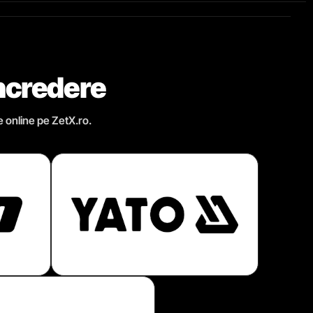
încredere
e online pe ZetX.ro.