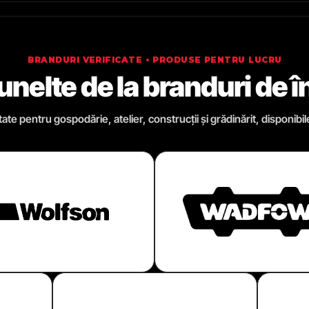
BRANDURI VERIFICATE • PRODUSE PENTRU LUCRU
 unelte de la branduri de 
te pentru gospodărie, atelier, construcții și grădinărit, disponibil