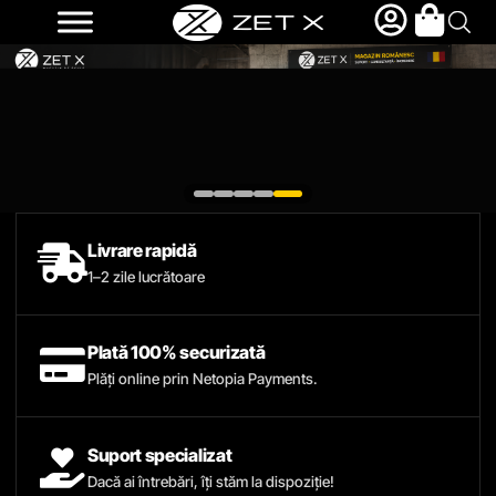
Livrare rapidă
1–2 zile lucrătoare
Plată 100% securizată
Plăți online prin Netopia Payments.
Suport specializat
Dacă ai întrebări, îți stăm la dispoziție!