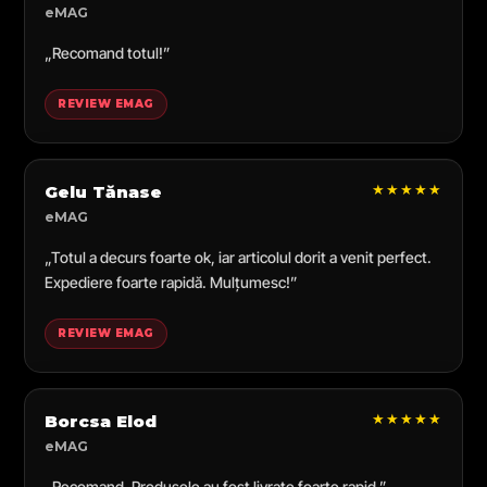
eMAG
„Recomand totul!”
REVIEW EMAG
★★★★★
Gelu Tănase
eMAG
„Totul a decurs foarte ok, iar articolul dorit a venit perfect.
Expediere foarte rapidă. Mulțumesc!”
REVIEW EMAG
★★★★★
Borcsa Elod
eMAG
„Recomand. Produsele au fost livrate foarte rapid.”