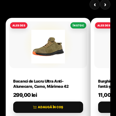
‹
›
Bocanci de Lucru Ultra Anti-
Burghiu H
Alunecare, Camo, Mărimea 42
fontă și m
299,00
lei
11,00
le
ADAUGĂ ÎN COȘ