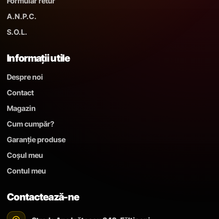
Formular retur
A.N.P.C.
S.O.L.
Informații utile
Despre noi
Contact
Magazin
Cum cumpăr?
Garanție produse
Coșul meu
Contul meu
Contactează-ne