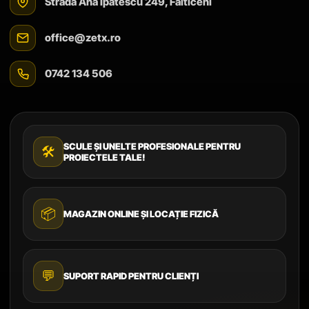
Strada Ana Ipătescu 249, Fălticeni
office@zetx.ro
0742 134 506
SCULE ȘI UNELTE PROFESIONALE PENTRU
🛠️
PROIECTELE TALE!
📦
MAGAZIN ONLINE ȘI LOCAȚIE FIZICĂ
💬
SUPORT RAPID PENTRU CLIENȚI