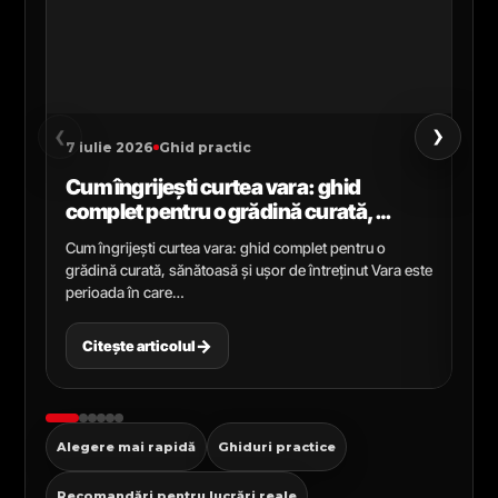
›
‹
7 iulie 2026
Ghid practic
2 i
Cum îngrijești curtea vara: ghid
Ce
complet pentru o grădină curată,
gr
sănătoasă și ușor de întreținut
ga
Cum îngrijești curtea vara: ghid complet pentru o
Ghi
grădină curată, sănătoasă și ușor de întreținut Vara este
Cel
perioada în care…
pen
→
Citește articolul
C
Alegere mai rapidă
Ghiduri practice
Recomandări pentru lucrări reale