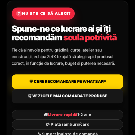
?
NU ȘTII CE SĂ ALEGI?
Spune-ne ce lucrare ai și îți
recomandăm
scula potrivită
Fie că ai nevoie pentru grădină, curte, atelier sau
construcții, echipa ZetX te ajută să alegi rapid produsul
corect, în funcție de lucrare, buget și puterea necesară.
💬 CERE RECOMANDARE PE WHATSAPP
🛒 VEZI CELE MAI COMANDATE PRODUSE
🚚
Livrare rapidă
1-2 zile
💳 Plată ramburs/card
🔧 Suport înainte de comandă