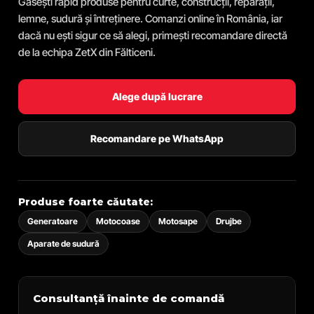
Găsești rapid produse pentru curte, construcții, reparații,
lemne, sudură și întreținere. Comanzi online în România, iar
dacă nu ești sigur ce să alegi, primești recomandare directă
de la echipa ZetX din Fălticeni.
Alege după lucrare
Recomandare pe WhatsApp
Produse foarte căutate:
Generatoare
Motocoase
Motosape
Drujbe
Aparate de sudură
Consultanță înainte de comandă