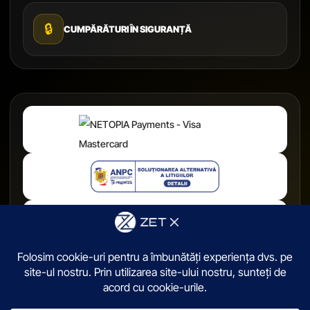
🔒
CUMPĂRĂTURI ÎN SIGURANȚĂ
© 2026,
ZetX.ro
. Toate drepturile sunt rezervate.