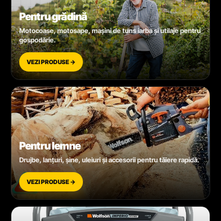
Pentru grădină
Motocoase, motosape, mașini de tuns iarba și utilaje pentru
gospodărie.
VEZI PRODUSE →
Pentru lemne
Drujbe, lanțuri, șine, uleiuri și accesorii pentru tăiere rapidă.
VEZI PRODUSE →