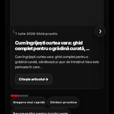
›
‹
7 iulie 2026
Ghid practic
2 i
Cum îngrijești curtea vara: ghid
Ce
complet pentru o grădină curată,
gr
sănătoasă și ușor de întreținut
ga
Cum îngrijești curtea vara: ghid complet pentru o
Ghi
grădină curată, sănătoasă și ușor de întreținut Vara este
Cel
perioada în care…
pen
→
Citește articolul
C
Alegere mai rapidă
Ghiduri practice
Recomandări pentru lucrări reale