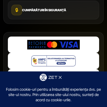
🔒
CUMPĂRĂTURI ÎN SIGURANȚĂ
© 2026,
ZetX.ro
. Toate drepturile sunt rezervate.