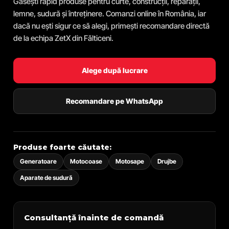
Găsești rapid produse pentru curte, construcții, reparații,
lemne, sudură și întreținere. Comanzi online în România, iar
dacă nu ești sigur ce să alegi, primești recomandare directă
de la echipa ZetX din Fălticeni.
Alege după lucrare
Recomandare pe WhatsApp
Produse foarte căutate:
Generatoare
Motocoase
Motosape
Drujbe
Aparate de sudură
Consultanță înainte de comandă