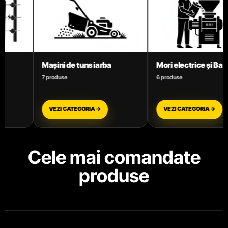
Mori electrice și Batoze
Motoare termice benzin
6 produse
3 produse
VEZI CATEGORIA →
VEZI CATEGORIA →
Cele mai comandate
produse