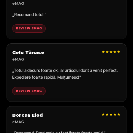
eMAG
„Recomand totul!”
REVIEW EMAG
★★★★★
Gelu Tănase
eMAG
„Totul a decurs foarte ok, iar articolul dorit a venit perfect.
Expediere foarte rapidă. Mulțumesc!”
REVIEW EMAG
★★★★★
Borcsa Elod
eMAG
„Recomand. Produsele au fost livrate foarte rapid.”