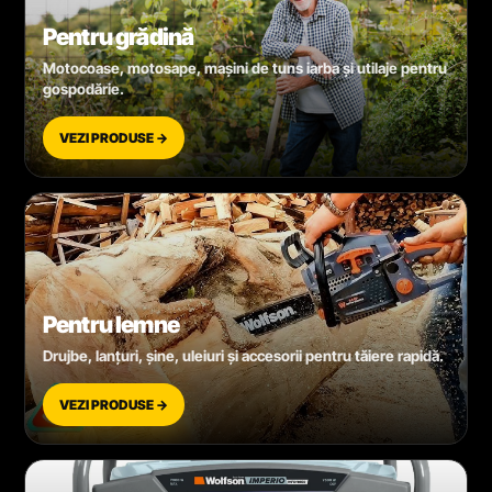
Pentru grădină
Motocoase, motosape, mașini de tuns iarba și utilaje pentru
gospodărie.
VEZI PRODUSE →
Pentru lemne
Drujbe, lanțuri, șine, uleiuri și accesorii pentru tăiere rapidă.
VEZI PRODUSE →