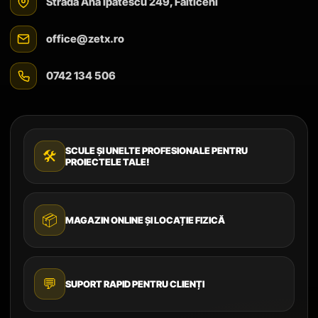
Strada Ana Ipătescu 249, Fălticeni
office@zetx.ro
0742 134 506
SCULE ȘI UNELTE PROFESIONALE PENTRU
🛠️
PROIECTELE TALE!
📦
MAGAZIN ONLINE ȘI LOCAȚIE FIZICĂ
💬
SUPORT RAPID PENTRU CLIENȚI