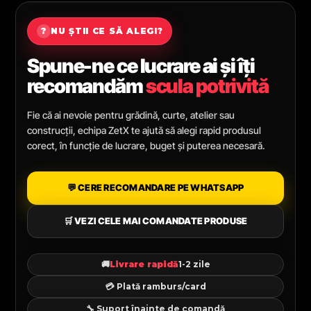
?
NU ȘTII CE SĂ ALEGI?
Spune-ne ce lucrare ai și îți
recomandăm
scula potrivită
Fie că ai nevoie pentru grădină, curte, atelier sau
construcții, echipa ZetX te ajută să alegi rapid produsul
corect, în funcție de lucrare, buget și puterea necesară.
💬 CERE RECOMANDARE PE WHATSAPP
🛒 VEZI CELE MAI COMANDATE PRODUSE
🚚
Livrare rapidă
1-2 zile
💳 Plată ramburs/card
🔧 Suport înainte de comandă