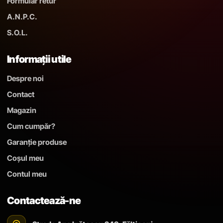
Formular retur
A.N.P.C.
S.O.L.
Informații utile
Despre noi
Contact
Magazin
Cum cumpăr?
Garanție produse
Coșul meu
Contul meu
Contactează-ne