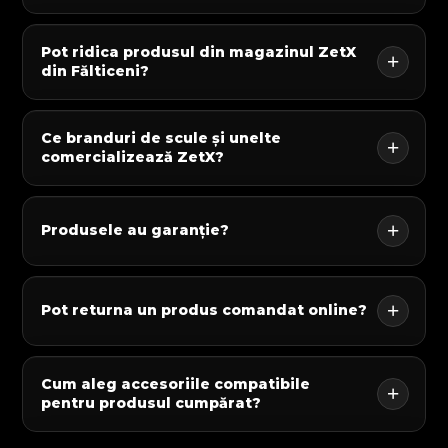
Pot ridica produsul din magazinul ZetX
din Fălticeni?
Ce branduri de scule și unelte
comercializează ZetX?
Produsele au garanție?
Pot returna un produs comandat online?
Cum aleg accesoriile compatibile
pentru produsul cumpărat?