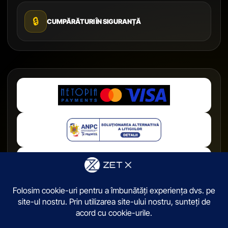
🔒
CUMPĂRĂTURI ÎN SIGURANȚĂ
© 2026,
ZetX.ro
. Toate drepturile sunt rezervate.