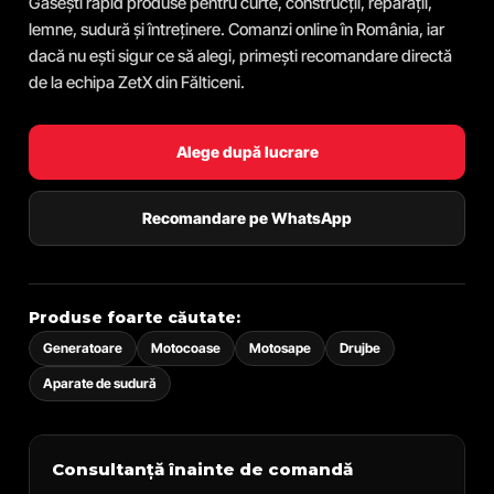
Găsești rapid produse pentru curte, construcții, reparații,
lemne, sudură și întreținere. Comanzi online în România, iar
dacă nu ești sigur ce să alegi, primești recomandare directă
de la echipa ZetX din Fălticeni.
Alege după lucrare
Recomandare pe WhatsApp
Produse foarte căutate:
Generatoare
Motocoase
Motosape
Drujbe
Aparate de sudură
Consultanță înainte de comandă