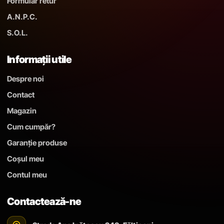
Formular retur
A.N.P.C.
S.O.L.
Informații utile
Despre noi
Contact
Magazin
Cum cumpăr?
Garanție produse
Coșul meu
Contul meu
Contactează-ne