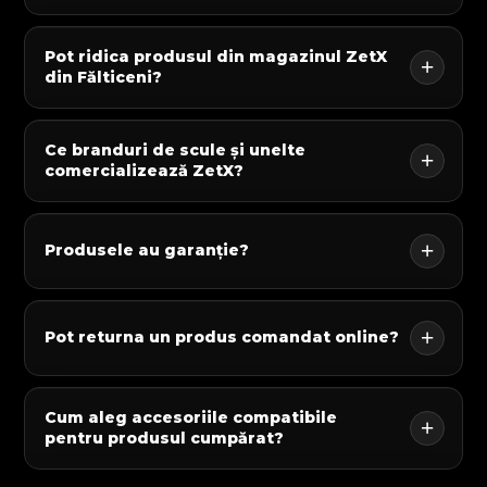
Pot ridica produsul din magazinul ZetX
din Fălticeni?
Ce branduri de scule și unelte
comercializează ZetX?
Produsele au garanție?
Pot returna un produs comandat online?
Cum aleg accesoriile compatibile
pentru produsul cumpărat?