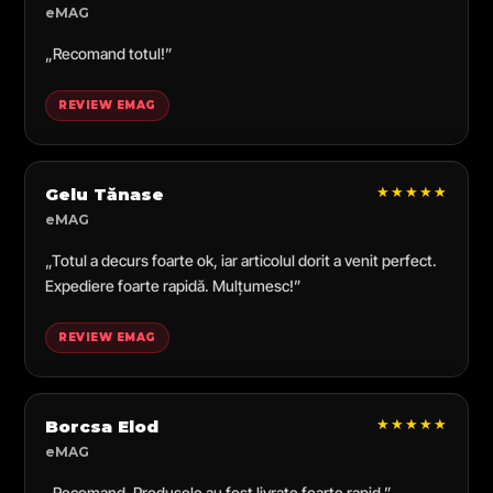
eMAG
„Recomand totul!”
REVIEW EMAG
★★★★★
Gelu Tănase
eMAG
„Totul a decurs foarte ok, iar articolul dorit a venit perfect.
Expediere foarte rapidă. Mulțumesc!”
REVIEW EMAG
★★★★★
Borcsa Elod
eMAG
„Recomand. Produsele au fost livrate foarte rapid.”