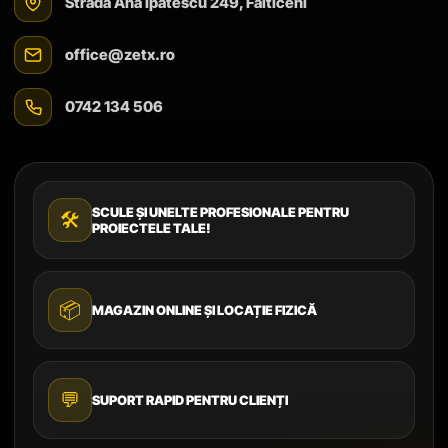
Strada Ana Ipătescu 249, Fălticeni
office@zetx.ro
0742 134 506
SCULE ȘI UNELTE PROFESIONALE PENTRU
🛠️
PROIECTELE TALE!
📦
MAGAZIN ONLINE ȘI LOCAȚIE FIZICĂ
💬
SUPORT RAPID PENTRU CLIENȚI