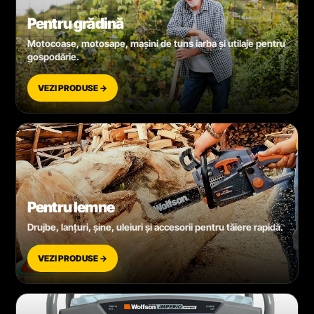
Pentru grădină
Motocoase, motosape, mașini de tuns iarba și utilaje pentru
gospodărie.
VEZI PRODUSE →
Pentru lemne
Drujbe, lanțuri, șine, uleiuri și accesorii pentru tăiere rapidă.
VEZI PRODUSE →