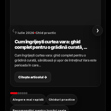
›
‹
7 iulie 2026
Ghid practic
2 i
Cum îngrijești curtea vara: ghid
Ce
complet pentru o grădină curată,
gr
sănătoasă și ușor de întreținut
ga
Cum îngrijești curtea vara: ghid complet pentru o
Ghi
grădină curată, sănătoasă și ușor de întreținut Vara este
Cel
perioada în care…
pen
→
Citește articolul
C
Alegere mai rapidă
Ghiduri practice
Recomandări pentru lucrări reale