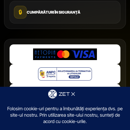
🔒
CUMPĂRĂTURI ÎN SIGURANȚĂ
© 2026,
ZetX.ro
. Toate drepturile sunt rezervate.