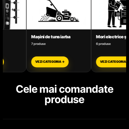
Mori electrice și Batoze
Motoare termice ben
6 produse
3 produse
VEZI CATEGORIA →
VEZI CATEGORIA →
Cele mai comandate
produse