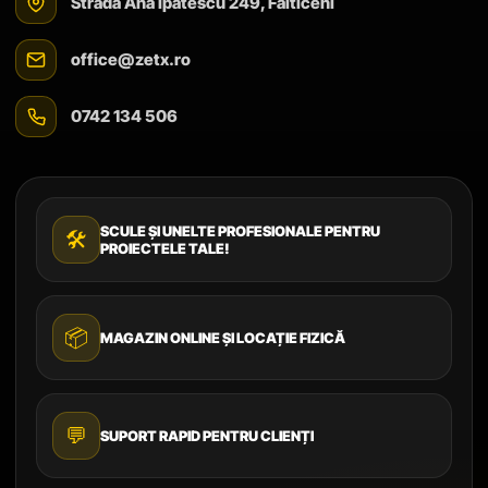
Strada Ana Ipătescu 249, Fălticeni
office@zetx.ro
0742 134 506
SCULE ȘI UNELTE PROFESIONALE PENTRU
🛠️
PROIECTELE TALE!
📦
MAGAZIN ONLINE ȘI LOCAȚIE FIZICĂ
💬
SUPORT RAPID PENTRU CLIENȚI