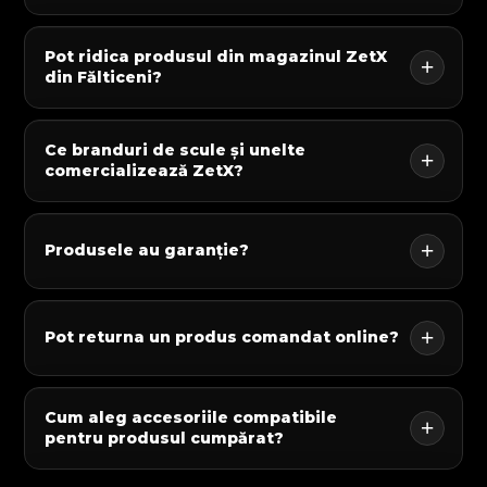
Pot ridica produsul din magazinul ZetX
din Fălticeni?
Ce branduri de scule și unelte
comercializează ZetX?
Produsele au garanție?
Pot returna un produs comandat online?
Cum aleg accesoriile compatibile
pentru produsul cumpărat?