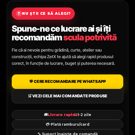
?
NU ȘTII CE SĂ ALEGI?
Spune-ne ce lucrare ai și îți
recomandăm
scula potrivită
Fie că ai nevoie pentru grădină, curte, atelier sau
construcții, echipa ZetX te ajută să alegi rapid produsul
corect, în funcție de lucrare, buget și puterea necesară.
💬 CERE RECOMANDARE PE WHATSAPP
🛒 VEZI CELE MAI COMANDATE PRODUSE
🚚
Livrare rapidă
1-2 zile
💳 Plată ramburs/card
🔧 Suport înainte de comandă