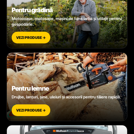
Pentru grădină
Motocoase, motosape, mașini de tuns iarba și utilaje pentru
gospodărie.
VEZI PRODUSE →
Pentru lemne
Drujbe, lanțuri, șine, uleiuri și accesorii pentru tăiere rapidă.
VEZI PRODUSE →