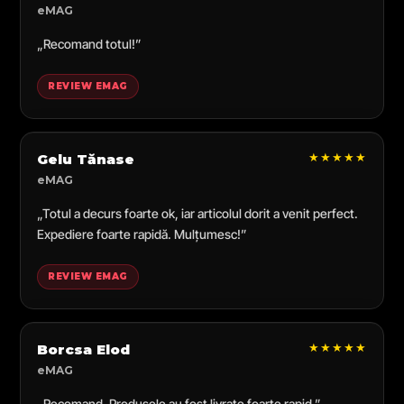
eMAG
„Recomand totul!”
REVIEW EMAG
★★★★★
Gelu Tănase
eMAG
„Totul a decurs foarte ok, iar articolul dorit a venit perfect.
Expediere foarte rapidă. Mulțumesc!”
REVIEW EMAG
★★★★★
Borcsa Elod
eMAG
„Recomand. Produsele au fost livrate foarte rapid.”