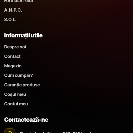
Formular retur
A.N.P.C.
S.O.L.
Informații utile
Despre noi
Contact
Magazin
Cum cumpăr?
Garanție produse
Coșul meu
Contul meu
Contactează-ne