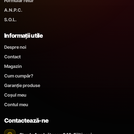
Formular retur
A.N.P.C.
S.O.L.
Informații utile
Despre noi
Contact
Magazin
Cum cumpăr?
Garanție produse
Coșul meu
Contul meu
Contactează-ne