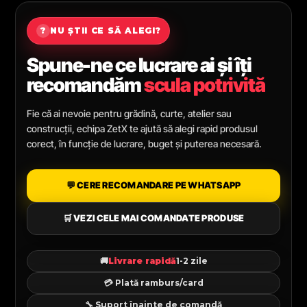
?
NU ȘTII CE SĂ ALEGI?
Spune-ne ce lucrare ai și îți
recomandăm
scula potrivită
Fie că ai nevoie pentru grădină, curte, atelier sau
construcții, echipa ZetX te ajută să alegi rapid produsul
corect, în funcție de lucrare, buget și puterea necesară.
💬 CERE RECOMANDARE PE WHATSAPP
🛒 VEZI CELE MAI COMANDATE PRODUSE
🚚
Livrare rapidă
1-2 zile
💳 Plată ramburs/card
🔧 Suport înainte de comandă