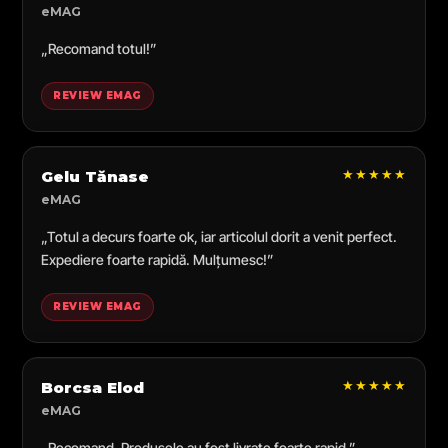
eMAG
„Recomand totul!”
REVIEW EMAG
★★★★★
Gelu Tănase
eMAG
„Totul a decurs foarte ok, iar articolul dorit a venit perfect.
Expediere foarte rapidă. Mulțumesc!”
REVIEW EMAG
★★★★★
Borcsa Elod
eMAG
„Recomand. Produsele au fost livrate foarte rapid.”