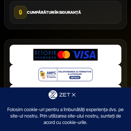
🔒
CUMPĂRĂTURI ÎN SIGURANȚĂ
© 2026,
ZetX.ro
. Toate drepturile sunt rezervate.