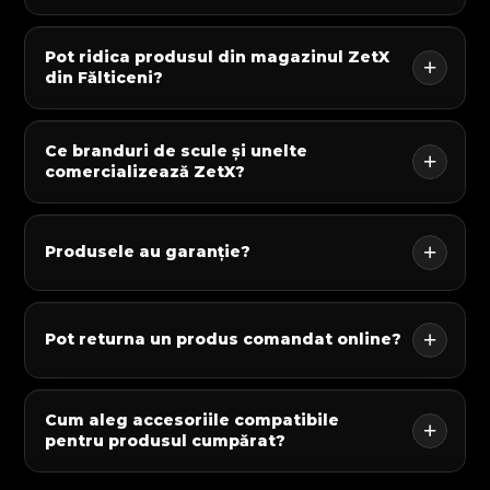
Pot ridica produsul din magazinul ZetX
din Fălticeni?
Ce branduri de scule și unelte
comercializează ZetX?
Produsele au garanție?
Pot returna un produs comandat online?
Cum aleg accesoriile compatibile
pentru produsul cumpărat?