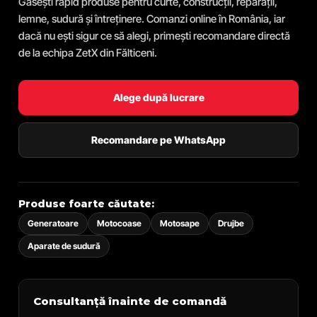
Găsești rapid produse pentru curte, construcții, reparații,
lemne, sudură și întreținere. Comanzi online în România, iar
dacă nu ești sigur ce să alegi, primești recomandare directă
de la echipa ZetX din Fălticeni.
Alege după lucrare
Recomandare pe WhatsApp
Produse foarte căutate:
Generatoare
Motocoase
Motosape
Drujbe
Aparate de sudură
Consultanță înainte de comandă