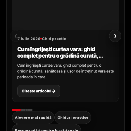
›
‹
7 iulie 2026
Ghid practic
2 i
Cum îngrijești curtea vara: ghid
Ce
complet pentru o grădină curată,
gr
sănătoasă și ușor de întreținut
ga
Cum îngrijești curtea vara: ghid complet pentru o
Ghi
grădină curată, sănătoasă și ușor de întreținut Vara este
Cel
perioada în care…
pen
→
Citește articolul
C
Alegere mai rapidă
Ghiduri practice
Recomandări pentru lucrări reale