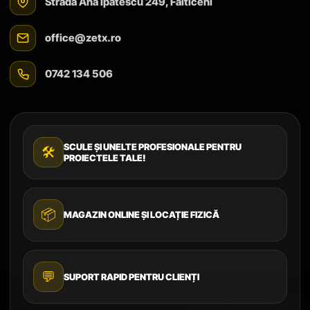
Strada Ana Ipătescu 249, Fălticeni
office@zetx.ro
0742 134 506
SCULE ȘI UNELTE PROFESIONALE PENTRU
🛠️
PROIECTELE TALE!
📦
MAGAZIN ONLINE ȘI LOCAȚIE FIZICĂ
💬
SUPORT RAPID PENTRU CLIENȚI