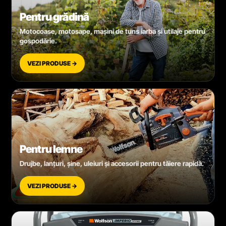
Pentru grădină
Motocoase, motosape, mașini de tuns iarba și utilaje pentru
gospodărie.
VEZI PRODUSE →
Pentru lemne
Drujbe, lanțuri, șine, uleiuri și accesorii pentru tăiere rapidă.
VEZI PRODUSE →