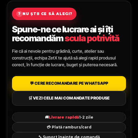
?
NU ȘTII CE SĂ ALEGI?
Spune-ne ce lucrare ai și îți
recomandăm
scula potrivită
Fie că ai nevoie pentru grădină, curte, atelier sau
construcții, echipa ZetX te ajută să alegi rapid produsul
corect, în funcție de lucrare, buget și puterea necesară.
💬 CERE RECOMANDARE PE WHATSAPP
🛒 VEZI CELE MAI COMANDATE PRODUSE
🚚
Livrare rapidă
1-2 zile
💳 Plată ramburs/card
🔧 Suport înainte de comandă