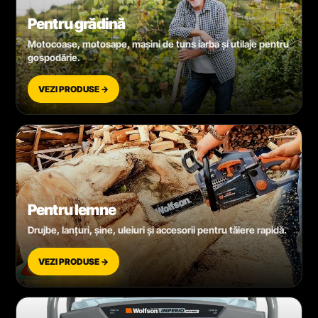
Pentru grădină
Motocoase, motosape, mașini de tuns iarba și utilaje pentru
gospodărie.
VEZI PRODUSE →
Pentru lemne
Drujbe, lanțuri, șine, uleiuri și accesorii pentru tăiere rapidă.
VEZI PRODUSE →