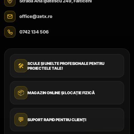
Strada Ana Ipătescu 249, Fălticeni
office@zetx.ro
0742 134 506
SCULE ȘI UNELTE PROFESIONALE PENTRU
🛠️
PROIECTELE TALE!
📦
MAGAZIN ONLINE ȘI LOCAȚIE FIZICĂ
💬
SUPORT RAPID PENTRU CLIENȚI