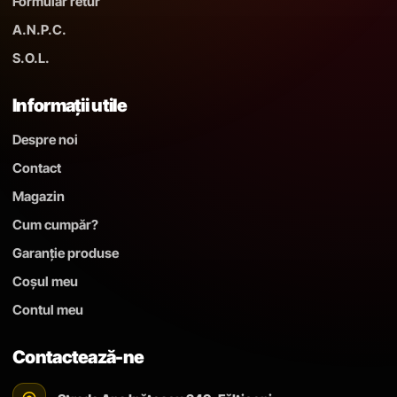
Formular retur
A.N.P.C.
S.O.L.
Informații utile
Despre noi
Contact
Magazin
Cum cumpăr?
Garanție produse
Coșul meu
Contul meu
Contactează-ne