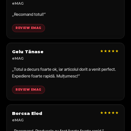
eMAG
„Recomand totul!”
REVIEW EMAG
★★★★★
Gelu Tănase
eMAG
„Totul a decurs foarte ok, iar articolul dorit a venit perfect.
Expediere foarte rapidă. Mulțumesc!”
REVIEW EMAG
★★★★★
Borcsa Elod
eMAG
„Recomand. Produsele au fost livrate foarte rapid.”