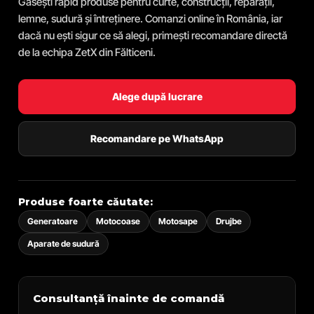
Găsești rapid produse pentru curte, construcții, reparații,
lemne, sudură și întreținere. Comanzi online în România, iar
dacă nu ești sigur ce să alegi, primești recomandare directă
de la echipa ZetX din Fălticeni.
Alege după lucrare
Recomandare pe WhatsApp
Produse foarte căutate:
Generatoare
Motocoase
Motosape
Drujbe
Aparate de sudură
Consultanță înainte de comandă