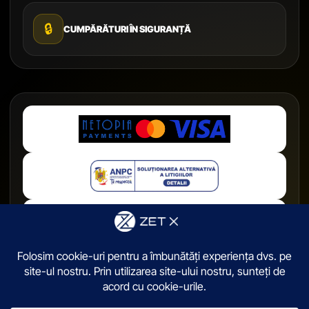
🔒
CUMPĂRĂTURI ÎN SIGURANȚĂ
© 2026,
ZetX.ro
. Toate drepturile sunt rezervate.