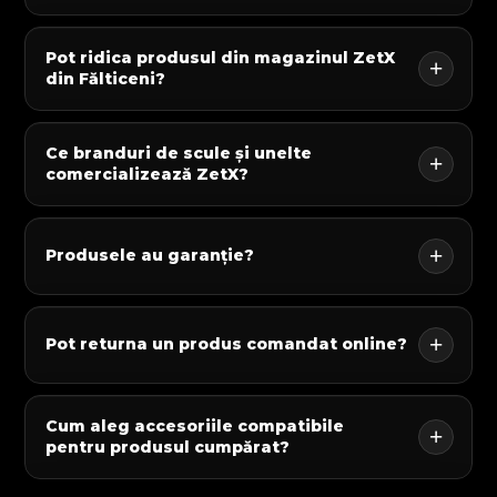
Pot ridica produsul din magazinul ZetX
din Fălticeni?
Ce branduri de scule și unelte
comercializează ZetX?
Produsele au garanție?
Pot returna un produs comandat online?
Cum aleg accesoriile compatibile
pentru produsul cumpărat?