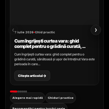
›
‹
7 iulie 2026
Ghid practic
2 i
Cum îngrijești curtea vara: ghid
Ce
complet pentru o grădină curată,
gr
sănătoasă și ușor de întreținut
ga
Cum îngrijești curtea vara: ghid complet pentru o
Ghi
grădină curată, sănătoasă și ușor de întreținut Vara este
Cel
perioada în care…
pen
→
Citește articolul
C
Alegere mai rapidă
Ghiduri practice
Recomandări pentru lucrări reale