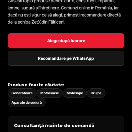
Găsești rapid produse pentru curte, construcții, reparații,
lemne, sudură și întreținere. Comanzi online în România, iar
dacă nu ești sigur ce să alegi, primești recomandare directă
de la echipa ZetX din Fălticeni.
Alege după lucrare
Recomandare pe WhatsApp
Produse foarte căutate:
Generatoare
Motocoase
Motosape
Drujbe
Aparate de sudură
Consultanță înainte de comandă