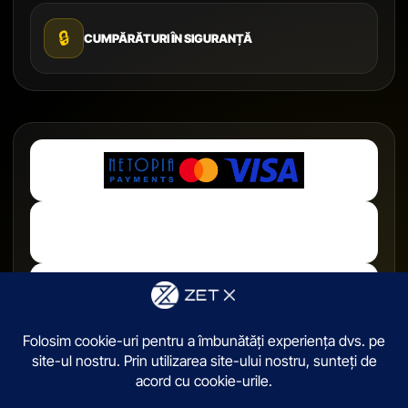
🔒
CUMPĂRĂTURI ÎN SIGURANȚĂ
© 2026,
ZetX.ro
. Toate drepturile sunt rezervate.