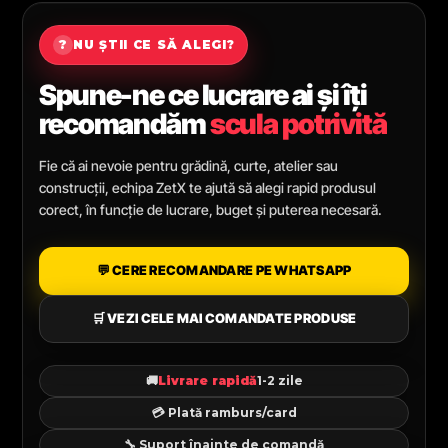
?
NU ȘTII CE SĂ ALEGI?
Spune-ne ce lucrare ai și îți
recomandăm
scula potrivită
Fie că ai nevoie pentru grădină, curte, atelier sau
construcții, echipa ZetX te ajută să alegi rapid produsul
corect, în funcție de lucrare, buget și puterea necesară.
💬 CERE RECOMANDARE PE WHATSAPP
🛒 VEZI CELE MAI COMANDATE PRODUSE
🚚
Livrare rapidă
1-2 zile
💳 Plată ramburs/card
🔧 Suport înainte de comandă