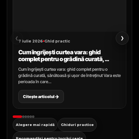
›
‹
7 iulie 2026
Ghid practic
2 i
Cum îngrijești curtea vara: ghid
Ce
complet pentru o grădină curată,
gr
sănătoasă și ușor de întreținut
ga
Cum îngrijești curtea vara: ghid complet pentru o
Ghi
grădină curată, sănătoasă și ușor de întreținut Vara este
Cel
perioada în care…
pen
→
Citește articolul
C
Alegere mai rapidă
Ghiduri practice
Recomandări pentru lucrări reale