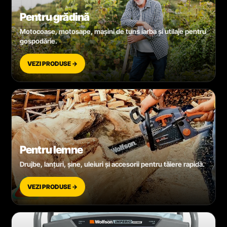
Pentru grădină
Motocoase, motosape, mașini de tuns iarba și utilaje pentru
gospodărie.
VEZI PRODUSE →
Pentru lemne
Drujbe, lanțuri, șine, uleiuri și accesorii pentru tăiere rapidă.
VEZI PRODUSE →