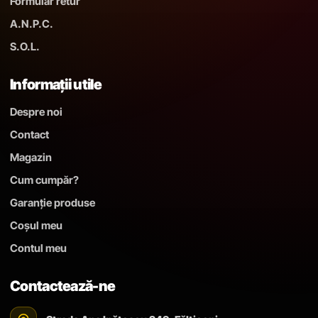
Formular retur
A.N.P.C.
S.O.L.
Informații utile
Despre noi
Contact
Magazin
Cum cumpăr?
Garanție produse
Coșul meu
Contul meu
Contactează-ne