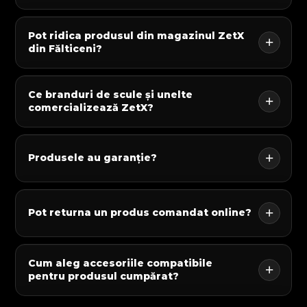
Pot ridica produsul din magazinul ZetX
din Fălticeni?
Ce branduri de scule și unelte
comercializează ZetX?
Produsele au garanție?
Pot returna un produs comandat online?
Cum aleg accesoriile compatibile
pentru produsul cumpărat?