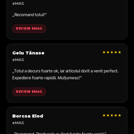
eMAG
„Recomand totul!”
REVIEW EMAG
★★★★★
Gelu Tănase
eMAG
„Totul a decurs foarte ok, iar articolul dorit a venit perfect.
Expediere foarte rapidă. Mulțumesc!”
REVIEW EMAG
★★★★★
Borcsa Elod
eMAG
„Recomand. Produsele au fost livrate foarte rapid.”