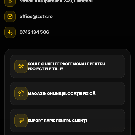
Strada Ana Ipătescu 249, Fălticeni
office@zetx.ro
0742 134 506
SCULE ȘI UNELTE PROFESIONALE PENTRU
🛠️
PROIECTELE TALE!
📦
MAGAZIN ONLINE ȘI LOCAȚIE FIZICĂ
💬
SUPORT RAPID PENTRU CLIENȚI