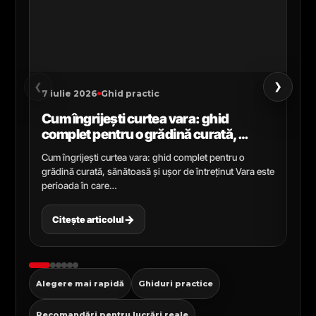
›
‹
7 iulie 2026
Ghid practic
2 i
Cum îngrijești curtea vara: ghid
Ce
complet pentru o grădină curată,
gr
sănătoasă și ușor de întreținut
ga
Cum îngrijești curtea vara: ghid complet pentru o
Ghi
grădină curată, sănătoasă și ușor de întreținut Vara este
Cel
perioada în care…
pen
→
Citește articolul
C
Alegere mai rapidă
Ghiduri practice
Recomandări pentru lucrări reale