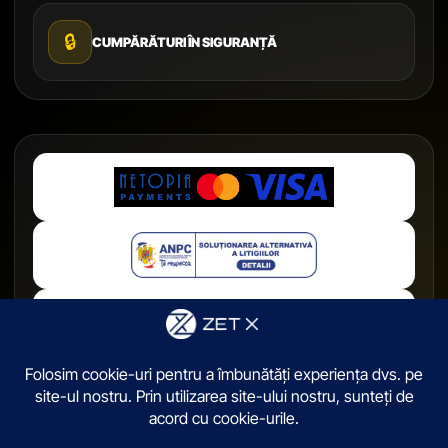
🔒
CUMPĂRĂTURI ÎN SIGURANȚĂ
© 2026,
ZetX.ro
. Toate drepturile sunt rezervate.