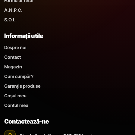
Formular retur
A.N.P.C.
S.O.L.
Informații utile
Despre noi
Contact
Magazin
Cum cumpăr?
Garanție produse
Coșul meu
Contul meu
Contactează-ne