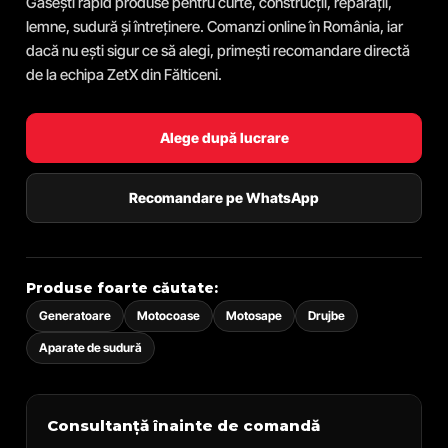
Găsești rapid produse pentru curte, construcții, reparații,
lemne, sudură și întreținere. Comanzi online în România, iar
dacă nu ești sigur ce să alegi, primești recomandare directă
de la echipa ZetX din Fălticeni.
Alege după lucrare
Recomandare pe WhatsApp
Produse foarte căutate:
Generatoare
Motocoase
Motosape
Drujbe
Aparate de sudură
Consultanță înainte de comandă