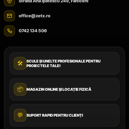
Strada Ana Ipătescu 249, Fălticeni
office@zetx.ro
0742 134 506
SCULE ȘI UNELTE PROFESIONALE PENTRU
🛠️
PROIECTELE TALE!
📦
MAGAZIN ONLINE ȘI LOCAȚIE FIZICĂ
💬
SUPORT RAPID PENTRU CLIENȚI