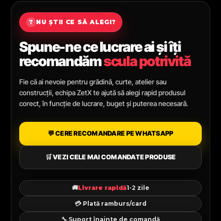
?
NU ȘTII CE SĂ ALEGI?
Spune-ne ce lucrare ai și îți
recomandăm
scula potrivită
Fie că ai nevoie pentru grădină, curte, atelier sau
construcții, echipa ZetX te ajută să alegi rapid produsul
corect, în funcție de lucrare, buget și puterea necesară.
💬 CERE RECOMANDARE PE WHATSAPP
🛒 VEZI CELE MAI COMANDATE PRODUSE
🚚
Livrare rapidă
1-2 zile
💳 Plată ramburs/card
🔧 Suport înainte de comandă