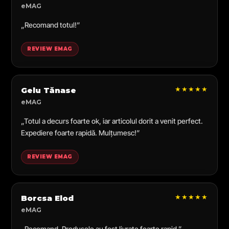
eMAG
„Recomand totul!”
REVIEW EMAG
★★★★★
Gelu Tănase
eMAG
„Totul a decurs foarte ok, iar articolul dorit a venit perfect.
Expediere foarte rapidă. Mulțumesc!”
REVIEW EMAG
★★★★★
Borcsa Elod
eMAG
„Recomand. Produsele au fost livrate foarte rapid.”