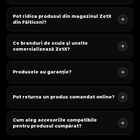
Pot ridica produsul din magazinul ZetX
din Fălticeni?
Ce branduri de scule și unelte
comercializează ZetX?
Produsele au garanție?
Pot returna un produs comandat online?
Cum aleg accesoriile compatibile
pentru produsul cumpărat?