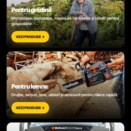
Pentru grădină
Motocoase, motosape, mașini de tuns iarba și utilaje pentru
gospodărie.
VEZI PRODUSE →
Pentru lemne
Drujbe, lanțuri, șine, uleiuri și accesorii pentru tăiere rapidă.
VEZI PRODUSE →