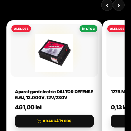
‹
›
Aparat gard electric DALTOR DEFENSE
127B M10
6.6J, 13.000V, 12V/230V
461,00
lei
0,13
lei
ADAUGĂ ÎN COȘ