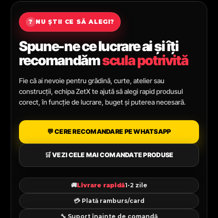
?
NU ȘTII CE SĂ ALEGI?
Spune-ne ce lucrare ai și îți
recomandăm
scula potrivită
Fie că ai nevoie pentru grădină, curte, atelier sau
construcții, echipa ZetX te ajută să alegi rapid produsul
corect, în funcție de lucrare, buget și puterea necesară.
💬 CERE RECOMANDARE PE WHATSAPP
🛒 VEZI CELE MAI COMANDATE PRODUSE
🚚
Livrare rapidă
1-2 zile
💳 Plată ramburs/card
🔧 Suport înainte de comandă