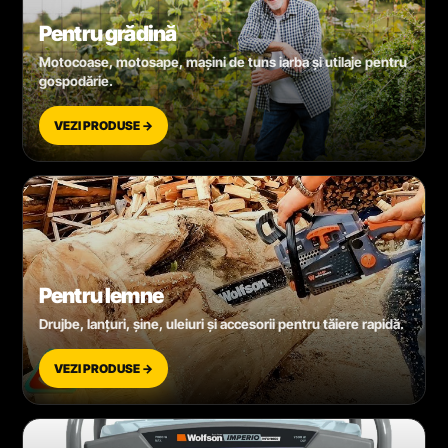
Pentru grădină
Motocoase, motosape, mașini de tuns iarba și utilaje pentru
gospodărie.
VEZI PRODUSE →
Pentru lemne
Drujbe, lanțuri, șine, uleiuri și accesorii pentru tăiere rapidă.
VEZI PRODUSE →