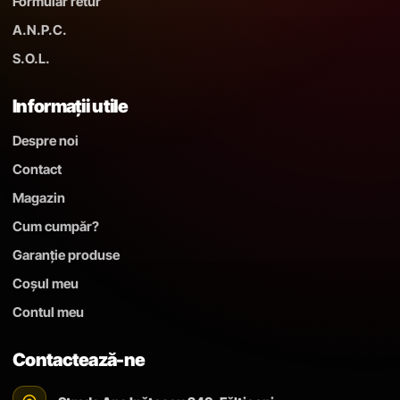
Formular retur
A.N.P.C.
S.O.L.
Informații utile
Despre noi
Contact
Magazin
Cum cumpăr?
Garanție produse
Coșul meu
Contul meu
Contactează-ne