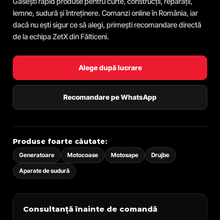
Găsești rapid produse pentru curte, construcții, reparații,
lemne, sudură și întreținere. Comanzi online în România, iar
dacă nu ești sigur ce să alegi, primești recomandare directă
de la echipa ZetX din Fălticeni.
Alege după lucrare
Recomandare pe WhatsApp
Produse foarte căutate:
Generatoare
Motocoase
Motosape
Drujbe
Aparate de sudură
Consultanță înainte de comandă