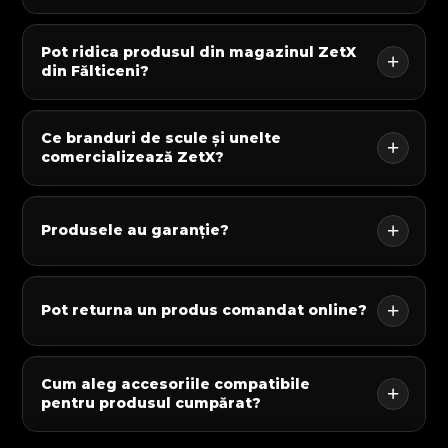
Pot ridica produsul din magazinul ZetX
din Fălticeni?
Ce branduri de scule și unelte
comercializează ZetX?
Produsele au garanție?
Pot returna un produs comandat online?
Cum aleg accesoriile compatibile
pentru produsul cumpărat?