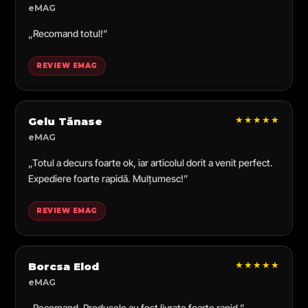
eMAG
„Recomand totul!”
REVIEW EMAG
★★★★★
Gelu Tănase
eMAG
„Totul a decurs foarte ok, iar articolul dorit a venit perfect.
Expediere foarte rapidă. Mulțumesc!”
REVIEW EMAG
★★★★★
Borcsa Elod
eMAG
„Recomand. Produsele au fost livrate foarte rapid.”