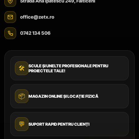
Strada Ana Ipătescu 249, Fălticeni
office@zetx.ro
0742 134 506
SCULE ȘI UNELTE PROFESIONALE PENTRU
🛠️
PROIECTELE TALE!
📦
MAGAZIN ONLINE ȘI LOCAȚIE FIZICĂ
💬
SUPORT RAPID PENTRU CLIENȚI