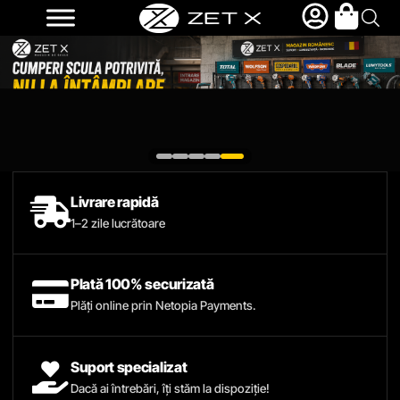
Livrare rapidă
1–2 zile lucrătoare
Plată 100% securizată
Plăți online prin Netopia Payments.
Suport specializat
Dacă ai întrebări, îți stăm la dispoziție!