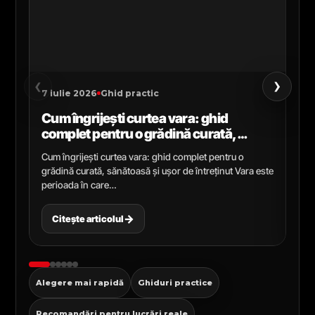
›
‹
7 iulie 2026
Ghid practic
2 i
Cum îngrijești curtea vara: ghid
Ce
complet pentru o grădină curată,
gr
sănătoasă și ușor de întreținut
ga
Cum îngrijești curtea vara: ghid complet pentru o
Ghi
grădină curată, sănătoasă și ușor de întreținut Vara este
Cel
perioada în care…
pen
→
Citește articolul
C
Alegere mai rapidă
Ghiduri practice
Recomandări pentru lucrări reale