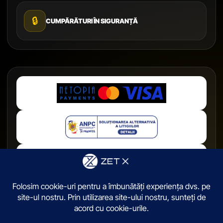
🔒
CUMPĂRĂTURI ÎN SIGURANȚĂ
© 2026,
ZetX.ro
. Toate drepturile sunt rezervate.