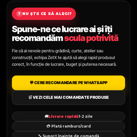
?
NU ȘTII CE SĂ ALEGI?
Spune-ne ce lucrare ai și îți
recomandăm
scula potrivită
Fie că ai nevoie pentru grădină, curte, atelier sau
construcții, echipa ZetX te ajută să alegi rapid produsul
corect, în funcție de lucrare, buget și puterea necesară.
💬 CERE RECOMANDARE PE WHATSAPP
🛒 VEZI CELE MAI COMANDATE PRODUSE
🚚
Livrare rapidă
1-2 zile
💳 Plată ramburs/card
🔧 Suport înainte de comandă