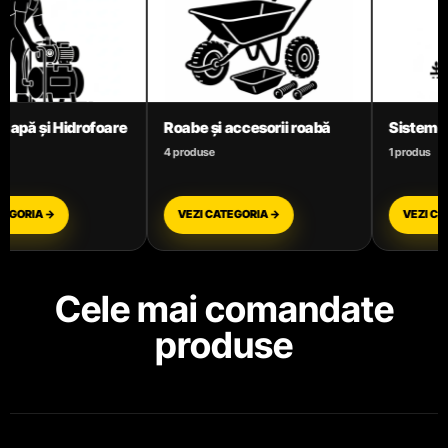
sorii roabă
Sisteme de irigare
Suflante și 
frunze
1 produs
5 produse
IA →
VEZI CATEGORIA →
VEZI CATEGO
Cele mai comandate
produse