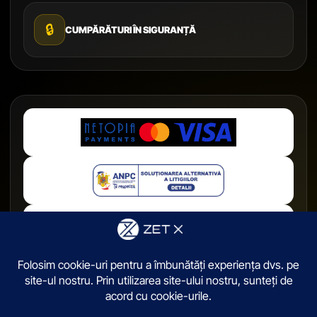
🔒
CUMPĂRĂTURI ÎN SIGURANȚĂ
© 2026,
ZetX.ro
. Toate drepturile sunt rezervate.