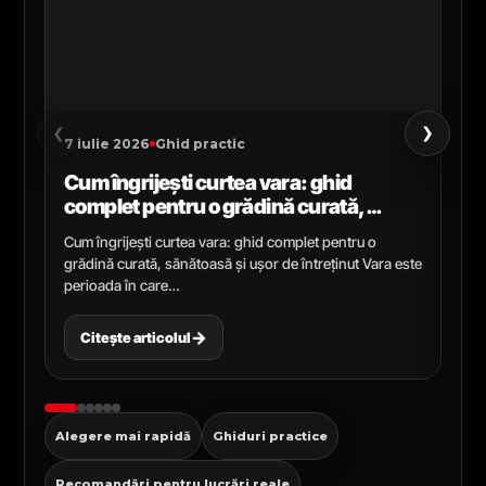
›
‹
7 iulie 2026
Ghid practic
2 i
Cum îngrijești curtea vara: ghid
Ce
complet pentru o grădină curată,
gr
sănătoasă și ușor de întreținut
ga
Cum îngrijești curtea vara: ghid complet pentru o
Ghi
grădină curată, sănătoasă și ușor de întreținut Vara este
Cel
perioada în care…
pen
→
Citește articolul
C
Alegere mai rapidă
Ghiduri practice
Recomandări pentru lucrări reale