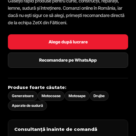
Găsești rapid produse pentru curte, construcții, reparații,
lemne, sudură și întreținere. Comanzi online în România, iar
dacă nu ești sigur ce să alegi, primești recomandare directă
de la echipa ZetX din Fălticeni.
Alege după lucrare
Recomandare pe WhatsApp
Produse foarte căutate:
Generatoare
Motocoase
Motosape
Drujbe
Aparate de sudură
Consultanță înainte de comandă