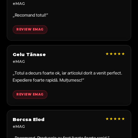
eMAG
„Recomand totul!”
REVIEW EMAG
★★★★★
Gelu Tănase
eMAG
„Totul a decurs foarte ok, iar articolul dorit a venit perfect.
Expediere foarte rapidă. Mulțumesc!”
REVIEW EMAG
★★★★★
Borcsa Elod
eMAG
„Recomand. Produsele au fost livrate foarte rapid.”