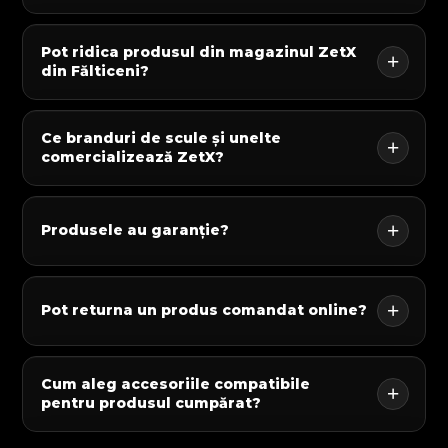
Pot ridica produsul din magazinul ZetX
din Fălticeni?
Ce branduri de scule și unelte
comercializează ZetX?
Produsele au garanție?
Pot returna un produs comandat online?
Cum aleg accesoriile compatibile
pentru produsul cumpărat?