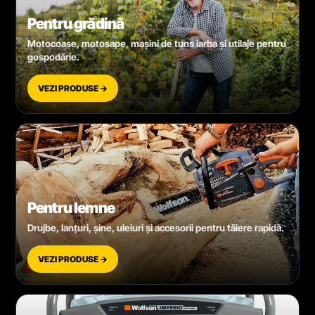
Pentru grădină
Motocoase, motosape, mașini de tuns iarba și utilaje pentru
gospodărie.
VEZI PRODUSE →
Pentru lemne
Drujbe, lanțuri, șine, uleiuri și accesorii pentru tăiere rapidă.
VEZI PRODUSE →