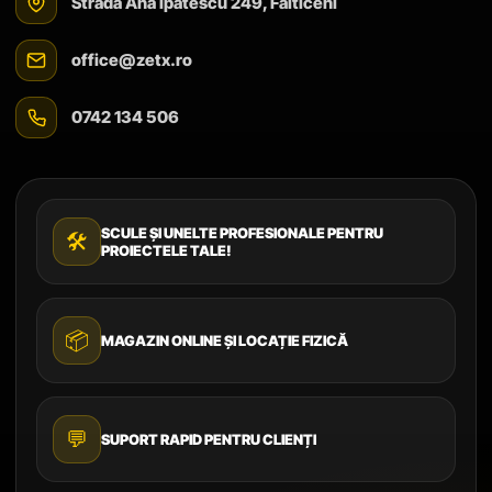
Strada Ana Ipătescu 249, Fălticeni
office@zetx.ro
0742 134 506
SCULE ȘI UNELTE PROFESIONALE PENTRU
🛠️
PROIECTELE TALE!
📦
MAGAZIN ONLINE ȘI LOCAȚIE FIZICĂ
💬
SUPORT RAPID PENTRU CLIENȚI