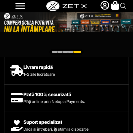
Livrare rapidă
1–2 zile lucrătoare
Plată 100% securizată
Plăți online prin Netopia Payments.
Suport specializat
Dacă ai întrebări, îți stăm la dispoziție!