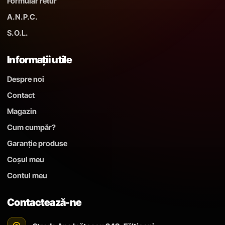
Formular retur
A.N.P.C.
S.O.L.
Informații utile
Despre noi
Contact
Magazin
Cum cumpăr?
Garanție produse
Coșul meu
Contul meu
Contactează-ne