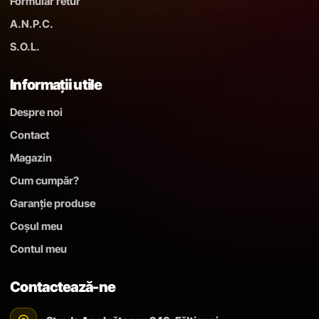
Formular retur
A.N.P.C.
S.O.L.
Informații utile
Despre noi
Contact
Magazin
Cum cumpăr?
Garanție produse
Coșul meu
Contul meu
Contactează-ne