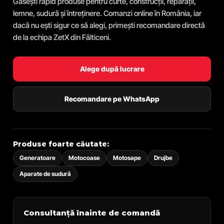
Găsești rapid produse pentru curte, construcții, reparații,
lemne, sudură și întreținere. Comanzi online în România, iar
dacă nu ești sigur ce să alegi, primești recomandare directă
de la echipa ZetX din Fălticeni.
Alege după lucrare
Recomandare pe WhatsApp
Produse foarte căutate:
Generatoare
Motocoase
Motosape
Drujbe
Aparate de sudură
Consultanță înainte de comandă