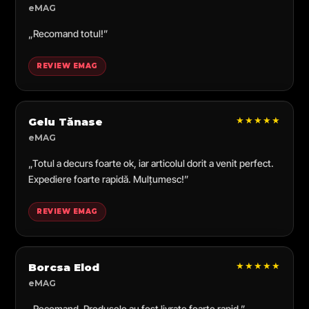
eMAG
„Recomand totul!”
REVIEW EMAG
★★★★★
Gelu Tănase
eMAG
„Totul a decurs foarte ok, iar articolul dorit a venit perfect.
Expediere foarte rapidă. Mulțumesc!”
REVIEW EMAG
★★★★★
Borcsa Elod
eMAG
„Recomand. Produsele au fost livrate foarte rapid.”