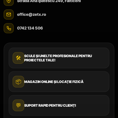
Strada Ana Ipătescu 249, Fălticeni
office@zetx.ro
0742 134 506
SCULE ȘI UNELTE PROFESIONALE PENTRU
🛠️
PROIECTELE TALE!
📦
MAGAZIN ONLINE ȘI LOCAȚIE FIZICĂ
💬
SUPORT RAPID PENTRU CLIENȚI