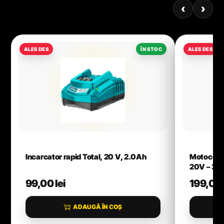
‹
›
Incarcator rapid Total, 20 V, 2.0Ah
Motocoas
20V – 3
99,00
lei
199,00
ADAUGĂ ÎN COȘ