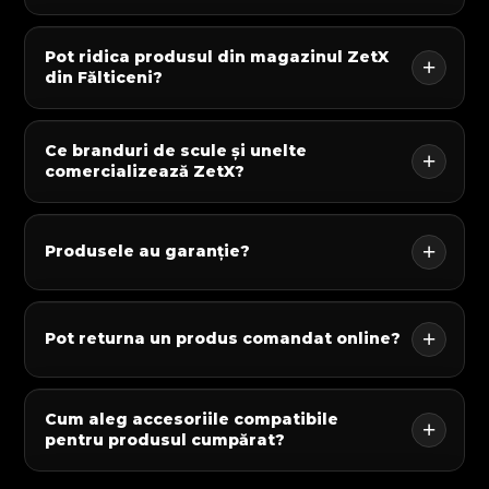
Pot ridica produsul din magazinul ZetX
din Fălticeni?
Ce branduri de scule și unelte
comercializează ZetX?
Produsele au garanție?
Pot returna un produs comandat online?
Cum aleg accesoriile compatibile
pentru produsul cumpărat?