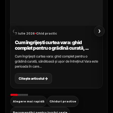
›
‹
7 iulie 2026
Ghid practic
2 i
Cum îngrijești curtea vara: ghid
Ce
complet pentru o grădină curată,
gr
sănătoasă și ușor de întreținut
ga
Cum îngrijești curtea vara: ghid complet pentru o
Ghi
grădină curată, sănătoasă și ușor de întreținut Vara este
Cel
perioada în care…
pen
→
Citește articolul
C
Alegere mai rapidă
Ghiduri practice
Recomandări pentru lucrări reale