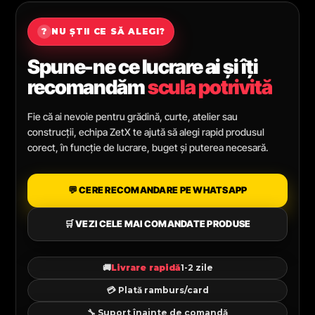
?
NU ȘTII CE SĂ ALEGI?
Spune-ne ce lucrare ai și îți
recomandăm
scula potrivită
Fie că ai nevoie pentru grădină, curte, atelier sau
construcții, echipa ZetX te ajută să alegi rapid produsul
corect, în funcție de lucrare, buget și puterea necesară.
💬 CERE RECOMANDARE PE WHATSAPP
🛒 VEZI CELE MAI COMANDATE PRODUSE
🚚
Livrare rapidă
1-2 zile
💳 Plată ramburs/card
🔧 Suport înainte de comandă