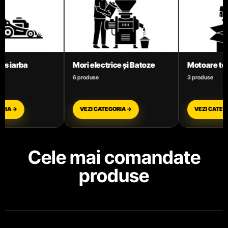
 Batoze
Motoare termice benzină
Motocoase
3 produse
11 produse
VEZI CATEGORIA →
VEZI CATEGORIA →
Cele mai comandate
produse