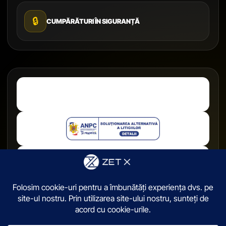
🔒
CUMPĂRĂTURI ÎN SIGURANȚĂ
© 2026,
ZetX.ro
. Toate drepturile sunt rezervate.