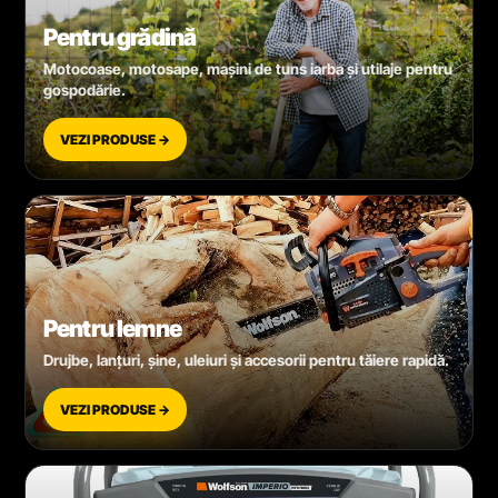
Pentru grădină
Motocoase, motosape, mașini de tuns iarba și utilaje pentru
gospodărie.
VEZI PRODUSE →
Pentru lemne
Drujbe, lanțuri, șine, uleiuri și accesorii pentru tăiere rapidă.
VEZI PRODUSE →