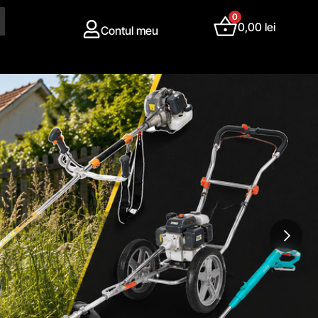
0
0,00
lei
Contul meu