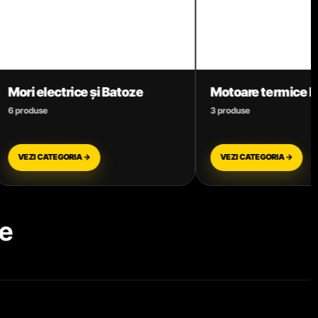
Motoare termice benzină
Motoco
3 produse
11 produse
VEZI CATEGORIA →
VEZI CAT
e