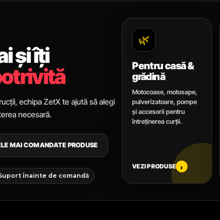
🌿
 și îți
Pentru casă &
otrivită
grădină
Motocoase, motosape,
ucții, echipa ZetX te ajută să alegi
pulverizatoare, pompe
și accesorii pentru
uterea necesară.
întreținerea curții.
CELE MAI COMANDATE PRODUSE
VEZI PRODUSE
›
 Suport înainte de comandă