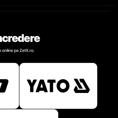
încredere
e online pe ZetX.ro.