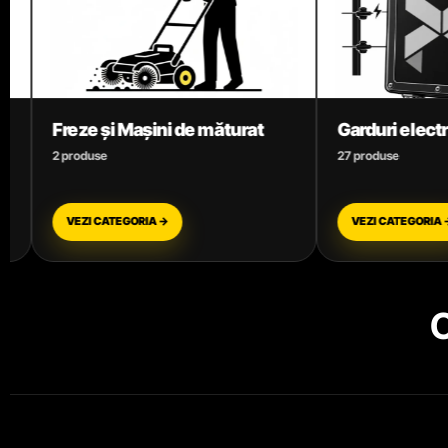
 măturat
Garduri electrice
Maș
27 produse
7 pr
VEZI CATEGORIA →
VE