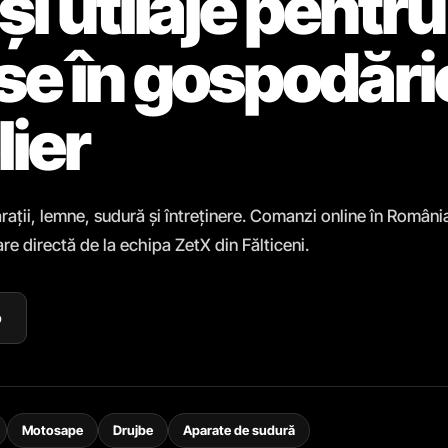
și utilaje pentru
ase în gospodări
lier
rații, lemne, sudură și întreținere. Comanzi online în Români
re directă de la echipa ZetX din Fălticeni.
p
Motosape
Drujbe
Aparate de sudură