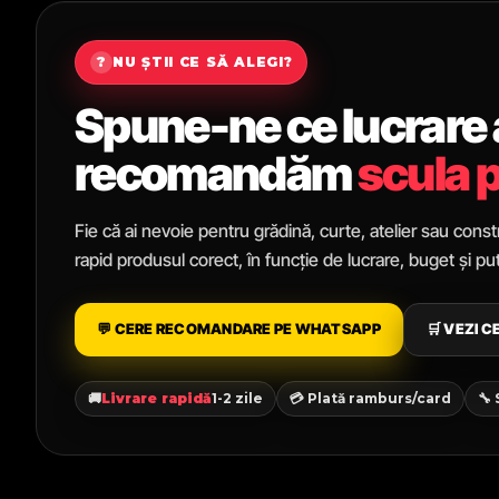
?
NU ȘTII CE SĂ ALEGI?
Spune-ne ce lucrare ai
recomandăm
scula p
Fie că ai nevoie pentru grădină, curte, atelier sau constr
rapid produsul corect, în funcție de lucrare, buget și p
💬 CERE RECOMANDARE PE WHATSAPP
🛒 VEZI 
🚚
Livrare rapidă
1-2 zile
💳 Plată ramburs/card
🔧