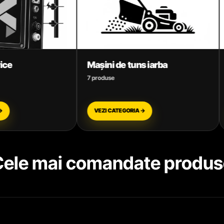
ini de tuns iarba
Mori electrice și Batoze
oduse
6 produse
ZI CATEGORIA →
VEZI CATEGORIA →
Cele mai comandate produs