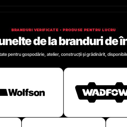
BRANDURI VERIFICATE • PRODUSE PENTRU LUCRU
 unelte de la branduri de 
te pentru gospodărie, atelier, construcții și grădinărit, disponibil