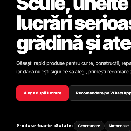
Scule, unelte 
lucrări serio
grădină și ate
Găsești rapid produse pentru curte, construcții, repa
iar dacă nu ești sigur ce să alegi, primești recomanda
Alege după lucrare
Recomandare pe WhatsAp
Produse foarte căutate:
Generatoare
Motocoase