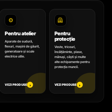
⚙️
🦺
Pentru atelier
Pentru
protecție
Aparate de sudură,
flexuri, mașini de găurit,
Veste, tricouri,
generatoare și scule
încălțăminte, plase,
electrice utile.
mănuși, căști și multe
alte echipamente pentru
protecția muncii.
VEZI PRODUSE
VEZI PRODUSE
›
›