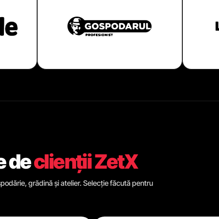
e de
clienții ZetX
odărie, grădină și atelier. Selecție făcută pentru