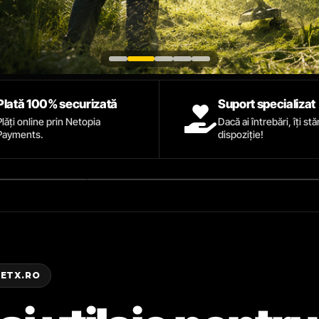
Plată 100% securizată
Suport specializat
Plăți online prin Netopia
Dacă ai întrebări, îți st
Payments.
dispoziție!
ZETX.RO