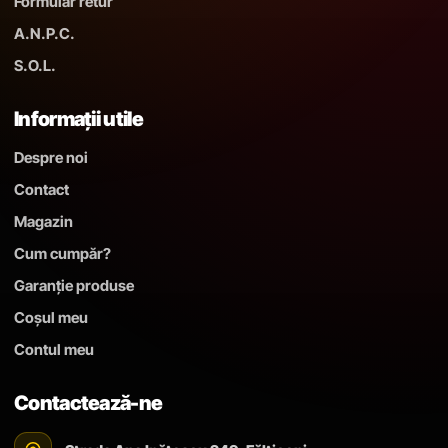
Formular retur
A.N.P.C.
S.O.L.
Informații utile
Despre noi
Contact
Magazin
Cum cumpăr?
Garanție produse
Coșul meu
Contul meu
Contactează-ne