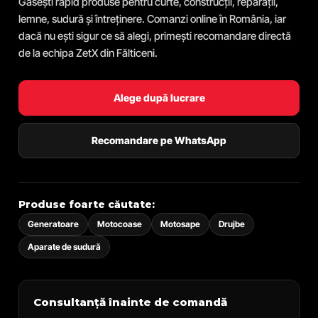
Găsești rapid produse pentru curte, construcții, reparații,
lemne, sudură și întreținere. Comanzi online în România, iar
dacă nu ești sigur ce să alegi, primești recomandare directă
de la echipa ZetX din Fălticeni.
Alege după lucrare
Recomandare pe WhatsApp
Produse foarte căutate:
Generatoare
Motocoase
Motosape
Drujbe
Aparate de sudură
Consultanță înainte de comandă