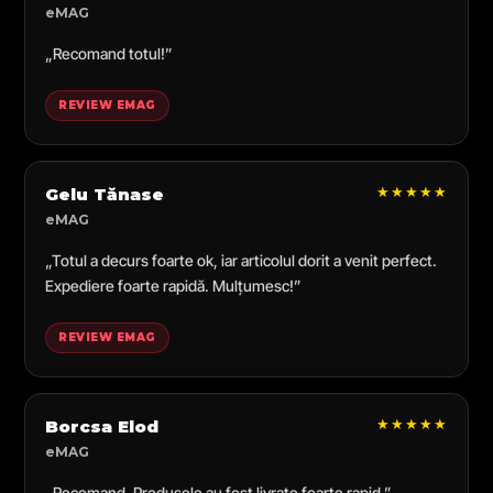
eMAG
„Recomand totul!”
REVIEW EMAG
★★★★★
Gelu Tănase
eMAG
„Totul a decurs foarte ok, iar articolul dorit a venit perfect.
Expediere foarte rapidă. Mulțumesc!”
REVIEW EMAG
★★★★★
Borcsa Elod
eMAG
„Recomand. Produsele au fost livrate foarte rapid.”