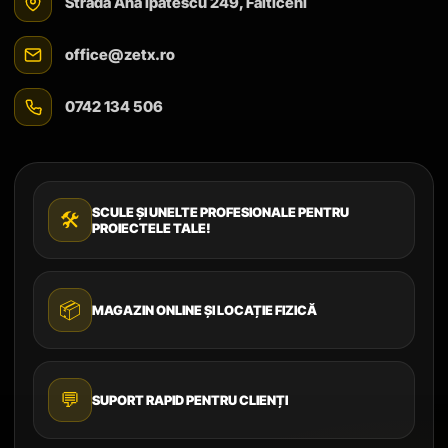
Strada Ana Ipătescu 249, Fălticeni
office@zetx.ro
0742 134 506
SCULE ȘI UNELTE PROFESIONALE PENTRU
🛠️
PROIECTELE TALE!
📦
MAGAZIN ONLINE ȘI LOCAȚIE FIZICĂ
💬
SUPORT RAPID PENTRU CLIENȚI