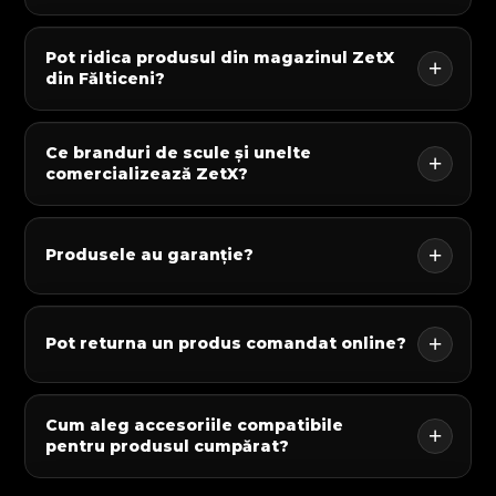
Pot ridica produsul din magazinul ZetX
din Fălticeni?
Ce branduri de scule și unelte
comercializează ZetX?
Produsele au garanție?
Pot returna un produs comandat online?
Cum aleg accesoriile compatibile
pentru produsul cumpărat?