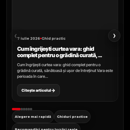
›
‹
7 iulie 2026
Ghid practic
2 i
Cum îngrijești curtea vara: ghid
Ce
complet pentru o grădină curată,
gr
sănătoasă și ușor de întreținut
ga
Cum îngrijești curtea vara: ghid complet pentru o
Ghi
grădină curată, sănătoasă și ușor de întreținut Vara este
Cel
perioada în care…
pen
→
Citește articolul
C
Alegere mai rapidă
Ghiduri practice
Recomandări pentru lucrări reale