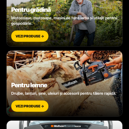
Pentru grădină
Motocoase, motosape, mașini de tuns iarba și utilaje pentru
gospodărie.
VEZI PRODUSE →
Pentru lemne
Drujbe, lanțuri, șine, uleiuri și accesorii pentru tăiere rapidă.
VEZI PRODUSE →