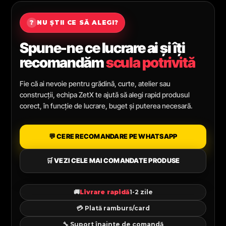
?
NU ȘTII CE SĂ ALEGI?
Spune-ne ce lucrare ai și îți
recomandăm
scula potrivită
Fie că ai nevoie pentru grădină, curte, atelier sau
construcții, echipa ZetX te ajută să alegi rapid produsul
corect, în funcție de lucrare, buget și puterea necesară.
💬 CERE RECOMANDARE PE WHATSAPP
🛒 VEZI CELE MAI COMANDATE PRODUSE
🚚
Livrare rapidă
1-2 zile
💳 Plată ramburs/card
🔧 Suport înainte de comandă