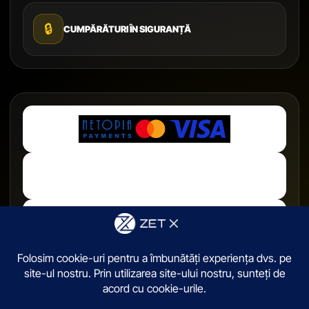
🔒
CUMPĂRĂTURI ÎN SIGURANȚĂ
© 2026,
ZetX.ro
. Toate drepturile sunt rezervate.