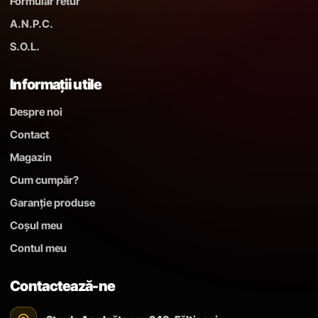
Formular retur
A.N.P.C.
S.O.L.
Informații utile
Despre noi
Contact
Magazin
Cum cumpăr?
Garanție produse
Coșul meu
Contul meu
Contactează-ne