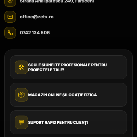
Strada Ana Ipătescu 249, Fălticeni
office@zetx.ro
0742 134 506
SCULE ȘI UNELTE PROFESIONALE PENTRU
🛠️
PROIECTELE TALE!
📦
MAGAZIN ONLINE ȘI LOCAȚIE FIZICĂ
💬
SUPORT RAPID PENTRU CLIENȚI