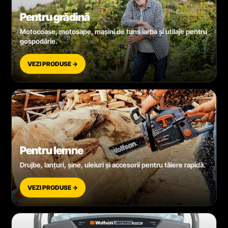
Pentru grădină
Motocoase, motosape, mașini de tuns iarba și utilaje pentru
gospodărie.
VEZI PRODUSE →
Pentru lemne
Drujbe, lanțuri, șine, uleiuri și accesorii pentru tăiere rapidă.
VEZI PRODUSE →