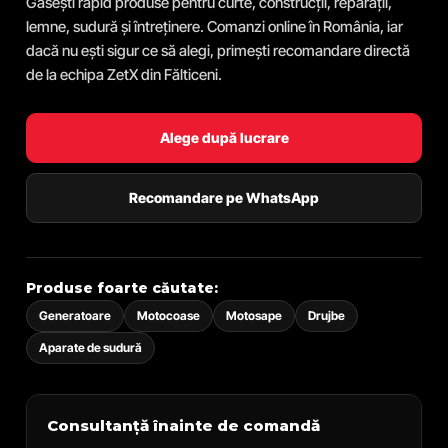
Găsești rapid produse pentru curte, construcții, reparații,
lemne, sudură și întreținere. Comanzi online în România, iar
dacă nu ești sigur ce să alegi, primești recomandare directă
de la echipa ZetX din Fălticeni.
Alege după lucrare
Recomandare pe WhatsApp
Produse foarte căutate:
Generatoare
Motocoase
Motosape
Drujbe
Aparate de sudură
Consultanță înainte de comandă