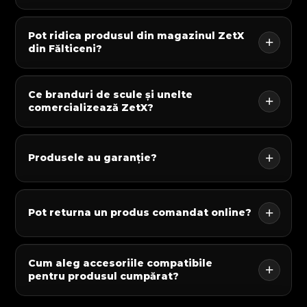
Pot ridica produsul din magazinul ZetX
din Fălticeni?
Ce branduri de scule și unelte
comercializează ZetX?
Produsele au garanție?
Pot returna un produs comandat online?
Cum aleg accesoriile compatibile
pentru produsul cumpărat?