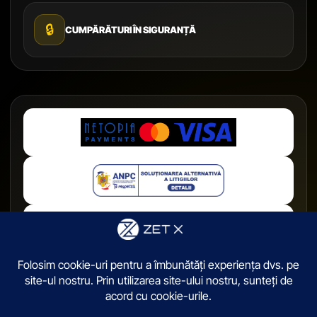
🔒
CUMPĂRĂTURI ÎN SIGURANȚĂ
© 2026,
ZetX.ro
. Toate drepturile sunt rezervate.