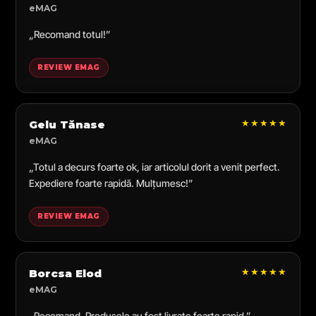
eMAG
„Recomand totul!”
REVIEW EMAG
★★★★★
Gelu Tănase
eMAG
„Totul a decurs foarte ok, iar articolul dorit a venit perfect.
Expediere foarte rapidă. Mulțumesc!”
REVIEW EMAG
★★★★★
Borcsa Elod
eMAG
„Recomand. Produsele au fost livrate foarte rapid.”