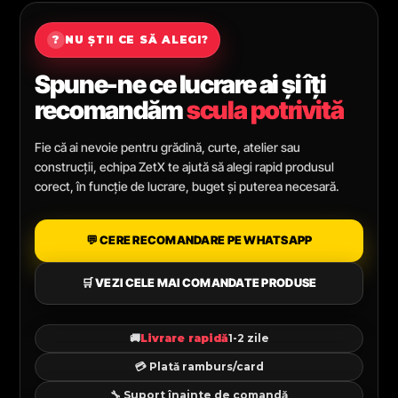
?
NU ȘTII CE SĂ ALEGI?
Spune-ne ce lucrare ai și îți
recomandăm
scula potrivită
Fie că ai nevoie pentru grădină, curte, atelier sau
construcții, echipa ZetX te ajută să alegi rapid produsul
corect, în funcție de lucrare, buget și puterea necesară.
💬 CERE RECOMANDARE PE WHATSAPP
🛒 VEZI CELE MAI COMANDATE PRODUSE
🚚
Livrare rapidă
1-2 zile
💳 Plată ramburs/card
🔧 Suport înainte de comandă