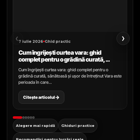
›
‹
7 iulie 2026
Ghid practic
2 i
Cum îngrijești curtea vara: ghid
Ce
complet pentru o grădină curată,
gr
sănătoasă și ușor de întreținut
ga
Cum îngrijești curtea vara: ghid complet pentru o
Ghi
grădină curată, sănătoasă și ușor de întreținut Vara este
Cel
perioada în care…
pen
→
Citește articolul
C
Alegere mai rapidă
Ghiduri practice
Recomandări pentru lucrări reale