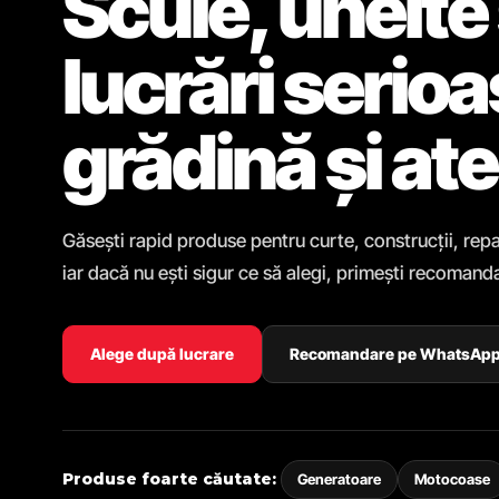
Scule, unelte 
lucrări serio
grădină și ate
Găsești rapid produse pentru curte, construcții, repa
iar dacă nu ești sigur ce să alegi, primești recomanda
Alege după lucrare
Recomandare pe WhatsAp
Produse foarte căutate:
Generatoare
Motocoase