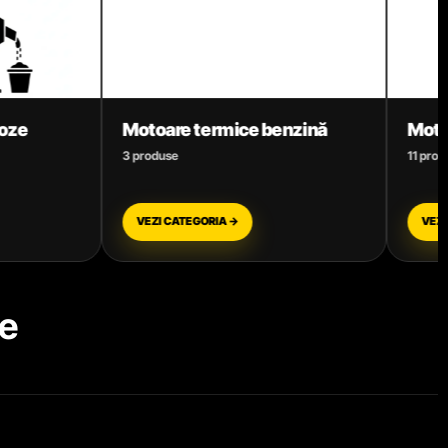
ermice benzină
Motocoase
11 produse
RIA →
VEZI CATEGORIA →
e