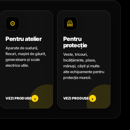
⚙️
🦺
Pentru atelier
Pentru
protecție
Aparate de sudură,
flexuri, mașini de găurit,
Veste, tricouri,
generatoare și scule
încălțăminte, plase,
electrice utile.
mănuși, căști și multe
alte echipamente pentru
protecția muncii.
VEZI PRODUSE
VEZI PRODUSE
›
›