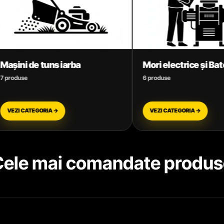
Mori electrice și Batoze
Motoare t
6 produse
3 produse
VEZI CATEGORIA →
VEZI CATEGO
Cele mai comandate produs