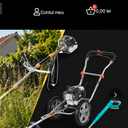
0
0,00
lei
Contul meu