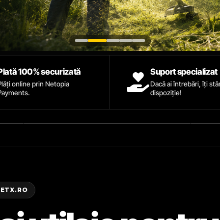
Plată 100% securizată
Suport specializat
Plăți online prin Netopia
Dacă ai întrebări, îți st
Payments.
dispoziție!
ZETX.RO