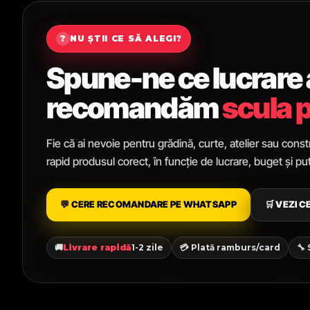
?
NU ȘTII CE SĂ ALEGI?
Spune-ne ce lucrare ai
recomandăm
scula p
Fie că ai nevoie pentru grădină, curte, atelier sau constr
rapid produsul corect, în funcție de lucrare, buget și p
💬 CERE RECOMANDARE PE WHATSAPP
🛒 VEZI 
🚚
Livrare rapidă
1-2 zile
💳 Plată ramburs/card
🔧