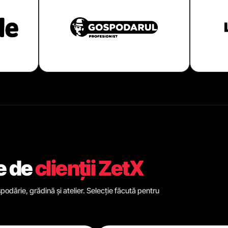
e de
clienții ZetX
odărie, grădină și atelier. Selecție făcută pentru