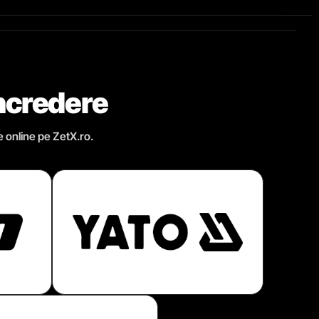
încredere
e online pe ZetX.ro.