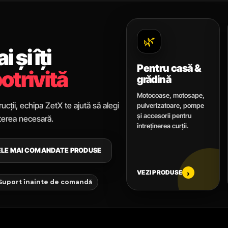
🌿
 și îți
Pentru casă &
otrivită
grădină
Motocoase, motosape,
ucții, echipa ZetX te ajută să alegi
pulverizatoare, pompe
și accesorii pentru
uterea necesară.
întreținerea curții.
CELE MAI COMANDATE PRODUSE
VEZI PRODUSE
›
 Suport înainte de comandă