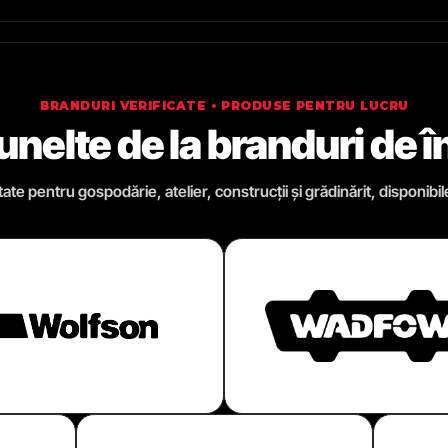
BRANDURI VERIFICATE • PRODUSE PENTRU LUCRU
 unelte de la branduri de 
te pentru gospodărie, atelier, construcții și grădinărit, disponibil