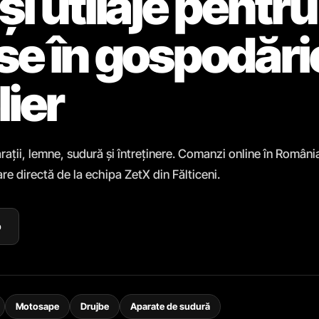
și utilaje pentru
ase în gospodări
lier
rații, lemne, sudură și întreținere. Comanzi online în Români
re directă de la echipa ZetX din Fălticeni.
p
Motosape
Drujbe
Aparate de sudură