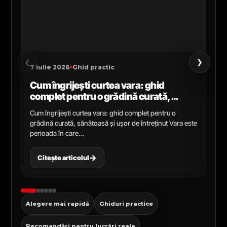
›
‹
7 iulie 2026
Ghid practic
2 i
Cum îngrijești curtea vara: ghid
Ce
complet pentru o grădină curată,
gr
sănătoasă și ușor de întreținut
ga
Cum îngrijești curtea vara: ghid complet pentru o
Ghi
grădină curată, sănătoasă și ușor de întreținut Vara este
Cel
perioada în care…
pen
→
Citește articolul
C
Alegere mai rapidă
Ghiduri practice
Recomandări pentru lucrări reale