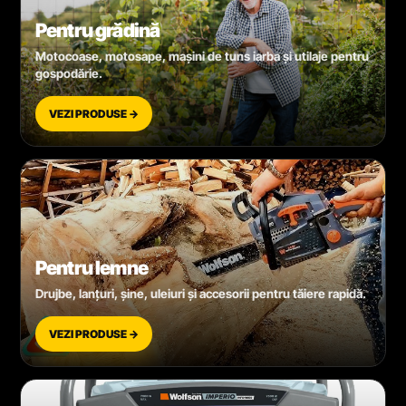
Pentru grădină
Motocoase, motosape, mașini de tuns iarba și utilaje pentru
gospodărie.
VEZI PRODUSE →
Pentru lemne
Drujbe, lanțuri, șine, uleiuri și accesorii pentru tăiere rapidă.
VEZI PRODUSE →