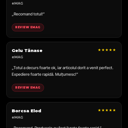
eMAG
„Recomand totul!”
REVIEW EMAG
★★★★★
Gelu Tănase
eMAG
„Totul a decurs foarte ok, iar articolul dorit a venit perfect.
Expediere foarte rapidă. Mulțumesc!”
REVIEW EMAG
★★★★★
Borcsa Elod
eMAG
„Recomand. Produsele au fost livrate foarte rapid.”