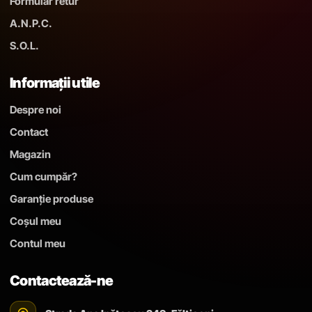
Formular retur
A.N.P.C.
S.O.L.
Informații utile
Despre noi
Contact
Magazin
Cum cumpăr?
Garanție produse
Coșul meu
Contul meu
Contactează-ne