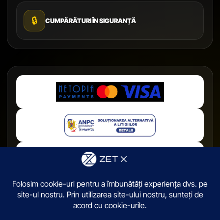
🔒
CUMPĂRĂTURI ÎN SIGURANȚĂ
© 2026,
ZetX.ro
. Toate drepturile sunt rezervate.