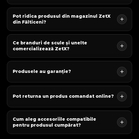
Pot ridica produsul din magazinul ZetX
din Fălticeni?
Ce branduri de scule și unelte
comercializează ZetX?
Produsele au garanție?
Pot returna un produs comandat online?
Cum aleg accesoriile compatibile
pentru produsul cumpărat?