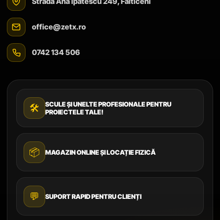
Strada Ana Ipătescu 249, Fălticeni
office@zetx.ro
0742 134 506
SCULE ȘI UNELTE PROFESIONALE PENTRU
🛠️
PROIECTELE TALE!
📦
MAGAZIN ONLINE ȘI LOCAȚIE FIZICĂ
💬
SUPORT RAPID PENTRU CLIENȚI