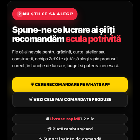
?
NU ȘTII CE SĂ ALEGI?
Spune-ne ce lucrare ai și îți
recomandăm
scula potrivită
Fie că ai nevoie pentru grădină, curte, atelier sau
construcții, echipa ZetX te ajută să alegi rapid produsul
corect, în funcție de lucrare, buget și puterea necesară.
💬 CERE RECOMANDARE PE WHATSAPP
🛒 VEZI CELE MAI COMANDATE PRODUSE
🚚
Livrare rapidă
1-2 zile
💳 Plată ramburs/card
🔧 Suport înainte de comandă