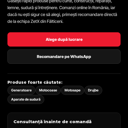
Găsești rapid produse pentru curte, construcții, reparații,
lemne, sudură și întreținere. Comanzi online în România, iar
dacă nu ești sigur ce să alegi, primești recomandare directă
de la echipa ZetX din Fălticeni.
Alege după lucrare
Recomandare pe WhatsApp
Produse foarte căutate:
Generatoare
Motocoase
Motosape
Drujbe
Aparate de sudură
Consultanță înainte de comandă