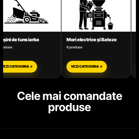
rice și Batoze
Motoare termice benzină
Motocoa
3 produse
11 produse
EGORIA →
VEZI CATEGORIA →
VEZI CAT
Cele mai comandate
produse