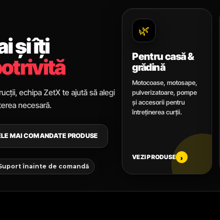
🌿
 și îți
Pentru casă &
otrivită
grădină
Motocoase, motosape,
ucții, echipa ZetX te ajută să alegi
pulverizatoare, pompe
și accesorii pentru
uterea necesară.
întreținerea curții.
CELE MAI COMANDATE PRODUSE
VEZI PRODUSE
›
 Suport înainte de comandă