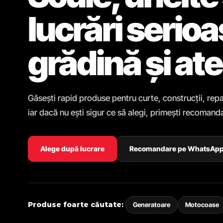
lucrări serio
grădină și ate
Găsești rapid produse pentru curte, construcții, repa
iar dacă nu ești sigur ce să alegi, primești recomanda
Alege după lucrare
Recomandare pe WhatsAp
Produse foarte căutate:
Generatoare
Motocoase