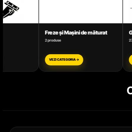
și Mașini de măturat
Garduri electrice
e
27 produse
ATEGORIA →
VEZI CATEGORIA →