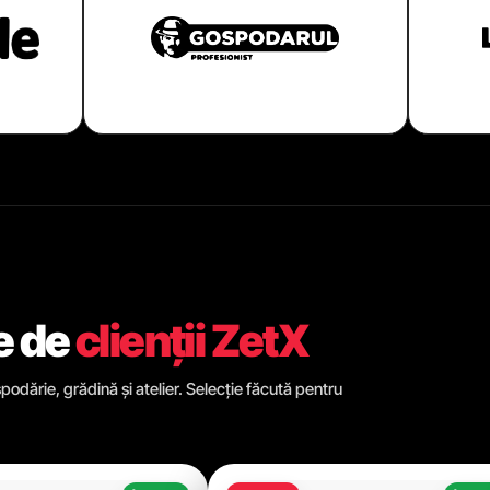
e de
clienții ZetX
odărie, grădină și atelier. Selecție făcută pentru