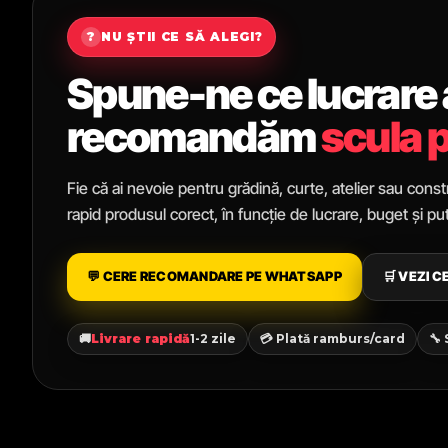
?
NU ȘTII CE SĂ ALEGI?
Spune-ne ce lucrare ai
recomandăm
scula p
Fie că ai nevoie pentru grădină, curte, atelier sau constr
rapid produsul corect, în funcție de lucrare, buget și p
💬 CERE RECOMANDARE PE WHATSAPP
🛒 VEZI 
🚚
Livrare rapidă
1-2 zile
💳 Plată ramburs/card
🔧