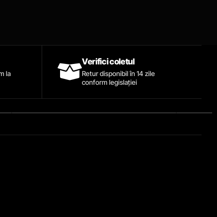
Verifici coletul
ăm la
Retur disponibil în 14 zile
conform legislației