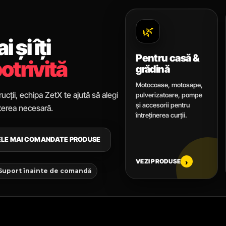
🌿
 și îți
Pentru casă &
otrivită
grădină
Motocoase, motosape,
ucții, echipa ZetX te ajută să alegi
pulverizatoare, pompe
și accesorii pentru
uterea necesară.
întreținerea curții.
CELE MAI COMANDATE PRODUSE
VEZI PRODUSE
›
 Suport înainte de comandă