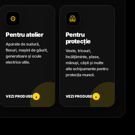
⚙️
🦺
Pentru atelier
Pentru
protecție
Aparate de sudură,
flexuri, mașini de găurit,
Veste, tricouri,
generatoare și scule
încălțăminte, plase,
electrice utile.
mănuși, căști și multe
alte echipamente pentru
protecția muncii.
VEZI PRODUSE
VEZI PRODUSE
›
›