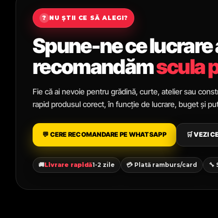
?
NU ȘTII CE SĂ ALEGI?
Spune-ne ce lucrare ai
recomandăm
scula p
Fie că ai nevoie pentru grădină, curte, atelier sau constr
rapid produsul corect, în funcție de lucrare, buget și p
💬 CERE RECOMANDARE PE WHATSAPP
🛒 VEZI 
🚚
Livrare rapidă
1-2 zile
💳 Plată ramburs/card
🔧