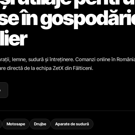
ase în gospodări
lier
rații, lemne, sudură și întreținere. Comanzi online în Români
re directă de la echipa ZetX din Fălticeni.
p
Motosape
Drujbe
Aparate de sudură