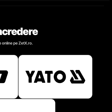
încredere
e online pe ZetX.ro.