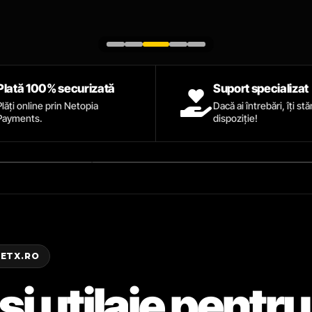
Plată 100% securizată
Suport specializat
Plăți online prin Netopia
Dacă ai întrebări, îți st
Payments.
dispoziție!
ZETX.RO
și utilaje pentru