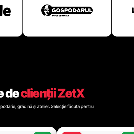
e de
clienții ZetX
odărie, grădină și atelier. Selecție făcută pentru