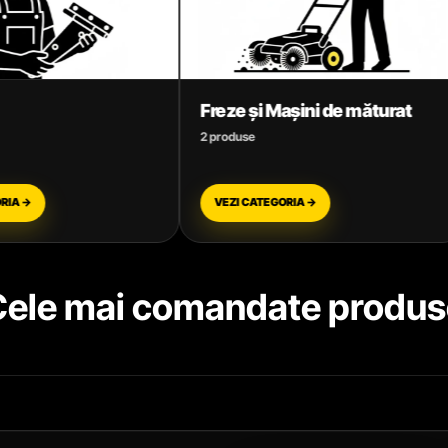
Freze și Mașini de măturat
Garduri electrice
2 produse
27 produse
VEZI CATEGORIA →
VEZI CATEGORIA →
Cele mai comandate produs