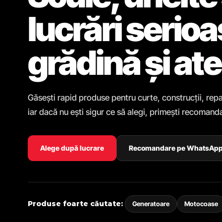
lucrări serio
grădină și ate
Găsești rapid produse pentru curte, construcții, repa
iar dacă nu ești sigur ce să alegi, primești recomanda
Alege după lucrare
Recomandare pe WhatsAp
Produse foarte căutate:
Generatoare
Motocoase