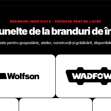
BRANDURI VERIFICATE • PRODUSE PENTRU LUCRU
 unelte de la branduri de 
te pentru gospodărie, atelier, construcții și grădinărit, disponibil