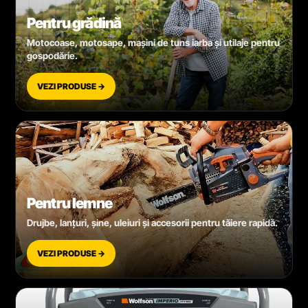
Pentru grădină
Motocoase, motosape, mașini de tuns iarba și utilaje pentru
gospodărie.
VEZI PRODUSE →
Pentru lemne
Drujbe, lanțuri, șine, uleiuri și accesorii pentru tăiere rapidă.
VEZI PRODUSE →