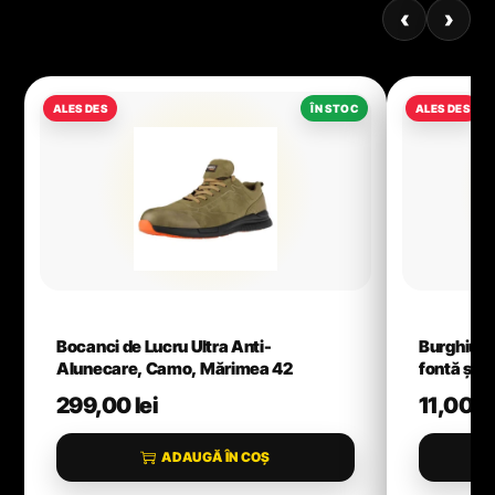
‹
›
Bocanci de Lucru Ultra Anti-
Burghiu H
Alunecare, Camo, Mărimea 42
fontă și m
299,00
lei
11,00
le
ADAUGĂ ÎN COȘ