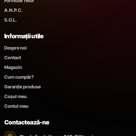
Formular retur
A.N.P.C.
S.O.L.
Informații utile
Despre noi
Contact
Magazin
Cum cumpăr?
Garanție produse
Coșul meu
Contul meu
Contactează-ne