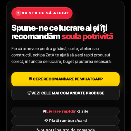
?
NU ȘTII CE SĂ ALEGI?
Spune-ne ce lucrare ai și îți
recomandăm
scula potrivită
Fie că ai nevoie pentru grădină, curte, atelier sau
construcții, echipa ZetX te ajută să alegi rapid produsul
corect, în funcție de lucrare, buget și puterea necesară.
💬 CERE RECOMANDARE PE WHATSAPP
🛒 VEZI CELE MAI COMANDATE PRODUSE
🚚
Livrare rapidă
1-2 zile
💳 Plată ramburs/card
🔧 Suport înainte de comandă