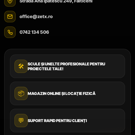
Strada Ana Ipătescu 249, Fălticeni
office@zetx.ro
0742 134 506
SCULE ȘI UNELTE PROFESIONALE PENTRU
🛠️
PROIECTELE TALE!
📦
MAGAZIN ONLINE ȘI LOCAȚIE FIZICĂ
💬
SUPORT RAPID PENTRU CLIENȚI