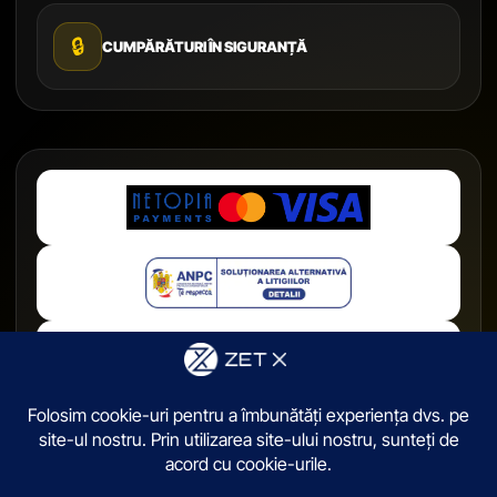
🔒
CUMPĂRĂTURI ÎN SIGURANȚĂ
© 2026,
ZetX.ro
. Toate drepturile sunt rezervate.