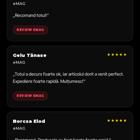
eMAG
„Recomand totul!”
REVIEW EMAG
★★★★★
Gelu Tănase
eMAG
„Totul a decurs foarte ok, iar articolul dorit a venit perfect.
Expediere foarte rapidă. Mulțumesc!”
REVIEW EMAG
★★★★★
Borcsa Elod
eMAG
„Recomand. Produsele au fost livrate foarte rapid.”