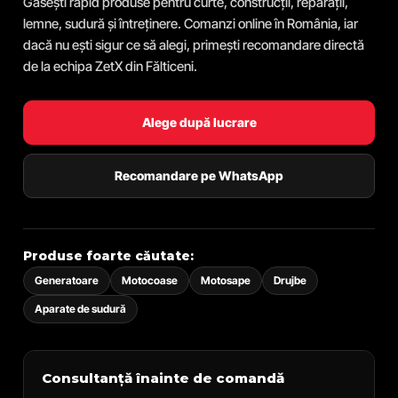
Găsești rapid produse pentru curte, construcții, reparații,
lemne, sudură și întreținere. Comanzi online în România, iar
dacă nu ești sigur ce să alegi, primești recomandare directă
de la echipa ZetX din Fălticeni.
Alege după lucrare
Recomandare pe WhatsApp
Produse foarte căutate:
Generatoare
Motocoase
Motosape
Drujbe
Aparate de sudură
Consultanță înainte de comandă