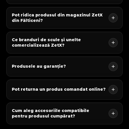
Pot ridica produsul din magazinul ZetX
din Fălticeni?
Ce branduri de scule și unelte
comercializează ZetX?
Produsele au garanție?
Pot returna un produs comandat online?
Cum aleg accesoriile compatibile
pentru produsul cumpărat?