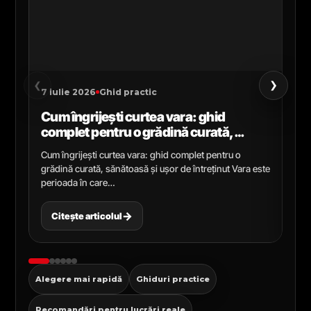
›
‹
7 iulie 2026
Ghid practic
2 i
Cum îngrijești curtea vara: ghid
Ce
complet pentru o grădină curată,
gr
sănătoasă și ușor de întreținut
ga
Cum îngrijești curtea vara: ghid complet pentru o
Ghi
grădină curată, sănătoasă și ușor de întreținut Vara este
Cel
perioada în care…
pen
→
Citește articolul
C
Alegere mai rapidă
Ghiduri practice
Recomandări pentru lucrări reale