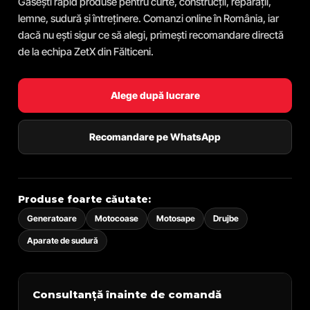
Găsești rapid produse pentru curte, construcții, reparații,
lemne, sudură și întreținere. Comanzi online în România, iar
dacă nu ești sigur ce să alegi, primești recomandare directă
de la echipa ZetX din Fălticeni.
Alege după lucrare
Recomandare pe WhatsApp
Produse foarte căutate:
Generatoare
Motocoase
Motosape
Drujbe
Aparate de sudură
Consultanță înainte de comandă