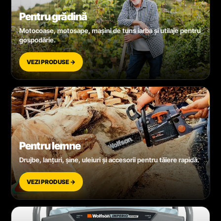
Pentru grădină
Motocoase, motosape, mașini de tuns iarba și utilaje pentru
gospodărie.
VEZI PRODUSE →
Pentru lemne
Drujbe, lanțuri, șine, uleiuri și accesorii pentru tăiere rapidă.
VEZI PRODUSE →