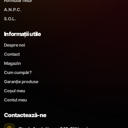
Formular retur
A.N.P.C.
S.O.L.
Informații utile
Despre noi
Contact
Magazin
Cum cumpăr?
Garanție produse
Coșul meu
Contul meu
Contactează-ne