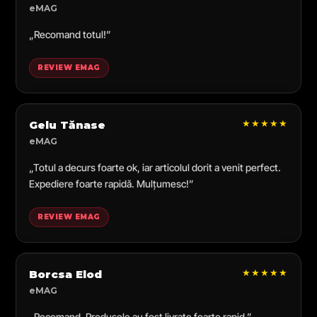
eMAG
„Recomand totul!”
REVIEW EMAG
★★★★★
Gelu Tănase
eMAG
„Totul a decurs foarte ok, iar articolul dorit a venit perfect.
Expediere foarte rapidă. Mulțumesc!”
REVIEW EMAG
★★★★★
Borcsa Elod
eMAG
„Recomand. Produsele au fost livrate foarte rapid.”