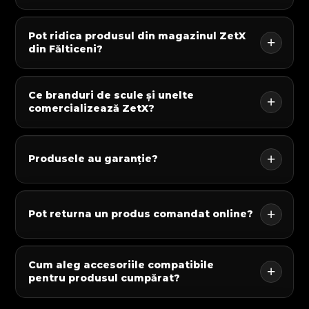
Pot ridica produsul din magazinul ZetX
din Fălticeni?
Ce branduri de scule și unelte
comercializează ZetX?
Produsele au garanție?
Pot returna un produs comandat online?
Cum aleg accesoriile compatibile
pentru produsul cumpărat?