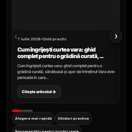
›
‹
7 iulie 2026
Ghid practic
2 i
Cum îngrijești curtea vara: ghid
Ce
complet pentru o grădină curată,
gr
sănătoasă și ușor de întreținut
ga
Cum îngrijești curtea vara: ghid complet pentru o
Ghi
grădină curată, sănătoasă și ușor de întreținut Vara este
Cel
perioada în care…
pen
→
Citește articolul
C
Alegere mai rapidă
Ghiduri practice
Recomandări pentru lucrări reale