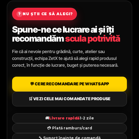
?
NU ȘTII CE SĂ ALEGI?
Spune-ne ce lucrare ai și îți
recomandăm
scula potrivită
Fie că ai nevoie pentru grădină, curte, atelier sau
construcții, echipa ZetX te ajută să alegi rapid produsul
corect, în funcție de lucrare, buget și puterea necesară.
💬 CERE RECOMANDARE PE WHATSAPP
🛒 VEZI CELE MAI COMANDATE PRODUSE
🚚
Livrare rapidă
1-2 zile
💳 Plată ramburs/card
🔧 Suport înainte de comandă