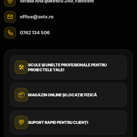
Strada Ana Ipătescu 249, Fălticeni
office@zetx.ro
0742 134 506
SCULE ȘI UNELTE PROFESIONALE PENTRU
🛠️
PROIECTELE TALE!
📦
MAGAZIN ONLINE ȘI LOCAȚIE FIZICĂ
💬
SUPORT RAPID PENTRU CLIENȚI