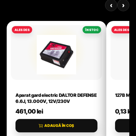
‹
›
Aparat gard electric DALTOR DEFENSE
127B M10
6.6J, 13.000V, 12V/230V
461,00
lei
0,13
lei
ADAUGĂ ÎN COȘ