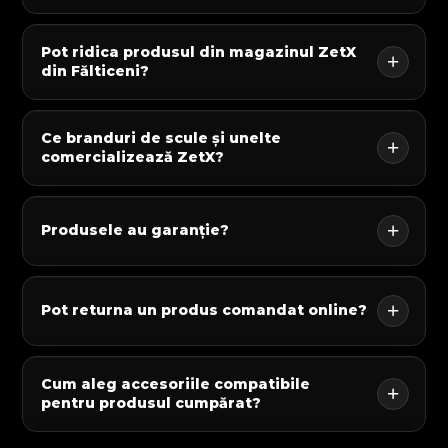
Pot ridica produsul din magazinul ZetX
din Fălticeni?
Ce branduri de scule și unelte
comercializează ZetX?
Produsele au garanție?
Pot returna un produs comandat online?
Cum aleg accesoriile compatibile
pentru produsul cumpărat?