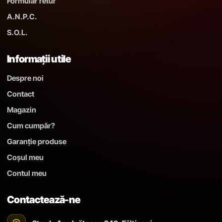
Formular retur
A.N.P.C.
S.O.L.
Informații utile
Despre noi
Contact
Magazin
Cum cumpăr?
Garanție produse
Coșul meu
Contul meu
Contactează-ne