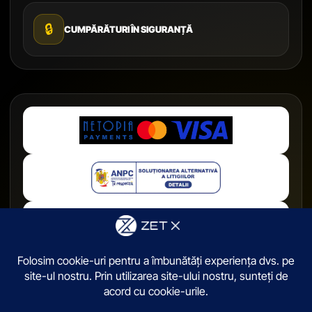
🔒
CUMPĂRĂTURI ÎN SIGURANȚĂ
© 2026,
ZetX.ro
. Toate drepturile sunt rezervate.