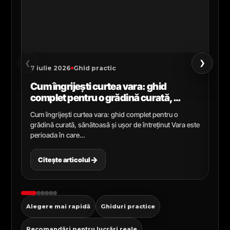
›
‹
7 iulie 2026
Ghid practic
2 i
Cum îngrijești curtea vara: ghid
Ce
complet pentru o grădină curată,
gr
sănătoasă și ușor de întreținut
ga
Cum îngrijești curtea vara: ghid complet pentru o
Ghi
grădină curată, sănătoasă și ușor de întreținut Vara este
Cel
perioada în care…
pen
→
Citește articolul
C
Alegere mai rapidă
Ghiduri practice
Recomandări pentru lucrări reale