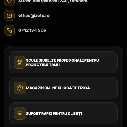
Strada Ana Ipătescu 249, Fălticeni
office@zetx.ro
0742 134 506
SCULE ȘI UNELTE PROFESIONALE PENTRU
🛠️
PROIECTELE TALE!
📦
MAGAZIN ONLINE ȘI LOCAȚIE FIZICĂ
💬
SUPORT RAPID PENTRU CLIENȚI