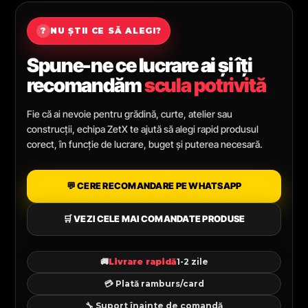
?
NU ȘTII CE SĂ ALEGI?
Spune-ne ce lucrare ai și îți
recomandăm
scula potrivită
Fie că ai nevoie pentru grădină, curte, atelier sau
construcții, echipa ZetX te ajută să alegi rapid produsul
corect, în funcție de lucrare, buget și puterea necesară.
💬 CERE RECOMANDARE PE WHATSAPP
🛒 VEZI CELE MAI COMANDATE PRODUSE
🚚
Livrare rapidă
1-2 zile
💳 Plată ramburs/card
🔧 Suport înainte de comandă