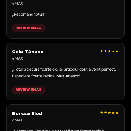
eMAG
„Recomand totul!”
REVIEW EMAG
★★★★★
Gelu Tănase
eMAG
„Totul a decurs foarte ok, iar articolul dorit a venit perfect.
Expediere foarte rapidă. Mulțumesc!”
REVIEW EMAG
★★★★★
Borcsa Elod
eMAG
„Recomand. Produsele au fost livrate foarte rapid.”