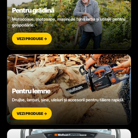
Pentru grădină
Motocoase, motosape, mașini de tuns iarba și utilaje pentru
gospodărie.
VEZI PRODUSE →
Pentru lemne
Drujbe, lanțuri, șine, uleiuri și accesorii pentru tăiere rapidă.
VEZI PRODUSE →