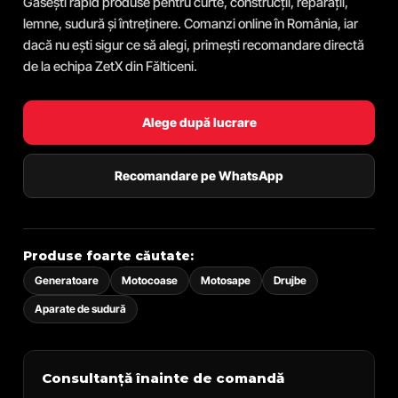
Găsești rapid produse pentru curte, construcții, reparații,
lemne, sudură și întreținere. Comanzi online în România, iar
dacă nu ești sigur ce să alegi, primești recomandare directă
de la echipa ZetX din Fălticeni.
Alege după lucrare
Recomandare pe WhatsApp
Produse foarte căutate:
Generatoare
Motocoase
Motosape
Drujbe
Aparate de sudură
Consultanță înainte de comandă