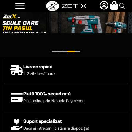
Livrare rapidă
1–2 zile lucrătoare
Plată 100% securizată
Plăți online prin Netopia Payments.
Suport specializat
Dacă ai întrebări, îți stăm la dispoziție!