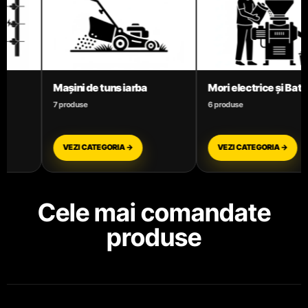
Mori electrice și Batoze
Motoare termice benzi
6 produse
3 produse
VEZI CATEGORIA →
VEZI CATEGORIA →
Cele mai comandate
produse