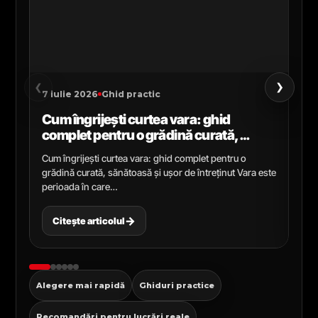
›
‹
7 iulie 2026
Ghid practic
2 i
Cum îngrijești curtea vara: ghid
Ce
complet pentru o grădină curată,
gr
sănătoasă și ușor de întreținut
ga
Cum îngrijești curtea vara: ghid complet pentru o
Ghi
grădină curată, sănătoasă și ușor de întreținut Vara este
Cel
perioada în care…
pen
→
Citește articolul
C
Alegere mai rapidă
Ghiduri practice
Recomandări pentru lucrări reale