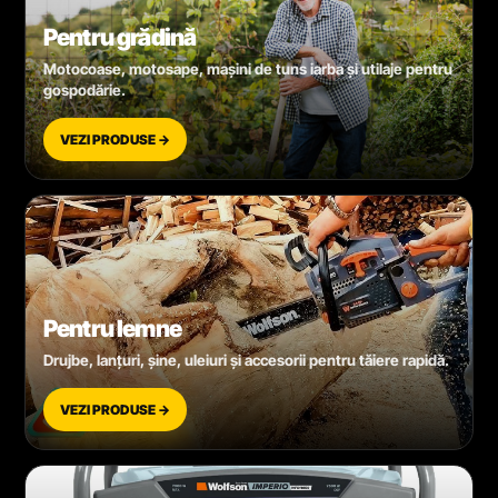
Pentru grădină
Motocoase, motosape, mașini de tuns iarba și utilaje pentru
gospodărie.
VEZI PRODUSE →
Pentru lemne
Drujbe, lanțuri, șine, uleiuri și accesorii pentru tăiere rapidă.
VEZI PRODUSE →