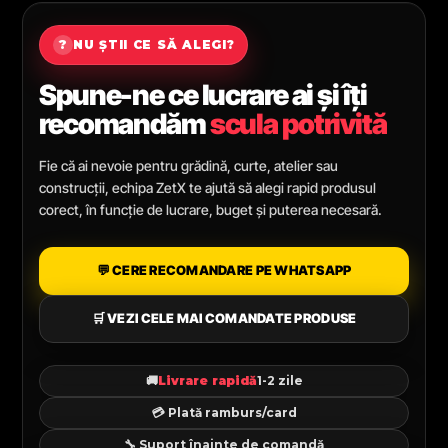
?
NU ȘTII CE SĂ ALEGI?
Spune-ne ce lucrare ai și îți
recomandăm
scula potrivită
Fie că ai nevoie pentru grădină, curte, atelier sau
construcții, echipa ZetX te ajută să alegi rapid produsul
corect, în funcție de lucrare, buget și puterea necesară.
💬 CERE RECOMANDARE PE WHATSAPP
🛒 VEZI CELE MAI COMANDATE PRODUSE
🚚
Livrare rapidă
1-2 zile
💳 Plată ramburs/card
🔧 Suport înainte de comandă