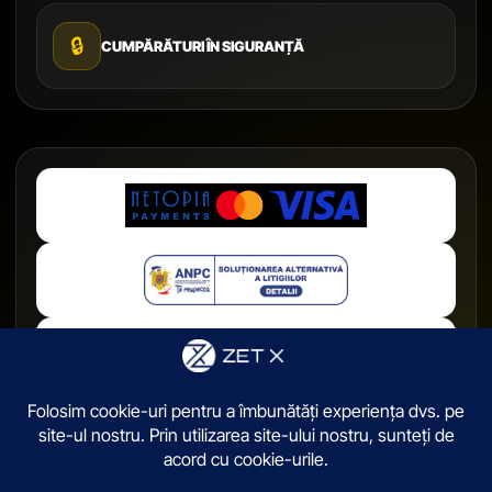
🔒
CUMPĂRĂTURI ÎN SIGURANȚĂ
© 2026,
ZetX.ro
. Toate drepturile sunt rezervate.