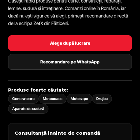
Găsești rapid produse pentru curte, construcții, reparații,
lemne, sudură și întreținere. Comanzi online în România, iar
dacă nu ești sigur ce să alegi, primești recomandare directă
de la echipa ZetX din Fălticeni.
Alege după lucrare
Recomandare pe WhatsApp
Produse foarte căutate:
Generatoare
Motocoase
Motosape
Drujbe
Aparate de sudură
Consultanță înainte de comandă