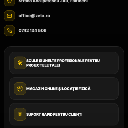
Strada Ana Ipătescu 249, Fălticeni
office@zetx.ro
0742 134 506
SCULE ȘI UNELTE PROFESIONALE PENTRU
🛠️
PROIECTELE TALE!
📦
MAGAZIN ONLINE ȘI LOCAȚIE FIZICĂ
💬
SUPORT RAPID PENTRU CLIENȚI