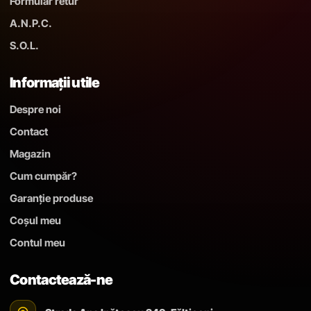
Formular retur
A.N.P.C.
S.O.L.
Informații utile
Despre noi
Contact
Magazin
Cum cumpăr?
Garanție produse
Coșul meu
Contul meu
Contactează-ne