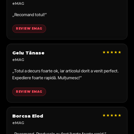
eMAG
„Recomand totul!”
REVIEW EMAG
★★★★★
Gelu Tănase
eMAG
„Totul a decurs foarte ok, iar articolul dorit a venit perfect.
Expediere foarte rapidă. Mulțumesc!”
REVIEW EMAG
★★★★★
Borcsa Elod
eMAG
„Recomand. Produsele au fost livrate foarte rapid.”