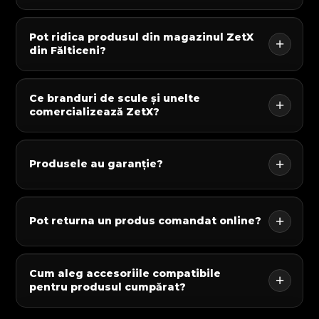
Pot ridica produsul din magazinul ZetX
din Fălticeni?
Ce branduri de scule și unelte
comercializează ZetX?
Produsele au garanție?
Pot returna un produs comandat online?
Cum aleg accesoriile compatibile
pentru produsul cumpărat?