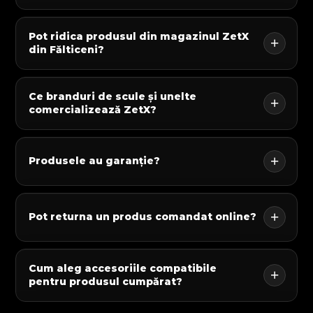
Pot ridica produsul din magazinul ZetX
din Fălticeni?
Ce branduri de scule și unelte
comercializează ZetX?
Produsele au garanție?
Pot returna un produs comandat online?
Cum aleg accesoriile compatibile
pentru produsul cumpărat?