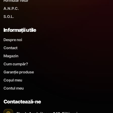
Formular retur
A.N.P.C.
S.O.L.
Informații utile
Despre noi
Contact
Magazin
Cum cumpăr?
Garanție produse
Coșul meu
Contul meu
Contactează-ne