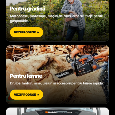
Pentru grădină
Motocoase, motosape, mașini de tuns iarba și utilaje pentru
gospodărie.
VEZI PRODUSE →
Pentru lemne
Drujbe, lanțuri, șine, uleiuri și accesorii pentru tăiere rapidă.
VEZI PRODUSE →