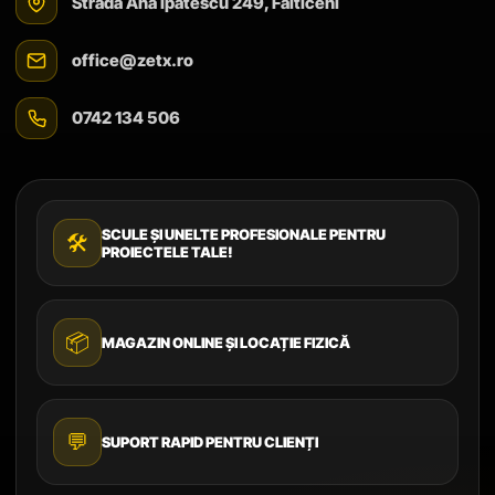
Strada Ana Ipătescu 249, Fălticeni
office@zetx.ro
0742 134 506
SCULE ȘI UNELTE PROFESIONALE PENTRU
🛠️
PROIECTELE TALE!
📦
MAGAZIN ONLINE ȘI LOCAȚIE FIZICĂ
💬
SUPORT RAPID PENTRU CLIENȚI