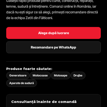
Găsești rapid produse pentru curte, construcții, reparații,
lemne, sudură și întreținere. Comanzi online în România, iar
dacă nu ești sigur ce să alegi, primești recomandare directă
de la echipa ZetX din Fălticeni.
Alege după lucrare
Recomandare pe WhatsApp
Produse foarte căutate:
Generatoare
Motocoase
Motosape
Drujbe
Aparate de sudură
Consultanță înainte de comandă