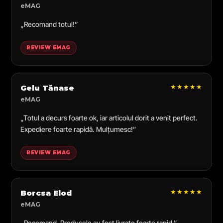
eMAG
„Recomand totul!”
REVIEW EMAG
★★★★★
Gelu Tănase
eMAG
„Totul a decurs foarte ok, iar articolul dorit a venit perfect.
Expediere foarte rapidă. Mulțumesc!”
REVIEW EMAG
★★★★★
Borcsa Elod
eMAG
„Recomand. Produsele au fost livrate foarte rapid.”