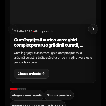
›
‹
7 iulie 2026
Ghid practic
2 i
Cum îngrijești curtea vara: ghid
Ce
complet pentru o grădină curată,
gr
sănătoasă și ușor de întreținut
ga
Cum îngrijești curtea vara: ghid complet pentru o
Ghi
grădină curată, sănătoasă și ușor de întreținut Vara este
Cel
perioada în care…
pen
→
Citește articolul
C
Alegere mai rapidă
Ghiduri practice
Recomandări pentru lucrări reale