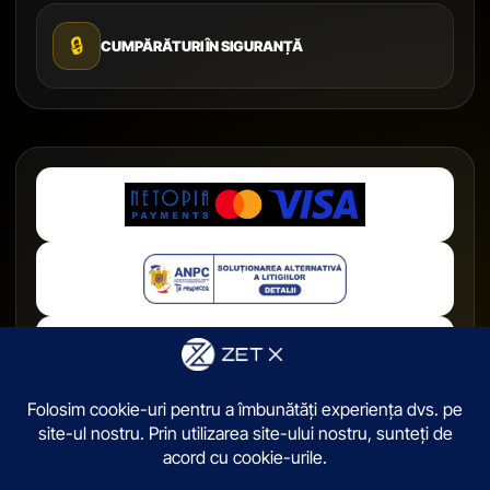
🔒
CUMPĂRĂTURI ÎN SIGURANȚĂ
© 2026,
ZetX.ro
. Toate drepturile sunt rezervate.