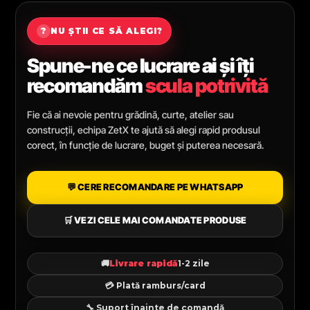
?
NU ȘTII CE SĂ ALEGI?
Spune-ne ce lucrare ai și îți
recomandăm
scula potrivită
Fie că ai nevoie pentru grădină, curte, atelier sau
construcții, echipa ZetX te ajută să alegi rapid produsul
corect, în funcție de lucrare, buget și puterea necesară.
💬 CERE RECOMANDARE PE WHATSAPP
🛒 VEZI CELE MAI COMANDATE PRODUSE
🚚
Livrare rapidă
1-2 zile
💳 Plată ramburs/card
🔧 Suport înainte de comandă