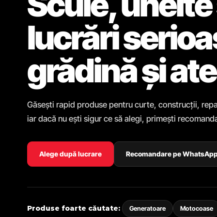
Scule, unelte 
lucrări serio
grădină și ate
Găsești rapid produse pentru curte, construcții, repa
iar dacă nu ești sigur ce să alegi, primești recomanda
Alege după lucrare
Recomandare pe WhatsAp
Produse foarte căutate:
Generatoare
Motocoase