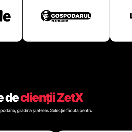
e de
clienții ZetX
odărie, grădină și atelier. Selecție făcută pentru