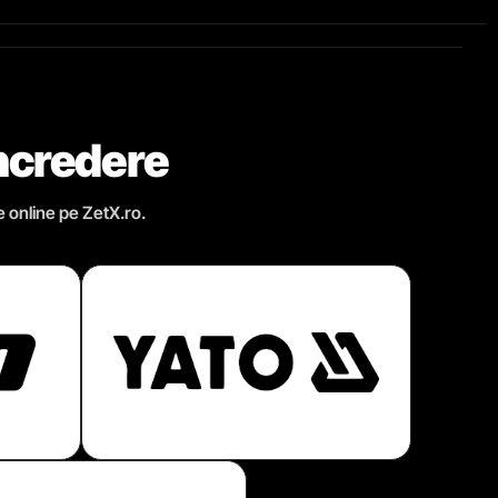
încredere
e online pe ZetX.ro.