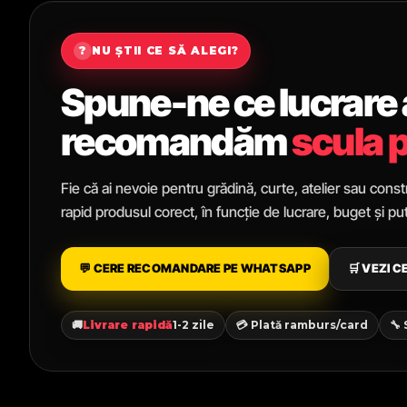
?
NU ȘTII CE SĂ ALEGI?
Spune-ne ce lucrare ai
recomandăm
scula p
Fie că ai nevoie pentru grădină, curte, atelier sau constr
rapid produsul corect, în funcție de lucrare, buget și p
💬 CERE RECOMANDARE PE WHATSAPP
🛒 VEZI 
🚚
Livrare rapidă
1-2 zile
💳 Plată ramburs/card
🔧