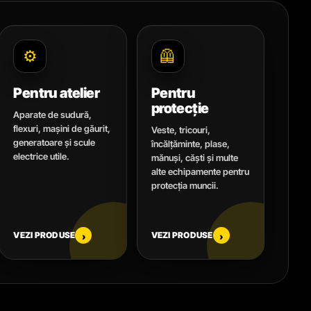
⚙️
🦺
Pentru atelier
Pentru
protecție
Aparate de sudură,
flexuri, mașini de găurit,
Veste, tricouri,
generatoare și scule
încălțăminte, plase,
electrice utile.
mănuși, căști și multe
alte echipamente pentru
protecția muncii.
VEZI PRODUSE
VEZI PRODUSE
›
›