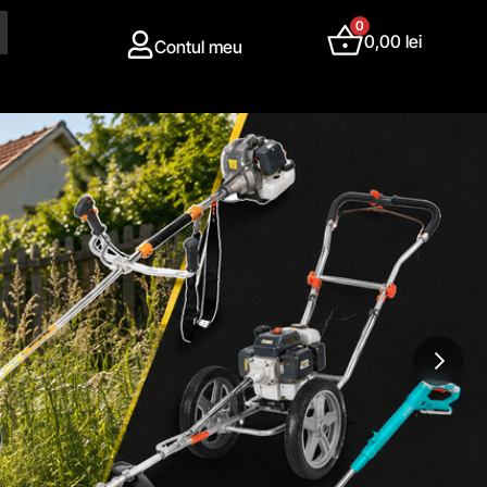
0
0,00
lei
Contul meu