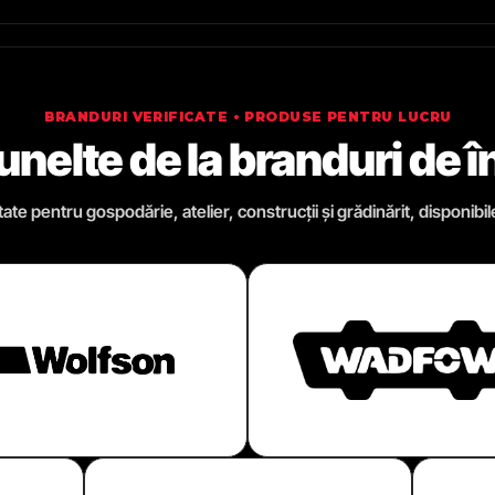
BRANDURI VERIFICATE • PRODUSE PENTRU LUCRU
 unelte de la branduri de 
te pentru gospodărie, atelier, construcții și grădinărit, disponibil