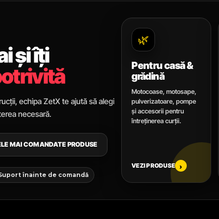
🌿
 și îți
Pentru casă &
otrivită
grădină
Motocoase, motosape,
ucții, echipa ZetX te ajută să alegi
pulverizatoare, pompe
și accesorii pentru
uterea necesară.
întreținerea curții.
CELE MAI COMANDATE PRODUSE
VEZI PRODUSE
›
 Suport înainte de comandă