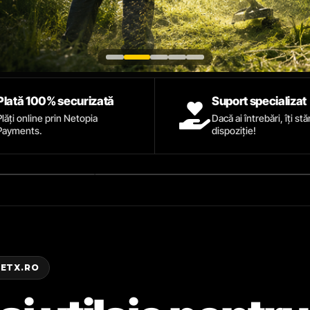
Plată 100% securizată
Suport specializat
Plăți online prin Netopia
Dacă ai întrebări, îți st
Payments.
dispoziție!
ZETX.RO