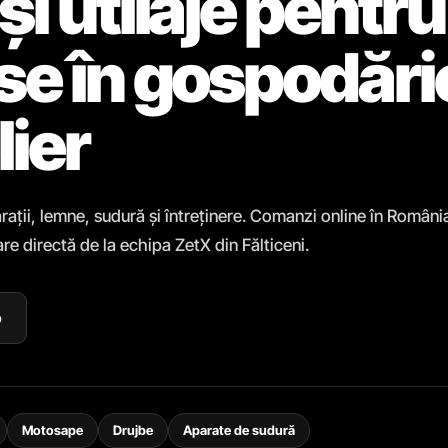
și utilaje pentru
ase în gospodări
lier
rații, lemne, sudură și întreținere. Comanzi online în Români
re directă de la echipa ZetX din Fălticeni.
p
Motosape
Drujbe
Aparate de sudură