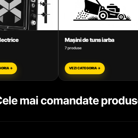
așini de tuns iarba
Mori electrice și Bat
 produse
6 produse
VEZI CATEGORIA →
VEZI CATEGORIA →
Cele mai comandate produs