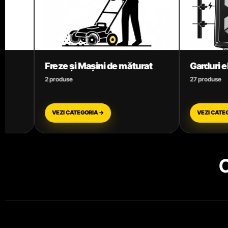
de măturat
Garduri electrice
M
27 produse
7
VEZI CATEGORIA →