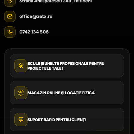
Strada Ana Ipătescu 249, Fălticeni
office@zetx.ro
0742 134 506
SCULE ȘI UNELTE PROFESIONALE PENTRU
🛠️
PROIECTELE TALE!
📦
MAGAZIN ONLINE ȘI LOCAȚIE FIZICĂ
💬
SUPORT RAPID PENTRU CLIENȚI