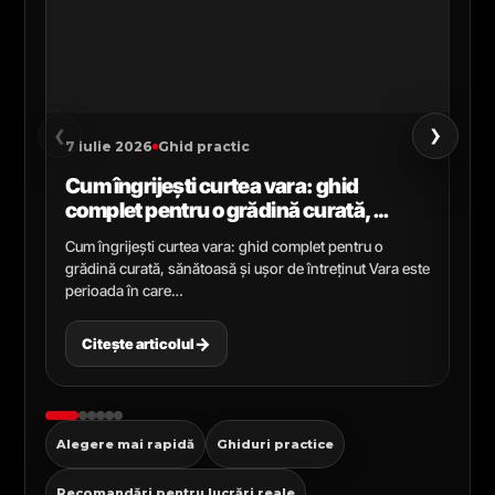
›
‹
7 iulie 2026
Ghid practic
2 i
Cum îngrijești curtea vara: ghid
Ce
complet pentru o grădină curată,
gr
sănătoasă și ușor de întreținut
ga
Cum îngrijești curtea vara: ghid complet pentru o
Ghi
grădină curată, sănătoasă și ușor de întreținut Vara este
Cel
perioada în care…
pen
→
Citește articolul
C
Alegere mai rapidă
Ghiduri practice
Recomandări pentru lucrări reale