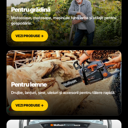
Pentru grădină
Motocoase, motosape, mașini de tuns iarba și utilaje pentru
gospodărie.
VEZI PRODUSE →
Pentru lemne
Drujbe, lanțuri, șine, uleiuri și accesorii pentru tăiere rapidă.
VEZI PRODUSE →