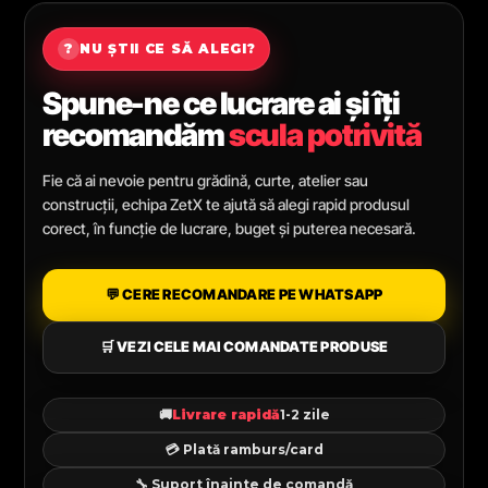
?
NU ȘTII CE SĂ ALEGI?
Spune-ne ce lucrare ai și îți
recomandăm
scula potrivită
Fie că ai nevoie pentru grădină, curte, atelier sau
construcții, echipa ZetX te ajută să alegi rapid produsul
corect, în funcție de lucrare, buget și puterea necesară.
💬 CERE RECOMANDARE PE WHATSAPP
🛒 VEZI CELE MAI COMANDATE PRODUSE
🚚
Livrare rapidă
1-2 zile
💳 Plată ramburs/card
🔧 Suport înainte de comandă