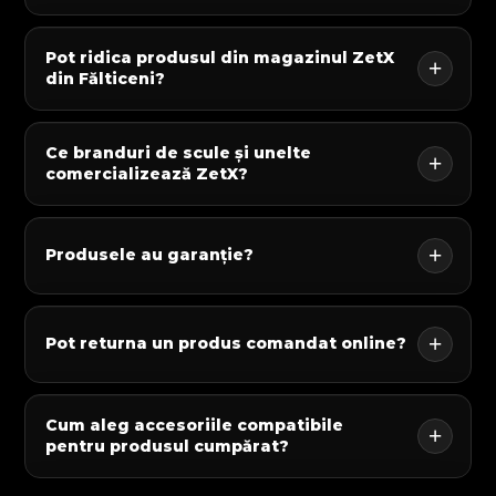
Pot ridica produsul din magazinul ZetX
din Fălticeni?
Ce branduri de scule și unelte
comercializează ZetX?
Produsele au garanție?
Pot returna un produs comandat online?
Cum aleg accesoriile compatibile
pentru produsul cumpărat?