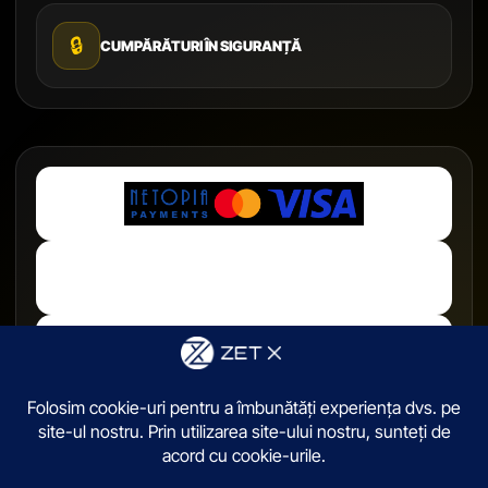
🔒
CUMPĂRĂTURI ÎN SIGURANȚĂ
© 2026,
ZetX.ro
. Toate drepturile sunt rezervate.