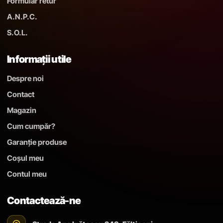
Formular retur
A.N.P.C.
S.O.L.
Informații utile
Despre noi
Contact
Magazin
Cum cumpăr?
Garanție produse
Coșul meu
Contul meu
Contactează-ne