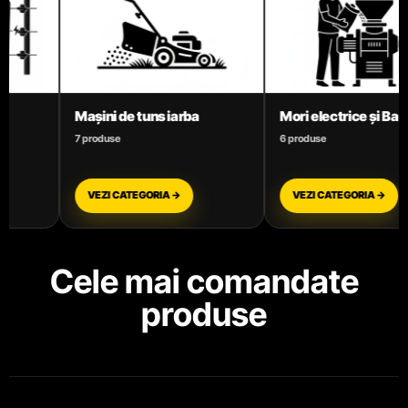
Mori electrice și Batoze
Motoare termice benz
6 produse
3 produse
VEZI CATEGORIA →
VEZI CATEGORIA →
Cele mai comandate
produse