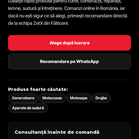
Găsești rapid produse pentru curte, construcții, reparații,
lemne, sudură și întreținere. Comanzi online în România, iar
dacă nu ești sigur ce să alegi, primești recomandare directă
de la echipa ZetX din Fălticeni.
Alege după lucrare
Recomandare pe WhatsApp
Produse foarte căutate:
Generatoare
Motocoase
Motosape
Drujbe
Aparate de sudură
Consultanță înainte de comandă