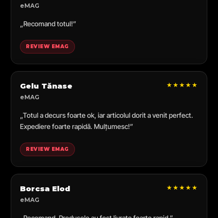
eMAG
„Recomand totul!”
REVIEW EMAG
★★★★★
Gelu Tănase
eMAG
„Totul a decurs foarte ok, iar articolul dorit a venit perfect.
Expediere foarte rapidă. Mulțumesc!”
REVIEW EMAG
★★★★★
Borcsa Elod
eMAG
„Recomand. Produsele au fost livrate foarte rapid.”