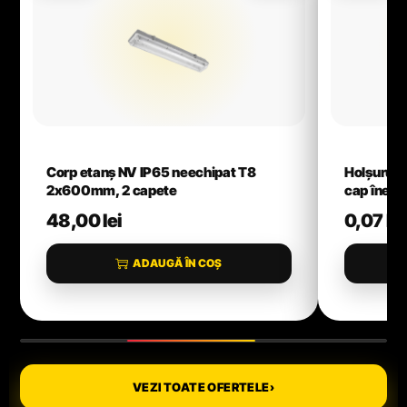
Corp etanș NV IP65 neechipat T8
Holșurub
2x600mm, 2 capete
cap înecat
_AC_107628
pentru P
48,00
lei
0,07
lei
ADAUGĂ ÎN COȘ
VEZI TOATE OFERTELE
›