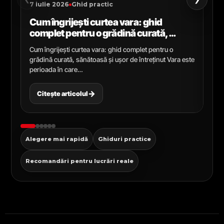
7 iulie 2026
Ghid practic
2 i
Cum îngrijești curtea vara: ghid
Ce
complet pentru o grădină curată,
gr
sănătoasă și ușor de întreținut
ga
Cum îngrijești curtea vara: ghid complet pentru o
Ghi
grădină curată, sănătoasă și ușor de întreținut Vara este
Cel
perioada în care…
pen
→
Citește articolul
C
Alegere mai rapidă
Ghiduri practice
Recomandări pentru lucrări reale