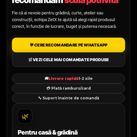
recomandăm
scula potrivită
Fie că ai nevoie pentru grădină, curte, atelier sau
construcții, echipa ZetX te ajută să alegi rapid produsul
corect, în funcție de lucrare, buget și puterea necesară.
💬 CERE RECOMANDARE PE WHATSAPP
🛒 VEZI CELE MAI COMANDATE PRODUSE
🚚
Livrare rapidă
1-2 zile
💳 Plată ramburs/card
🔧 Suport înainte de comandă
🌿
Pentru casă & grădină