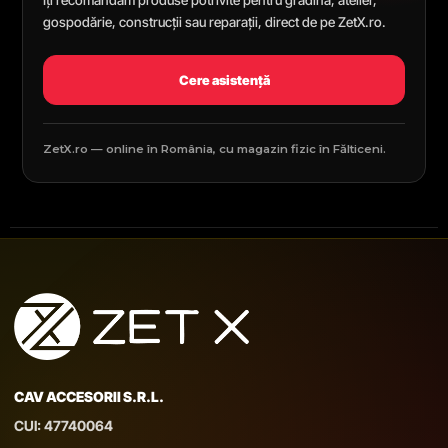
Îți recomandăm produse potrivite pentru grădină, atelier,
gospodărie, construcții sau reparații, direct de pe ZetX.ro.
Cere asistență
ZetX.ro — online în România, cu magazin fizic în Fălticeni.
CAV ACCESORII S.R.L.
CUI: 47740064