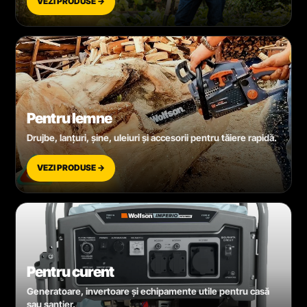
VEZI PRODUSE →
Pentru lemne
Drujbe, lanțuri, șine, uleiuri și accesorii pentru tăiere rapidă.
VEZI PRODUSE →
Pentru curent
Generatoare, invertoare și echipamente utile pentru casă
sau șantier.