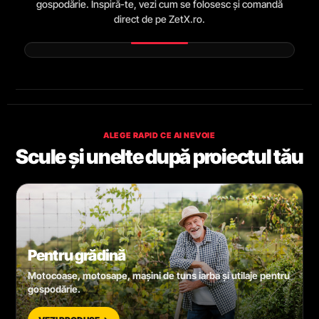
gospodărie. Inspiră-te, vezi cum se folosesc și comandă
direct de pe ZetX.ro.
ALEGE RAPID CE AI NEVOIE
Scule și unelte după proiectul tău
Pentru grădină
Motocoase, motosape, mașini de tuns iarba și utilaje pentru
gospodărie.