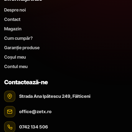
Despre noi
Contact
Magazin
Cum cumpăr?
Garanție produse
Coșul meu
Contul meu
Contactează-ne
Strada Ana Ipătescu 249, Fălticeni
office@zetx.ro
0742 134 506