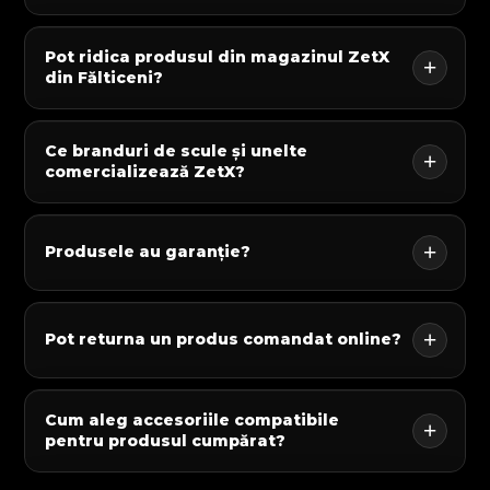
Pot ridica produsul din magazinul ZetX
din Fălticeni?
Ce branduri de scule și unelte
comercializează ZetX?
Produsele au garanție?
Pot returna un produs comandat online?
Cum aleg accesoriile compatibile
pentru produsul cumpărat?