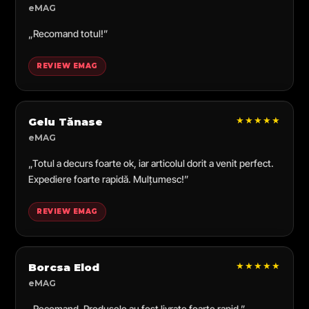
eMAG
„Recomand totul!”
REVIEW EMAG
★★★★★
Gelu Tănase
eMAG
„Totul a decurs foarte ok, iar articolul dorit a venit perfect.
Expediere foarte rapidă. Mulțumesc!”
REVIEW EMAG
★★★★★
Borcsa Elod
eMAG
„Recomand. Produsele au fost livrate foarte rapid.”