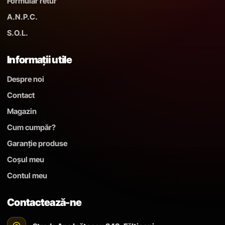
Formular retur
A.N.P.C.
S.O.L.
Informații utile
Despre noi
Contact
Magazin
Cum cumpăr?
Garanție produse
Coșul meu
Contul meu
Contactează-ne