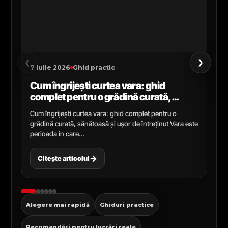
›
‹
7 iulie 2026
Ghid practic
2 i
Cum îngrijești curtea vara: ghid
Ce
complet pentru o grădină curată,
gr
sănătoasă și ușor de întreținut
ga
Cum îngrijești curtea vara: ghid complet pentru o
Ghi
grădină curată, sănătoasă și ușor de întreținut Vara este
Cel
perioada în care…
pen
→
Citește articolul
C
Alegere mai rapidă
Ghiduri practice
Recomandări pentru lucrări reale