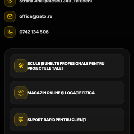
Strada Ana Ipătescu 249, Fălticeni
office@zetx.ro
0742 134 506
SCULE ȘI UNELTE PROFESIONALE PENTRU
🛠️
PROIECTELE TALE!
📦
MAGAZIN ONLINE ȘI LOCAȚIE FIZICĂ
💬
SUPORT RAPID PENTRU CLIENȚI