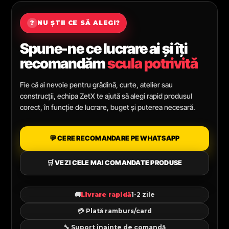
?
NU ȘTII CE SĂ ALEGI?
Spune-ne ce lucrare ai și îți
recomandăm
scula potrivită
Fie că ai nevoie pentru grădină, curte, atelier sau
construcții, echipa ZetX te ajută să alegi rapid produsul
corect, în funcție de lucrare, buget și puterea necesară.
💬 CERE RECOMANDARE PE WHATSAPP
🛒 VEZI CELE MAI COMANDATE PRODUSE
🚚
Livrare rapidă
1-2 zile
💳 Plată ramburs/card
🔧 Suport înainte de comandă