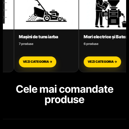
Mori electrice și Batoze
Motoare termice benzină
6 produse
3 produse
VEZI CATEGORIA →
VEZI CATEGORIA →
Cele mai comandate
produse