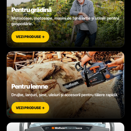
Pentru grădină
Motocoase, motosape, mașini de tuns iarba și utilaje pentru
gospodărie.
VEZI PRODUSE →
Pentru lemne
Drujbe, lanțuri, șine, uleiuri și accesorii pentru tăiere rapidă.
VEZI PRODUSE →