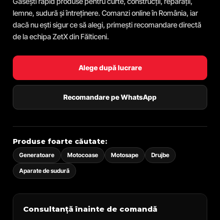
Găsești rapid produse pentru curte, construcții, reparații,
lemne, sudură și întreținere. Comanzi online în România, iar
dacă nu ești sigur ce să alegi, primești recomandare directă
de la echipa ZetX din Fălticeni.
Alege după lucrare
Recomandare pe WhatsApp
Produse foarte căutate:
Generatoare
Motocoase
Motosape
Drujbe
Aparate de sudură
Consultanță înainte de comandă