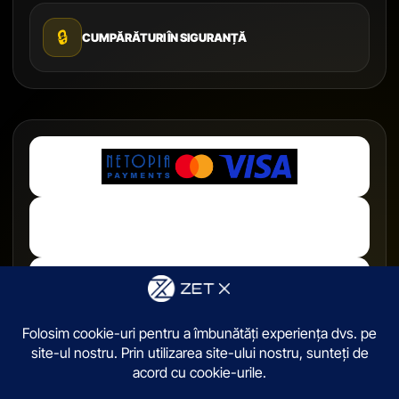
🔒
CUMPĂRĂTURI ÎN SIGURANȚĂ
© 2026,
ZetX.ro
. Toate drepturile sunt rezervate.