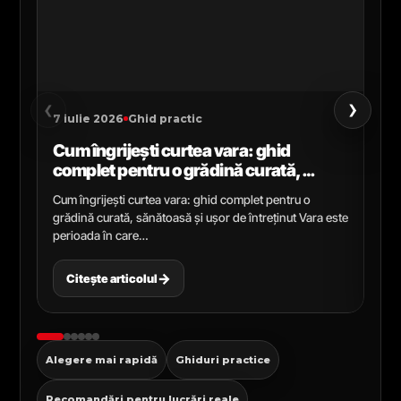
›
‹
7 iulie 2026
Ghid practic
2 i
Cum îngrijești curtea vara: ghid
Ce
complet pentru o grădină curată,
gr
sănătoasă și ușor de întreținut
ga
Cum îngrijești curtea vara: ghid complet pentru o
Ghi
grădină curată, sănătoasă și ușor de întreținut Vara este
Cel
perioada în care…
pen
→
Citește articolul
C
Alegere mai rapidă
Ghiduri practice
Recomandări pentru lucrări reale