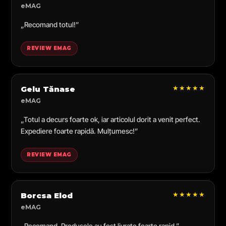
eMAG
„Recomand totul!”
REVIEW EMAG
★★★★★
Gelu Tănase
eMAG
„Totul a decurs foarte ok, iar articolul dorit a venit perfect.
Expediere foarte rapidă. Mulțumesc!”
REVIEW EMAG
★★★★★
Borcsa Elod
eMAG
„Recomand. Produsele au fost livrate foarte rapid.”