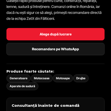
Găsești rapid produse pentru curte, construcții, reparații,
lemne, sudură și întreținere. Comanzi online în România, iar
dacă nu ești sigur ce să alegi, primești recomandare directă
de la echipa ZetX din Fălticeni.
Alege după lucrare
Recomandare pe WhatsApp
Produse foarte căutate:
Generatoare
Motocoase
Motosape
Drujbe
Aparate de sudură
Consultanță înainte de comandă