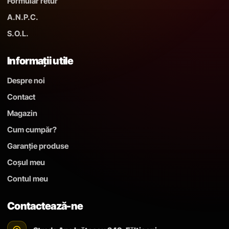
Formular retur
A.N.P.C.
S.O.L.
Informații utile
Despre noi
Contact
Magazin
Cum cumpăr?
Garanție produse
Coșul meu
Contul meu
Contactează-ne