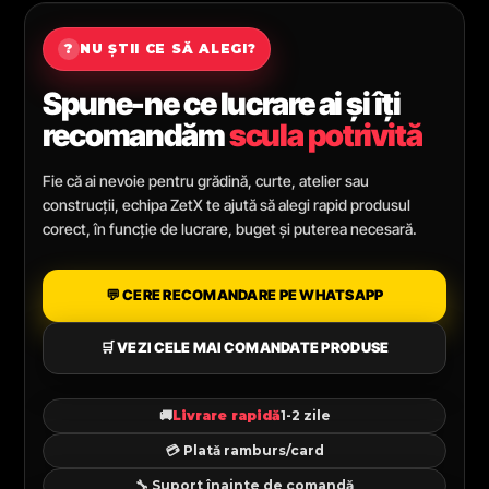
?
NU ȘTII CE SĂ ALEGI?
Spune-ne ce lucrare ai și îți
recomandăm
scula potrivită
Fie că ai nevoie pentru grădină, curte, atelier sau
construcții, echipa ZetX te ajută să alegi rapid produsul
corect, în funcție de lucrare, buget și puterea necesară.
💬 CERE RECOMANDARE PE WHATSAPP
🛒 VEZI CELE MAI COMANDATE PRODUSE
🚚
Livrare rapidă
1-2 zile
💳 Plată ramburs/card
🔧 Suport înainte de comandă