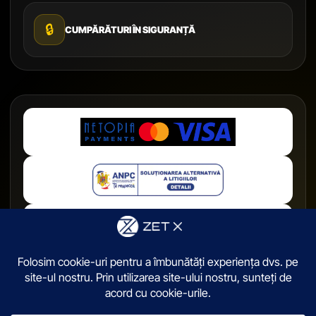
🔒
CUMPĂRĂTURI ÎN SIGURANȚĂ
© 2026,
ZetX.ro
. Toate drepturile sunt rezervate.