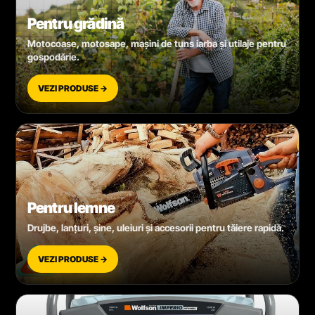
Pentru grădină
Motocoase, motosape, mașini de tuns iarba și utilaje pentru
gospodărie.
VEZI PRODUSE →
Pentru lemne
Drujbe, lanțuri, șine, uleiuri și accesorii pentru tăiere rapidă.
VEZI PRODUSE →