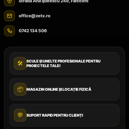
Strada Ana Ipătescu 249, Fălticeni
office@zetx.ro
0742 134 506
SCULE ȘI UNELTE PROFESIONALE PENTRU
🛠️
PROIECTELE TALE!
📦
MAGAZIN ONLINE ȘI LOCAȚIE FIZICĂ
💬
SUPORT RAPID PENTRU CLIENȚI