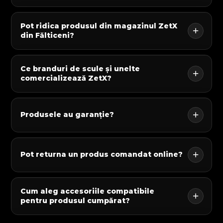
Pot ridica produsul din magazinul ZetX
din Fălticeni?
Ce branduri de scule și unelte
comercializează ZetX?
Produsele au garanție?
Pot returna un produs comandat online?
Cum aleg accesoriile compatibile
pentru produsul cumpărat?