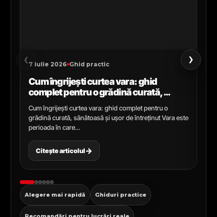
›
‹
7 iulie 2026
Ghid practic
2 i
Cum îngrijești curtea vara: ghid
Ce
complet pentru o grădină curată,
gr
sănătoasă și ușor de întreținut
ga
Cum îngrijești curtea vara: ghid complet pentru o
Ghi
grădină curată, sănătoasă și ușor de întreținut Vara este
Cel
perioada în care…
pen
→
Citește articolul
C
Alegere mai rapidă
Ghiduri practice
Recomandări pentru lucrări reale