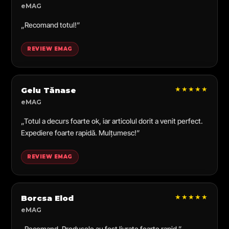
eMAG
„Recomand totul!”
REVIEW EMAG
★★★★★
Gelu Tănase
eMAG
„Totul a decurs foarte ok, iar articolul dorit a venit perfect.
Expediere foarte rapidă. Mulțumesc!”
REVIEW EMAG
★★★★★
Borcsa Elod
eMAG
„Recomand. Produsele au fost livrate foarte rapid.”