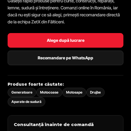
Găsești rapid produse pentru curte, construcții, reparații,
lemne, sudură și întreținere. Comanzi online în România, iar
dacă nu ești sigur ce să alegi, primești recomandare directă
de la echipa ZetX din Fălticeni.
Alege după lucrare
Recomandare pe WhatsApp
Produse foarte căutate:
Generatoare
Motocoase
Motosape
Drujbe
Aparate de sudură
Consultanță înainte de comandă