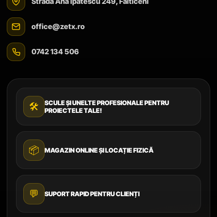
Strada Ana Ipătescu 249, Fălticeni
office@zetx.ro
0742 134 506
SCULE ȘI UNELTE PROFESIONALE PENTRU
🛠️
PROIECTELE TALE!
📦
MAGAZIN ONLINE ȘI LOCAȚIE FIZICĂ
💬
SUPORT RAPID PENTRU CLIENȚI