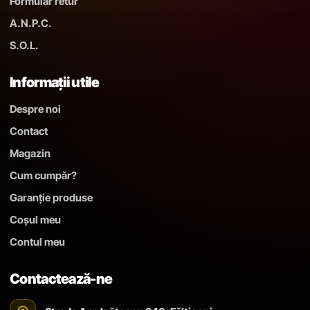
Formular retur
A.N.P.C.
S.O.L.
Informații utile
Despre noi
Contact
Magazin
Cum cumpăr?
Garanție produse
Coșul meu
Contul meu
Contactează-ne