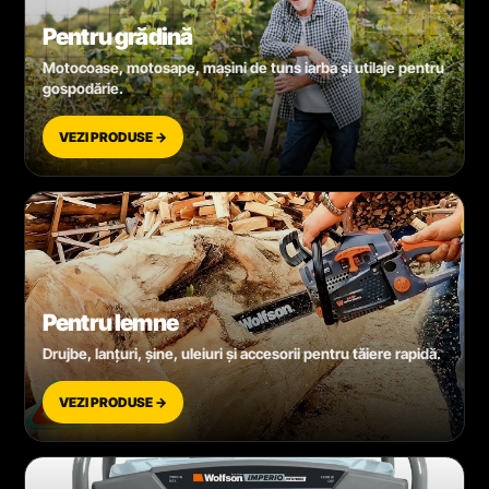
Pentru grădină
Motocoase, motosape, mașini de tuns iarba și utilaje pentru
gospodărie.
VEZI PRODUSE →
Pentru lemne
Drujbe, lanțuri, șine, uleiuri și accesorii pentru tăiere rapidă.
VEZI PRODUSE →