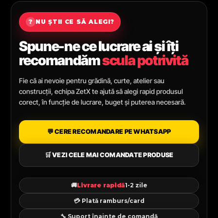
?
NU ȘTII CE SĂ ALEGI?
Spune-ne ce lucrare ai și îți
recomandăm
scula potrivită
Fie că ai nevoie pentru grădină, curte, atelier sau
construcții, echipa ZetX te ajută să alegi rapid produsul
corect, în funcție de lucrare, buget și puterea necesară.
💬 CERE RECOMANDARE PE WHATSAPP
🛒 VEZI CELE MAI COMANDATE PRODUSE
🚚
Livrare rapidă
1-2 zile
💳 Plată ramburs/card
🔧 Suport înainte de comandă