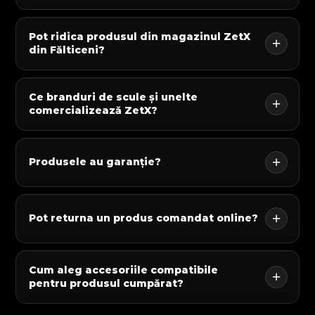
Pot ridica produsul din magazinul ZetX
din Fălticeni?
Ce branduri de scule și unelte
comercializează ZetX?
Produsele au garanție?
Pot returna un produs comandat online?
Cum aleg accesoriile compatibile
pentru produsul cumpărat?