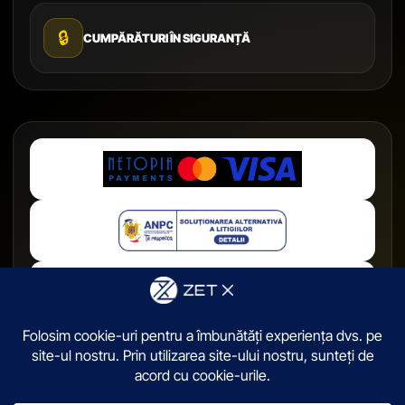
🔒
CUMPĂRĂTURI ÎN SIGURANȚĂ
© 2026,
ZetX.ro
. Toate drepturile sunt rezervate.